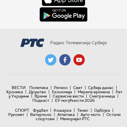
Радио Телевизија Србије
|
|
|
|
ВЕСТИ
Политика
Регион
Свет
Србија данас
|
|
|
|
Хроника
Друштво
Економија
Мерила времена
Рат
|
|
|
|
у Украјини
Време
Сервисне вести
Сматрачница
|
Подкаст
ЕУ могућности 2026
|
|
|
|
СПОРТ
Фудбал
Кошарка
Тенис
Одбојка
|
|
|
|
Рукомет
Ватерполо
Атлетика
Ауто-мото
Остали
|
спортови
Меморијал РТС