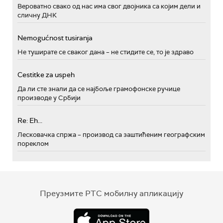
Вероватно свако од нас има свог двојника са којим дели и
сличну ДНК
Nemogućnost tusiranja
Не туширате се сваког дана – не стидите се, то је здраво
Cestitke za uspeh
Да ли сте знали да се најбоље грамофонске ручице
производе у Србији
Re: Eh...
Лесковачка спржа – производ са заштићеним географским
пореклом
Преузмите РТС мобилну апликацију