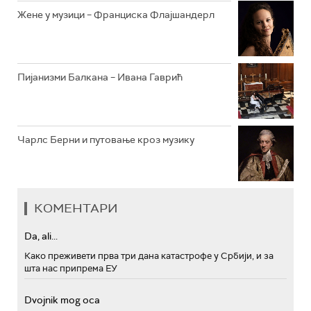
Жене у музици – Франциска Флајшандерл
Пијанизми Балкана – Ивана Гаврић
Чарлс Берни и путовање кроз музику
КОМЕНТАРИ
Da, ali...
Како преживети прва три дана катастрофе у Србији, и за
шта нас припрема ЕУ
Dvojnik mog oca