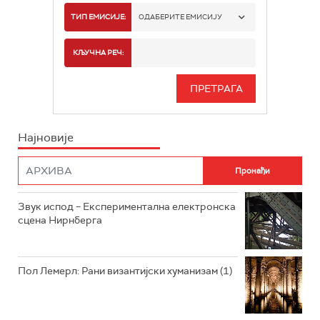
РАДИО БЕОГРАД 1
ТИП ЕМИСИЈЕ:
ОДАБЕРИТЕ ЕМИСИЈУ
РАДИО БЕОГРАД 2
СПОРТ
КЉУЧНА РЕЧ:
РАДИО БЕОГРАД 3
СЕРИЈА
БЕОГРАД 202
ИНФО
Најновије
РАДИО ПЛЕТЕНИЦА
ФИЛМ
РАДИО РОКЕНРОЛЕР
РАДИО ЏУБОКС
Звук испод – Експериментална електронска
сцена Нирнберга
РАДИО ВРТЕШКА
РАДИО ЏЕЗЕР
Пол Лемерл: Рани византијски хуманизам (1)
АРХИВ