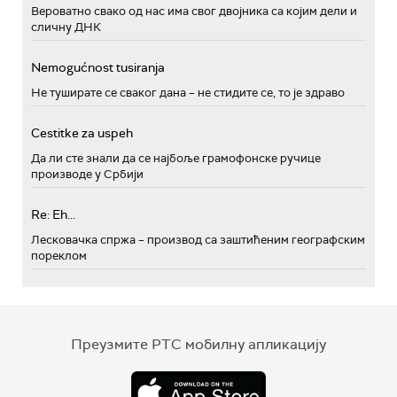
Вероватно свако од нас има свог двојника са којим дели и
сличну ДНК
Nemogućnost tusiranja
Не туширате се сваког дана – не стидите се, то је здраво
Cestitke za uspeh
Да ли сте знали да се најбоље грамофонске ручице
производе у Србији
Re: Eh...
Лесковачка спржа – производ са заштићеним географским
пореклом
Преузмите РТС мобилну апликацију