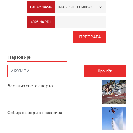
РАДИО БЕОГРАД 1
ТИП ЕМИСИЈЕ:
ОДАБЕРИТЕ ЕМИСИЈУ
РАДИО БЕОГРАД 2
СПОРТ
КЉУЧНА РЕЧ:
РАДИО БЕОГРАД 3
СЕРИЈА
БЕОГРАД 202
ИНФО
Најновије
РАДИО ПЛЕТЕНИЦА
ФИЛМ
РАДИО РОКЕНРОЛЕР
РАДИО ЏУБОКС
Вести из света спорта
РАДИО ВРТЕШКА
РАДИО ЏЕЗЕР
Србија се бори с пожарима
АРХИВ