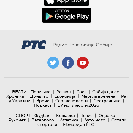
Радио Телевизија Србије
|
|
|
|
ВЕСТИ
Политика
Регион
Свет
Србија данас
|
|
|
|
Хроника
Друштво
Економија
Мерила времена
Рат
|
|
|
|
у Украјини
Време
Сервисне вести
Сматрачница
|
Подкаст
ЕУ могућности 2026
|
|
|
|
СПОРТ
Фудбал
Кошарка
Тенис
Одбојка
|
|
|
|
Рукомет
Ватерполо
Атлетика
Ауто-мото
Остали
|
спортови
Меморијал РТС