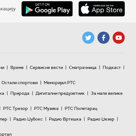
кацију
|
|
|
|
|
ни
Време
Сервисне вести
Сматрачница
Подкаст
|
Остали спортови
Меморијал РТС
|
|
|
ка
Природа
Дигитални предузетник
За мале велике
|
|
|
РТС Трезор
РТС Музика
РТС Полетарац
|
|
|
|
лер
Радио Џубокс
Радио Вртешка
Радио Џезер
ортал