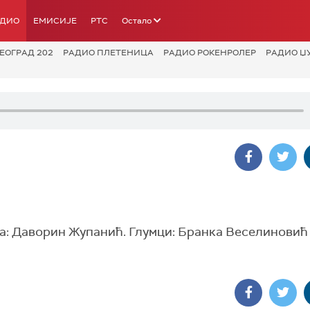
АДИО
ЕМИСИЈЕ
РТС
Остало
ЕОГРАД 202
РАДИО ПЛЕТЕНИЦА
РАДИО РОКЕНРОЛЕР
РАДИО Џ
а: Даворин Жупанић. Глумци: Бранка Веселиновић 