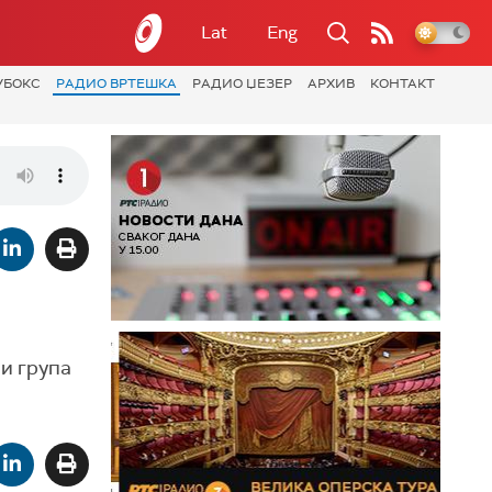
Lat
Eng
УБОКС
РАДИО ВРТЕШКА
РАДИО ЏЕЗЕР
АРХИВ
КОНТАКТ
и група