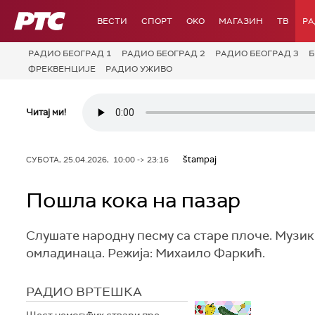
РТС
ВЕСТИ
СПОРТ
OKO
МАГАЗИН
ТВ
Р
РАДИО БЕОГРАД 1
РАДИО БЕОГРАД 2
РАДИО БЕОГРАД 3
Б
ФРЕКВЕНЦИЈЕ
РАДИО УЖИВО
Читај ми!
štampaj
СУБОТА, 25.04.2026, 10:00 -> 23:16
Пошла кока на пазар
Слушате народну песму са старе плоче. Музик
омладинаца. Режија: Михаило Фаркић.
РАДИО ВРТЕШКА