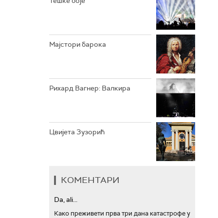
Тешке боје
АРХИВ
Мајстори барока
Рихард Вагнер: Валкира
Цвијета Зузорић
КОМЕНТАРИ
Da, ali...
Како преживети прва три дана катастрофе у