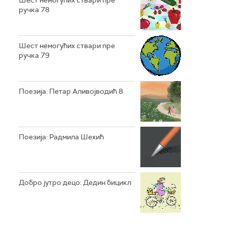
Шест немогућих ствари пре
ручка 78
Шест немогућих ствари пре
ручка 79
Поезија: Петар Аливојводић 8
Поезија: Радмила Шехић
Добро јутро децо: Дедин бицикл