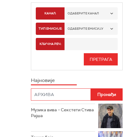
КАНАЛ:
ОДАБЕРИТЕ КАНАЛ
РАДИО БЕОГРАД 1
ТИП ЕМИСИЈЕ:
ОДАБЕРИТЕ ЕМИСИЈУ
РАДИО БЕОГРАД 2
СПОРТ
КЉУЧНА РЕЧ:
РАДИО БЕОГРАД 3
СЕРИЈА
БЕОГРАД 202
ИНФО
Најновије
РАДИО ПЛЕТЕНИЦА
ФИЛМ
РАДИО РОКЕНРОЛЕР
РАДИО ЏУБОКС
Музика вива – Секстети Стива
Рајша
РАДИО ВРТЕШКА
РАДИО ЏЕЗЕР