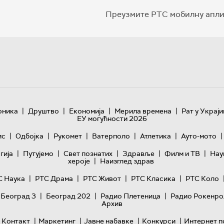
Преузмите РТС мобилну апли
|
|
|
|
оника
Друштво
Економија
Мерила времена
Рат у Украји
ЕУ могућности 2026
|
|
|
|
|
|
ис
Одбојка
Рукомет
Ватерполо
Атлетика
Ауто-мото
|
|
|
|
|
гијa
Путујемо
Свет познатих
Здравље
Филм и ТВ
Нау
|
хероје
Наизглед здрав
|
|
|
|
С Наука
РТС Драма
РТС Живот
РТС Класика
РТС Коло
|
|
|
 Београд 3
Београд 202
Радио Плетеница
Радио Рокенро
Архив
|
|
|
|
Контакт
Маркетинг
Јавне набавке
Конкурси
Интернет п