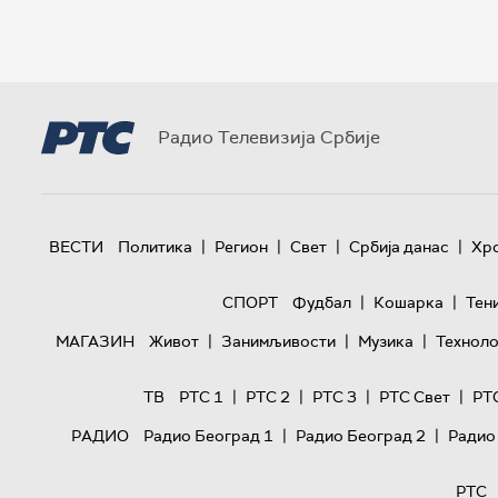
Радио Телевизија Србије
|
|
|
|
ВЕСТИ
Политика
Регион
Свет
Србија данас
Хр
|
|
СПОРТ
Фудбал
Кошарка
Тен
|
|
|
МАГАЗИН
Живот
Занимљивости
Музика
Техноло
|
|
|
|
ТВ
РТС 1
РТС 2
РТС 3
РТС Свет
РТ
|
|
РАДИО
Радио Београд 1
Радио Београд 2
Радио
РТС