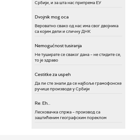
Србији, и за шта нас припрема ЕУ
Dvojnik mog oca
Вероватно свако од нас има свог двојника
са којим дели и сличну ДНК
Nemogućnost tusiranja
Не туширате се сваког дана – не стидите се,
то је здраво
Cestitke za uspeh
Да ли сте знали да се најбоље грамофонске
ручице производе у Србији
Re: Eh...
Лесковачка спржа – производ са
заштићеним географским пореклом