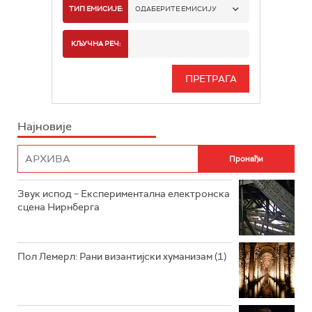
РАДИО БЕОГРАД 1
ТИП ЕМИСИЈЕ:
ОДАБЕРИТЕ ЕМИСИЈУ
РАДИО БЕОГРАД 2
СПОРТ
КЉУЧНА РЕЧ:
РАДИО БЕОГРАД 3
СЕРИЈА
БЕОГРАД 202
ИНФО
Најновије
РАДИО ПЛЕТЕНИЦА
ФИЛМ
РАДИО РОКЕНРОЛЕР
РАДИО ЏУБОКС
Звук испод – Експериментална електронска
сцена Нирнберга
РАДИО ВРТЕШКА
РАДИО ЏЕЗЕР
Пол Лемерл: Рани византијски хуманизам (1)
АРХИВ