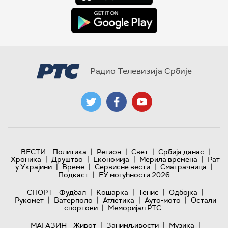
Радио Телевизија Србије
|
|
|
|
ВЕСТИ
Политика
Регион
Свет
Србија данас
|
|
|
|
Хроника
Друштво
Економија
Мерила времена
Рат
|
|
|
|
у Украјини
Време
Сервисне вести
Сматрачница
|
Подкаст
ЕУ могућности 2026
|
|
|
|
СПОРТ
Фудбал
Кошарка
Тенис
Одбојка
|
|
|
|
Рукомет
Ватерполо
Атлетика
Ауто-мото
Остали
|
спортови
Меморијал РТС
|
|
|
МАГАЗИН
Живот
Занимљивости
Музика