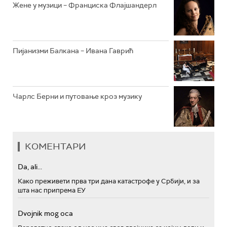
Жене у музици – Франциска Флајшандерл
Пијанизми Балкана – Ивана Гаврић
Чарлс Берни и путовање кроз музику
КОМЕНТАРИ
Da, ali...
Како преживети прва три дана катастрофе у Србији, и за
шта нас припрема ЕУ
Dvojnik mog oca