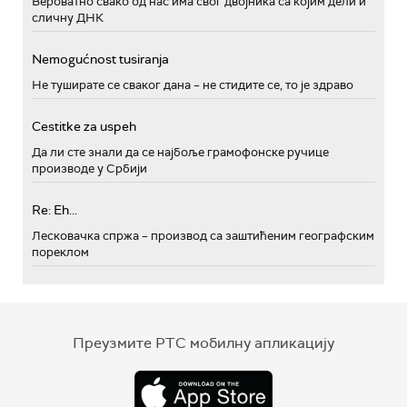
Вероватно свако од нас има свог двојника са којим дели и
сличну ДНК
Nemogućnost tusiranja
Не туширате се сваког дана – не стидите се, то је здраво
Cestitke za uspeh
Да ли сте знали да се најбоље грамофонске ручице
производе у Србији
Re: Eh...
Лесковачка спржа – производ са заштићеним географским
пореклом
Преузмите РТС мобилну апликацију