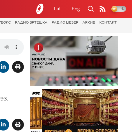
Lat
Eng
УБОКС
РАДИО ВРТЕШКА
РАДИО ЏЕЗЕР
АРХИВ
КОНТАКТ
993.