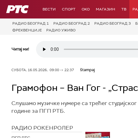
РТС
ВЕСТИ
СПОРТ
OKO
МАГАЗИН
ТВ
Р
РАДИО БЕОГРАД 1
РАДИО БЕОГРАД 2
РАДИО БЕОГРАД 3
Б
ФРЕКВЕНЦИЈЕ
РАДИО УЖИВО
Читај ми!
štampaj
СУБОТА, 16.05.2026, 09:00 -> 22:37
Грамофон – Ван Гог - „Страс
Слушамо музичке нумере са трећег студијског а
године за ПГП РТБ.
РАДИО РОКЕНРОЛЕР