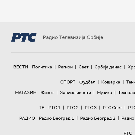
Радио Телевизија Србије
|
|
|
|
ВЕСТИ
Политика
Регион
Свет
Србија данас
Хр
|
|
СПОРТ
Фудбал
Кошарка
Тен
|
|
|
МАГАЗИН
Живот
Занимљивости
Музика
Техноло
|
|
|
|
ТВ
РТС 1
РТС 2
РТС 3
РТС Свет
РТ
|
|
РАДИО
Радио Београд 1
Радио Београд 2
Радио
РТС