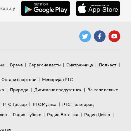
кацију
|
|
|
|
|
ни
Време
Сервисне вести
Сматрачница
Подкаст
|
Остали спортови
Меморијал РТС
|
|
|
ка
Природа
Дигитални предузетник
За мале велике
|
|
|
РТС Трезор
РТС Музика
РТС Полетарац
|
|
|
|
лер
Радио Џубокс
Радио Вртешка
Радио Џезер
ортал