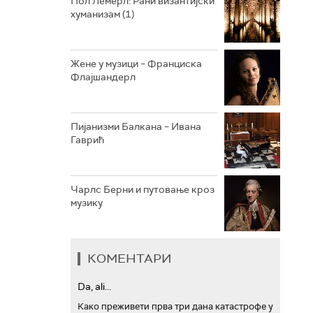
Пол Лемерл: Рани византијски
хуманизам (1)
АРХИВ
Жене у музици – Франциска
Флајшандерл
Пијанизми Балкана – Ивана
Гаврић
Чарлс Берни и путовање кроз
музику
КОМЕНТАРИ
Da, ali...
Како преживети прва три дана катастрофе у