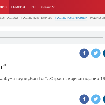
АДИО
ЕМИСИЈЕ
РТС
Остало
ЕОГРАД 202
РАДИО ПЛЕТЕНИЦА
РАДИО РОКЕНРОЛЕР
РАДИО Џ
т“
лбума групе „Ван Гог“, „Страст“, који се појавио 1