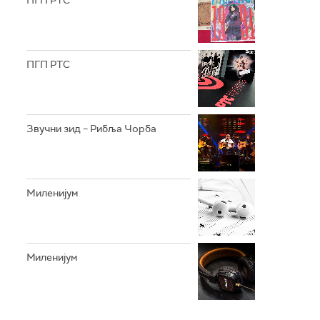
ПГП РТС
ПГП РТС
Звучни зид – Рибља Чорба
Mиленијум
Миленијум