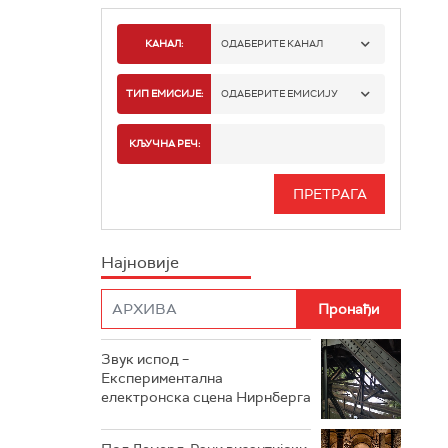
КАНАЛ:
ОДАБЕРИТЕ КАНАЛ
РАДИО БЕОГРАД 1
ТИП ЕМИСИЈЕ:
ОДАБЕРИТЕ ЕМИСИЈУ
РАДИО БЕОГРАД 2
СПОРТ
КЉУЧНА РЕЧ:
РАДИО БЕОГРАД 3
СЕРИЈА
БЕОГРАД 202
ИНФО
Најновије
РАДИО ПЛЕТЕНИЦА
ФИЛМ
РАДИО РОКЕНРОЛЕР
РАДИО ЏУБОКС
Звук испод –
Експериментална
РАДИО ВРТЕШКА
електронска сцена Нирнберга
РАДИО ЏЕЗЕР