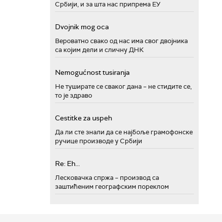
Србији, и за шта нас припрема ЕУ
Dvojnik mog oca
Вероватно свако од нас има свог двојника
са којим дели и сличну ДНК
Nemogućnost tusiranja
Не туширате се сваког дана – не стидите се,
то је здраво
Cestitke za uspeh
Да ли сте знали да се најбоље грамофонске
ручице производе у Србији
Re: Eh...
Лесковачка спржа – производ са
заштићеним географским пореклом