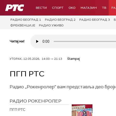
РТС
ВЕСТИ
СПОРТ
OKO
МАГАЗИН
ТВ
Р
РАДИО БЕОГРАД 1
РАДИО БЕОГРАД 2
РАДИО БЕОГРАД 3
Б
ФРЕКВЕНЦИЈЕ
РАДИО УЖИВО
Читај ми!
štampaj
УТОРАК, 12.05.2026, 14:00 -> 21:13
ПГП РТС
Радио „Рокенролер” вам представља део број
РАДИО РОКЕНРОЛЕР
ПГП РТС