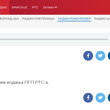
АДИО
ЕМИСИЈЕ
РТС
Остало
ЕОГРАД 202
РАДИО ПЛЕТЕНИЦА
РАДИО РОКЕНРОЛЕР
РАДИО Џ
них издања ПГП РТС-а.