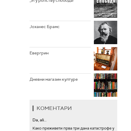
,,И у ропству слобода!“
АРХИВ
Јоханес Брамс
Евергрин
Дневни магазин културе
КОМЕНТАРИ
Da, ali...
Како преживети прва три дана катастрофе у