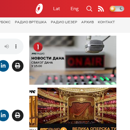
Lat
Eng
УБОКС
РАДИО ВРТЕШКА
РАДИО ЏЕЗЕР
АРХИВ
КОНТАКТ