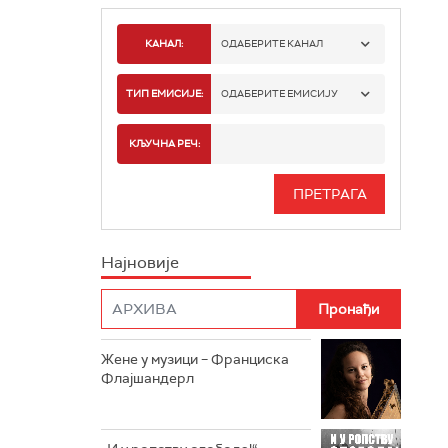
КАНАЛ:
ОДАБЕРИТЕ КАНАЛ
РАДИО БЕОГРАД 1
ТИП ЕМИСИЈЕ:
ОДАБЕРИТЕ ЕМИСИЈУ
РАДИО БЕОГРАД 2
СПОРТ
КЉУЧНА РЕЧ:
РАДИО БЕОГРАД 3
СЕРИЈА
БЕОГРАД 202
ИНФО
Најновије
РАДИО ПЛЕТЕНИЦА
ФИЛМ
РАДИО РОКЕНРОЛЕР
РАДИО ЏУБОКС
Жене у музици – Франциска
Флајшандерл
РАДИО ВРТЕШКА
РАДИО ЏЕЗЕР