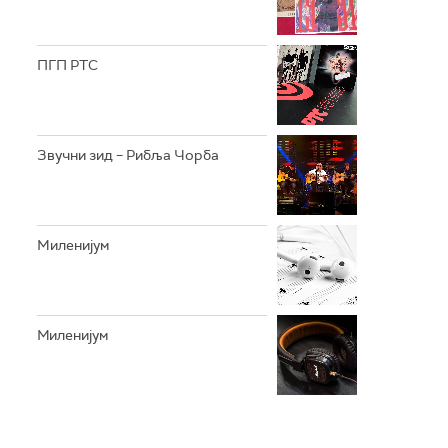
ПГП РТС
Звучни зид – Рибља Чорба
Mиленијум
Миленијум