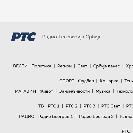
Радио Телевизија Србије
|
|
|
|
ВЕСТИ
Политика
Регион
Свет
Србија данас
Хр
|
|
СПОРТ
Фудбал
Кошарка
Тен
|
|
|
МАГАЗИН
Живот
Занимљивости
Музика
Техноло
|
|
|
|
ТВ
РТС 1
РТС 2
РТС 3
РТС Свет
РТ
|
|
РАДИО
Радио Београд 1
Радио Београд 2
Радио
РТС