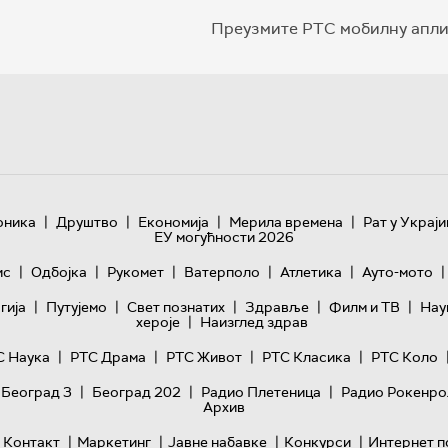
Преузмите РТС мобилну апли
|
|
|
|
оника
Друштво
Економија
Мерила времена
Рат у Украји
ЕУ могућности 2026
|
|
|
|
|
|
ис
Одбојка
Рукомет
Ватерполо
Атлетика
Ауто-мото
|
|
|
|
|
гијa
Путујемо
Свет познатих
Здравље
Филм и ТВ
Нау
|
хероје
Наизглед здрав
|
|
|
|
С Наука
РТС Драма
РТС Живот
РТС Класика
РТС Коло
|
|
|
 Београд 3
Београд 202
Радио Плетеница
Радио Рокенро
Архив
|
|
|
|
Контакт
Маркетинг
Јавне набавке
Конкурси
Интернет п