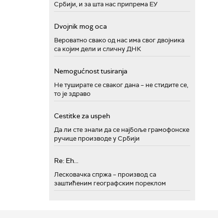
Србији, и за шта нас припрема ЕУ
Dvojnik mog oca
Вероватно свако од нас има свог двојника
са којим дели и сличну ДНК
Nemogućnost tusiranja
Не туширате се сваког дана – не стидите се,
то је здраво
Cestitke za uspeh
Да ли сте знали да се најбоље грамофонске
ручице производе у Србији
Re: Eh...
Лесковачка спржа – производ са
заштићеним географским пореклом