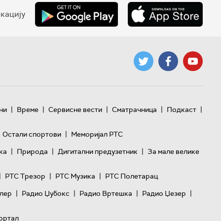
кацију
|
|
|
|
|
ни
Време
Сервисне вести
Сматрачница
Подкаст
|
Остали спортови
Меморијал РТС
|
|
|
ка
Природа
Дигитални предузетник
За мале велике
|
|
|
РТС Трезор
РТС Музика
РТС Полетарац
|
|
|
|
лер
Радио Џубокс
Радио Вртешка
Радио Џезер
ортал