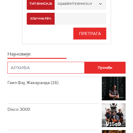
РАДИО БЕОГРАД 1
ТИП ЕМИСИЈЕ:
ОДАБЕРИТЕ ЕМИСИЈУ
РАДИО БЕОГРАД 2
СПОРТ
КЉУЧНА РЕЧ:
РАДИО БЕОГРАД 3
СЕРИЈА
БЕОГРАД 202
ИНФО
Најновије
РАДИО ПЛЕТЕНИЦА
ФИЛМ
РАДИО РОКЕНРОЛЕР
РАДИО ЏУБОКС
Гаел Фај: Жакаранда (16)
РАДИО ВРТЕШКА
РАДИО ЏЕЗЕР
Disco 3000
АРХИВ