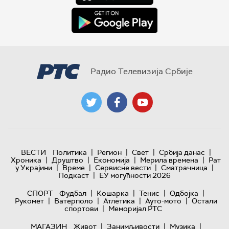
Радио Телевизија Србије
|
|
|
|
ВЕСТИ
Политика
Регион
Свет
Србија данас
|
|
|
|
Хроника
Друштво
Економија
Мерила времена
Рат
|
|
|
|
у Украјини
Време
Сервисне вести
Сматрачница
|
Подкаст
ЕУ могућности 2026
|
|
|
|
СПОРТ
Фудбал
Кошарка
Тенис
Одбојка
|
|
|
|
Рукомет
Ватерполо
Атлетика
Ауто-мото
Остали
|
спортови
Меморијал РТС
|
|
|
МАГАЗИН
Живот
Занимљивости
Музика