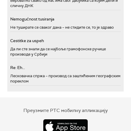
Вероватно свако од нас има свог двојника са којим дели и
сличну ДНК
Nemogućnost tusiranja
Не туширате се сваког дана – не стидите се, то је здраво
Cestitke za uspeh
Да ли сте знали да се најбоље грамофонске ручице
производе у Србији
Re: Eh...
Лесковачка спржа – производ са заштићеним географским
пореклом
Преузмите РТС мобилну апликацију