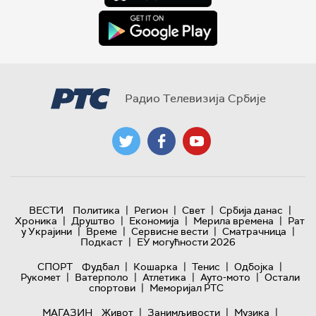
Радио Телевизија Србије
|
|
|
|
ВЕСТИ
Политика
Регион
Свет
Србија данас
|
|
|
|
Хроника
Друштво
Економија
Мерила времена
Рат
|
|
|
|
у Украјини
Време
Сервисне вести
Сматрачница
|
Подкаст
ЕУ могућности 2026
|
|
|
|
СПОРТ
Фудбал
Кошарка
Тенис
Одбојка
|
|
|
|
Рукомет
Ватерполо
Атлетика
Ауто-мото
Остали
|
спортови
Меморијал РТС
|
|
|
МАГАЗИН
Живот
Занимљивости
Музика