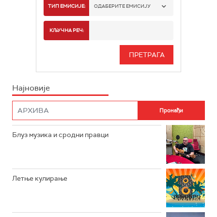
РАДИО БЕОГРАД 1
ТИП ЕМИСИЈЕ:
ОДАБЕРИТЕ ЕМИСИЈУ
РАДИО БЕОГРАД 2
СПОРТ
КЉУЧНА РЕЧ:
РАДИО БЕОГРАД 3
СЕРИЈА
БЕОГРАД 202
ИНФО
Најновије
РАДИО ПЛЕТЕНИЦА
ФИЛМ
РАДИО РОКЕНРОЛЕР
РАДИО ЏУБОКС
Блуз музика и сродни правци
РАДИО ВРТЕШКА
РАДИО ЏЕЗЕР
Летње кулирање
АРХИВ