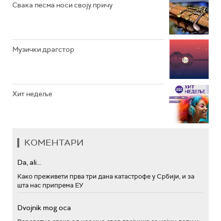
Свака песма носи своју причу
Музички драгстор
Хит недеље
КОМЕНТАРИ
Da, ali...
Како преживети прва три дана катастрофе у Србији, и за
шта нас припрема ЕУ
Dvojnik mog oca