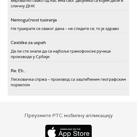
Вероватно свако од нас има свог двојника са којим дели и
сличну ДНК
Nemogućnost tusiranja
Не туширате се сваког дана – не стидите се, то је здраво
Cestitke za uspeh
Да ли сте знали да се најбоље грамофонске ручице
производе у Србији
Re: Eh...
Лесковачка спржа – производ са заштићеним географским
пореклом
Преузмите РТС мобилну апликацију