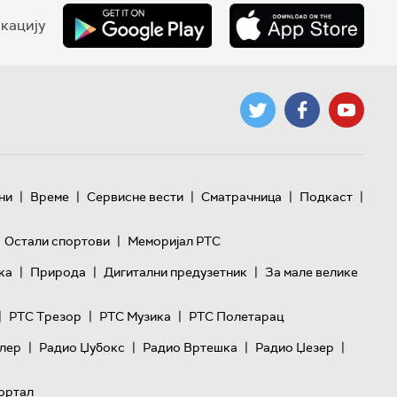
кацију
|
|
|
|
|
ни
Време
Сервисне вести
Сматрачница
Подкаст
|
Остали спортови
Меморијал РТС
|
|
|
ка
Природа
Дигитални предузетник
За мале велике
|
|
|
РТС Трезор
РТС Музика
РТС Полетарац
|
|
|
|
лер
Радио Џубокс
Радио Вртешка
Радио Џезер
ортал