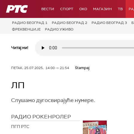
РТС
ВЕСТИ
СПОРТ
OKO
МАГАЗИН
ТВ
Р
РАДИО БЕОГРАД 1
РАДИО БЕОГРАД 2
РАДИО БЕОГРАД 3
Б
ФРЕКВЕНЦИЈЕ
РАДИО УЖИВО
Читај ми!
štampaj
ПЕТАК, 25.07.2025, 14:00 -> 21:54
ЛП
Слушамо дугосвирајуће нумере.
РАДИО РОКЕНРОЛЕР
ПГП РТС