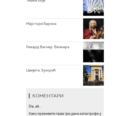
Тешке боје
АРХИВ
Мајстори барока
Рихард Вагнер: Валкира
Цвијета Зузорић
КОМЕНТАРИ
Da, ali...
Како преживети прва три дана катастрофе у