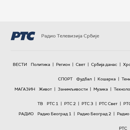
Радио Телевизија Србије
|
|
|
|
ВЕСТИ
Политика
Регион
Свет
Србија данас
Хр
|
|
СПОРТ
Фудбал
Кошарка
Тен
|
|
|
МАГАЗИН
Живот
Занимљивости
Музика
Техноло
|
|
|
|
ТВ
РТС 1
РТС 2
РТС 3
РТС Свет
РТ
|
|
РАДИО
Радио Београд 1
Радио Београд 2
Радио
РТС