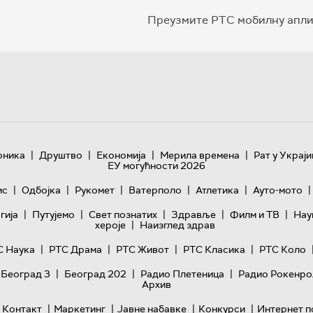
Преузмите РТС мобилну апли
|
|
|
|
оника
Друштво
Економија
Мерила времена
Рат у Украји
ЕУ могућности 2026
|
|
|
|
|
|
ис
Одбојка
Рукомет
Ватерполо
Атлетика
Ауто-мото
|
|
|
|
|
гијa
Путујемо
Свет познатих
Здравље
Филм и ТВ
Нау
|
хероје
Наизглед здрав
|
|
|
|
С Наука
РТС Драма
РТС Живот
РТС Класика
РТС Коло
|
|
|
 Београд 3
Београд 202
Радио Плетеница
Радио Рокенро
Архив
|
|
|
|
Контакт
Маркетинг
Јавне набавке
Конкурси
Интернет п