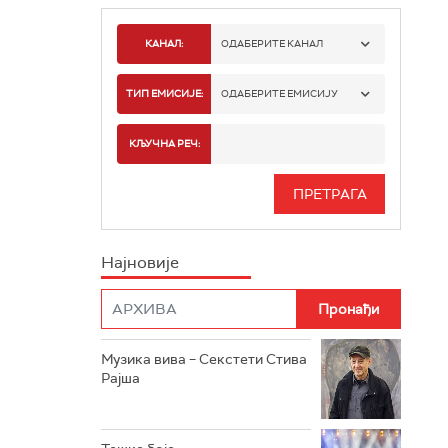
КАНАЛ:
ОДАБЕРИТЕ КАНАЛ
РАДИО БЕОГРАД 1
ТИП ЕМИСИЈЕ:
ОДАБЕРИТЕ ЕМИСИЈУ
РАДИО БЕОГРАД 2
СПОРТ
КЉУЧНА РЕЧ:
РАДИО БЕОГРАД 3
СЕРИЈА
БЕОГРАД 202
ИНФО
Најновије
РАДИО ПЛЕТЕНИЦА
ФИЛМ
РАДИО РОКЕНРОЛЕР
РАДИО ЏУБОКС
Музика вива – Секстети Стива
Рајша
РАДИО ВРТЕШКА
РАДИО ЏЕЗЕР