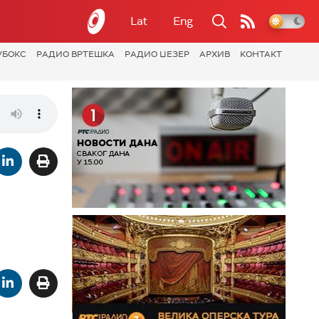
Lat
Eng
УБОКС
РАДИО ВРТЕШКА
РАДИО ЏЕЗЕР
АРХИВ
КОНТАКТ