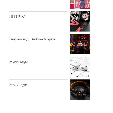
ПГП РТС
Звучни зид – Рибља Чорба
Mиленијум
Миленијум