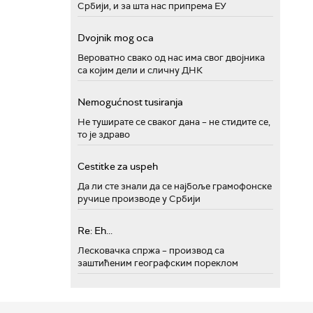
Србији, и за шта нас припрема ЕУ
Dvojnik mog oca
Вероватно свако од нас има свог двојника
са којим дели и сличну ДНК
Nemogućnost tusiranja
Не туширате се сваког дана – не стидите се,
то је здраво
Cestitke za uspeh
Да ли сте знали да се најбоље грамофонске
ручице производе у Србији
Re: Eh...
Лесковачка спржа – производ са
заштићеним географским пореклом