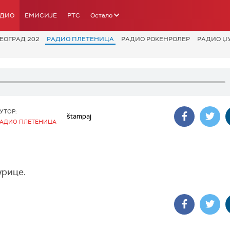
АДИО
ЕМИСИЈЕ
РТС
Остало
ЕОГРАД 202
РАДИО ПЛЕТЕНИЦА
РАДИО РОКЕНРОЛЕР
РАДИО Џ
УТОР:
štampaj
АДИО ПЛЕТЕНИЦА
урице.