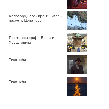
Коловођо, ногом крени – Игре и
песме из Црне Горе
Песме мога краја – Босна и
Херцеговина
Тихо ноћи
Тихо ноћи