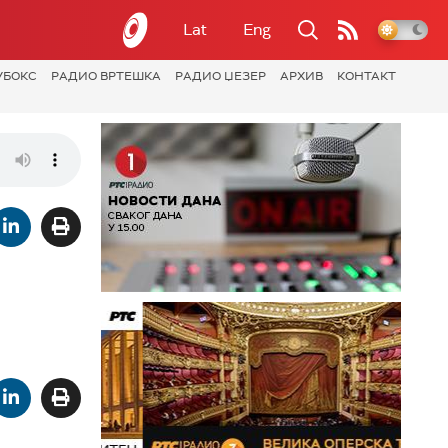
Lat
Eng
УБОКС
РАДИО ВРТЕШКА
РАДИО ЏЕЗЕР
АРХИВ
КОНТАКТ