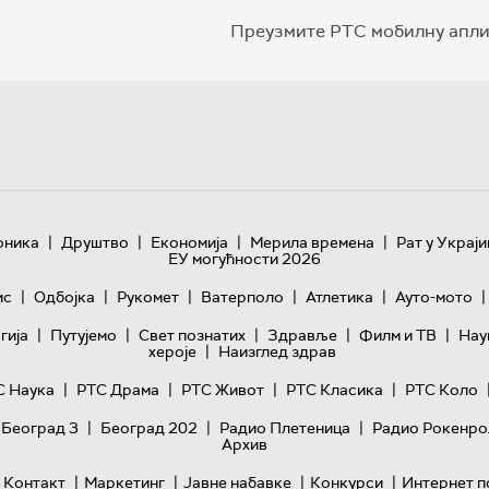
Преузмите РТС мобилну апли
|
|
|
|
оника
Друштво
Економија
Мерила времена
Рат у Украји
ЕУ могућности 2026
|
|
|
|
|
|
ис
Одбојка
Рукомет
Ватерполо
Атлетика
Ауто-мото
|
|
|
|
|
гијa
Путујемо
Свет познатих
Здравље
Филм и ТВ
Нау
|
хероје
Наизглед здрав
|
|
|
|
С Наука
РТС Драма
РТС Живот
РТС Класика
РТС Коло
|
|
|
 Београд 3
Београд 202
Радио Плетеница
Радио Рокенро
Архив
|
|
|
|
Контакт
Маркетинг
Јавне набавке
Конкурси
Интернет п