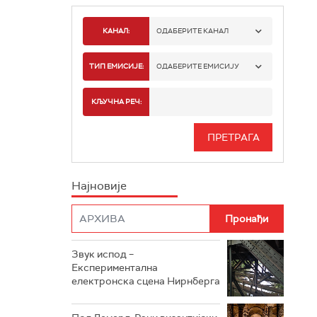
КАНАЛ:
ОДАБЕРИТЕ КАНАЛ
РАДИО БЕОГРАД 1
ТИП ЕМИСИЈЕ:
ОДАБЕРИТЕ ЕМИСИЈУ
РАДИО БЕОГРАД 2
СПОРТ
КЉУЧНА РЕЧ:
РАДИО БЕОГРАД 3
СЕРИЈА
БЕОГРАД 202
ИНФО
Најновије
РАДИО ПЛЕТЕНИЦА
ФИЛМ
РАДИО РОКЕНРОЛЕР
РАДИО ЏУБОКС
Звук испод –
Експериментална
РАДИО ВРТЕШКА
електронска сцена Нирнберга
РАДИО ЏЕЗЕР