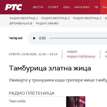
РТС
ВЕСТИ
СПОРТ
OKO
МАГАЗИН
ТВ
Р
РАДИО БЕОГРАД 1
РАДИО БЕОГРАД 2
РАДИО БЕОГРАД 3
Б
ФРЕКВЕНЦИЈЕ
РАДИО УЖИВО
Читај ми!
ИЗВОР:
А
СУБОТА, 13.06.2026, 11:00 -> 23:14
РАДИО ПЛЕТЕНИЦА
Р
Тамбурица златна жица
Уживајте у тренуцима када трепере жице тамб
РАДИО ПЛЕТЕНИЦА
Тихо ноћи