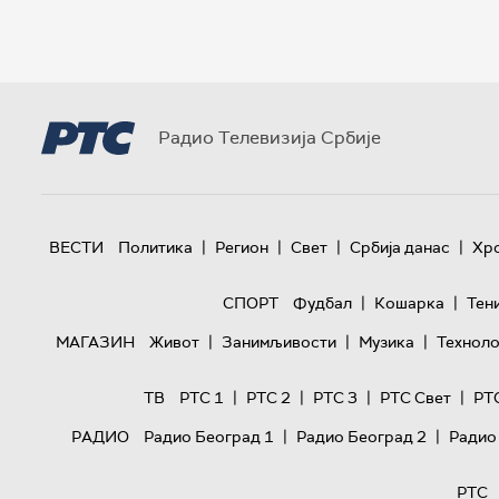
Радио Телевизија Србије
|
|
|
|
ВЕСТИ
Политика
Регион
Свет
Србија данас
Хр
|
|
СПОРТ
Фудбал
Кошарка
Тен
|
|
|
МАГАЗИН
Живот
Занимљивости
Музика
Техноло
|
|
|
|
ТВ
РТС 1
РТС 2
РТС 3
РТС Свет
РТ
|
|
РАДИО
Радио Београд 1
Радио Београд 2
Радио
РТС