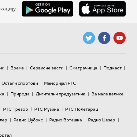
кацију
|
|
|
|
|
ни
Време
Сервисне вести
Сматрачница
Подкаст
|
Остали спортови
Меморијал РТС
|
|
|
ка
Природа
Дигитални предузетник
За мале велике
|
|
|
РТС Трезор
РТС Музика
РТС Полетарац
|
|
|
|
лер
Радио Џубокс
Радио Вртешка
Радио Џезер
ортал