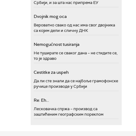
Србији, и за шта нас припрема ЕУ
Dvojnik mog oca
Вероватно свако од нас има свог двојника
са којим дели и сличну ДНК
Nemogućnost tusiranja
Не туширате се сваког дана – не стидите се,
то је здраво
Cestitke za uspeh
Да ли сте знали да се најбоље грамофонске
ручице производе у Србији
Re: Eh...
Лесковачка спржа – производ са
заштићеним географским пореклом