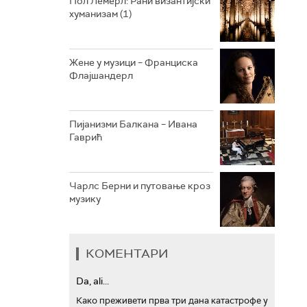
Пол Лемерл: Рани византијски
хуманизам (1)
АРХИВ
Жене у музици – Франциска
Флајшандерл
Пијанизми Балкана – Ивана
Гаврић
Чарлс Берни и путовање кроз
музику
КОМЕНТАРИ
Da, ali...
Како преживети прва три дана катастрофе у