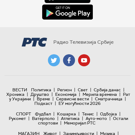
Радио Телевизија Србије
|
|
|
|
ВЕСТИ
Политика
Регион
Свет
Србија данас
|
|
|
|
Хроника
Друштво
Економија
Мерила времена
Рат
|
|
|
|
у Украјини
Време
Сервисне вести
Сматрачница
|
Подкаст
ЕУ могућности 2026
|
|
|
|
СПОРТ
Фудбал
Кошарка
Тенис
Одбојка
|
|
|
|
Рукомет
Ватерполо
Атлетика
Ауто-мото
Остали
|
спортови
Меморијал РТС
|
|
|
МАГАЗИН
Живот
Занимљивости
Музика