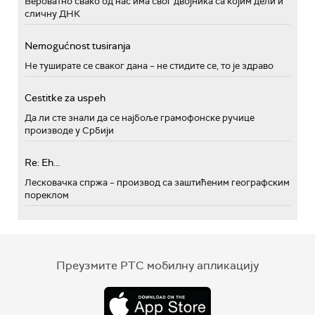
Вероватно свако од нас има свог двојника са којим дели и
сличну ДНК
Nemogućnost tusiranja
Не туширате се сваког дана – не стидите се, то је здраво
Cestitke za uspeh
Да ли сте знали да се најбоље грамофонске ручице
производе у Србији
Re: Eh...
Лесковачка спржа – производ са заштићеним географским
пореклом
Преузмите РТС мобилну апликацију