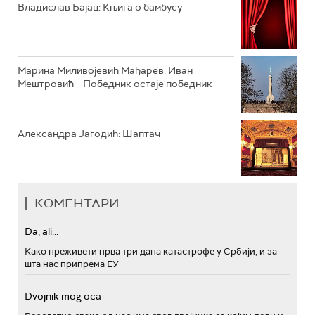
Владислав Бајац: Књига о бамбусу
Марина Миливојевић Мађарев: Иван
Мештровић – Победник остаје победник
Александра Јагодић: Шаптач
КОМЕНТАРИ
Da, ali...
Како преживети прва три дана катастрофе у Србији, и за
шта нас припрема ЕУ
Dvojnik mog oca