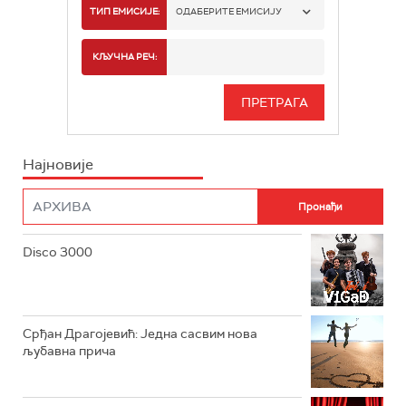
РАДИО БЕОГРАД 1
ТИП ЕМИСИЈЕ:
ОДАБЕРИТЕ ЕМИСИЈУ
РАДИО БЕОГРАД 2
СПОРТ
КЉУЧНА РЕЧ:
РАДИО БЕОГРАД 3
СЕРИЈА
БЕОГРАД 202
ИНФО
Најновије
РАДИО ПЛЕТЕНИЦА
ФИЛМ
РАДИО РОКЕНРОЛЕР
РАДИО ЏУБОКС
Disco 3000
РАДИО ВРТЕШКА
РАДИО ЏЕЗЕР
Срђан Драгојевић: Једна сасвим нова
љубавна прича
АРХИВ