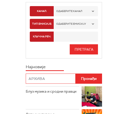
КАНАЛ:
ОДАБЕРИТЕ КАНАЛ
РАДИО БЕОГРАД 1
ТИП ЕМИСИЈЕ:
ОДАБЕРИТЕ ЕМИСИЈУ
РАДИО БЕОГРАД 2
СПОРТ
КЉУЧНА РЕЧ:
РАДИО БЕОГРАД 3
СЕРИЈА
БЕОГРАД 202
ИНФО
Најновије
РАДИО ПЛЕТЕНИЦА
ФИЛМ
РАДИО РОКЕНРОЛЕР
РАДИО ЏУБОКС
Блуз музика и сродни правци
РАДИО ВРТЕШКА
РАДИО ЏЕЗЕР