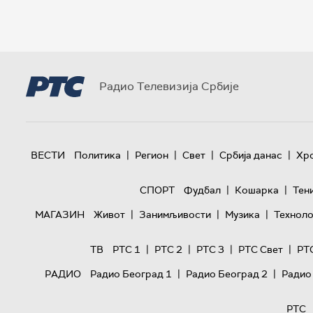
Радио Телевизија Србије
|
|
|
|
ВЕСТИ
Политика
Регион
Свет
Србија данас
Хр
|
|
СПОРТ
Фудбал
Кошарка
Тен
|
|
|
МАГАЗИН
Живот
Занимљивости
Музика
Техноло
|
|
|
|
ТВ
РТС 1
РТС 2
РТС 3
РТС Свет
РТ
|
|
РАДИО
Радио Београд 1
Радио Београд 2
Радио
РТС