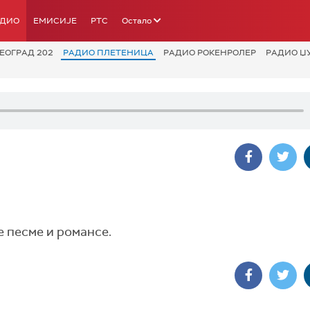
АДИО
ЕМИСИЈЕ
РТС
Остало
ЕОГРАД 202
РАДИО ПЛЕТЕНИЦА
РАДИО РОКЕНРОЛЕР
РАДИО Џ
е песме и романсе.