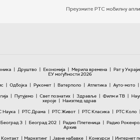
Преузмите РТС мобилну апли
|
|
|
|
оника
Друштво
Економија
Мерила времена
Рат у Украји
ЕУ могућности 2026
|
|
|
|
|
|
ис
Одбојка
Рукомет
Ватерполо
Атлетика
Ауто-мото
|
|
|
|
|
гијa
Путујемо
Свет познатих
Здравље
Филм и ТВ
Нау
|
хероје
Наизглед здрав
|
|
|
|
С Наука
РТС Драма
РТС Живот
РТС Класика
РТС Коло
|
|
|
 Београд 3
Београд 202
Радио Плетеница
Радио Рокенро
Архив
|
|
|
|
Контакт
Маркетинг
Јавне набавке
Конкурси
Интернет п