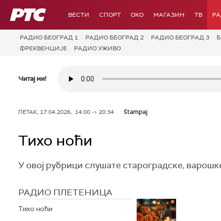
РТС
ВЕСТИ
СПОРТ
OKO
МАГАЗИН
ТВ
Р
РАДИО БЕОГРАД 1
РАДИО БЕОГРАД 2
РАДИО БЕОГРАД 3
Б
ФРЕКВЕНЦИЈЕ
РАДИО УЖИВО
Читај ми!
štampaj
ПЕТАК, 17.04.2026, 14:00 -> 20:34
Тихо ноћи
У овој рубрици слушате староградске, варошк
РАДИО ПЛЕТЕНИЦА
Тихо ноћи