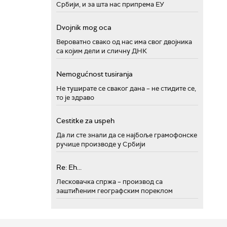
Србији, и за шта нас припрема ЕУ
Dvojnik mog oca
Вероватно свако од нас има свог двојника
са којим дели и сличну ДНК
Nemogućnost tusiranja
Не туширате се сваког дана – не стидите се,
то је здраво
Cestitke za uspeh
Да ли сте знали да се најбоље грамофонске
ручице производе у Србији
Re: Eh...
Лесковачка спржа – производ са
заштићеним географским пореклом