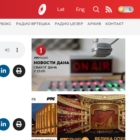
Lat
Eng
УБОКС
РАДИО ВРТЕШКА
РАДИО ЏЕЗЕР
АРХИВ
КОНТАКТ