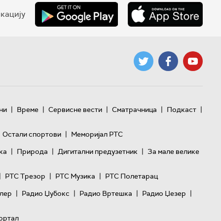
кацију
|
|
|
|
|
ни
Време
Сервисне вести
Сматрачница
Подкаст
|
Остали спортови
Меморијал РТС
|
|
|
ка
Природа
Дигитални предузетник
За мале велике
|
|
|
РТС Трезор
РТС Музика
РТС Полетарац
|
|
|
|
лер
Радио Џубокс
Радио Вртешка
Радио Џезер
ортал