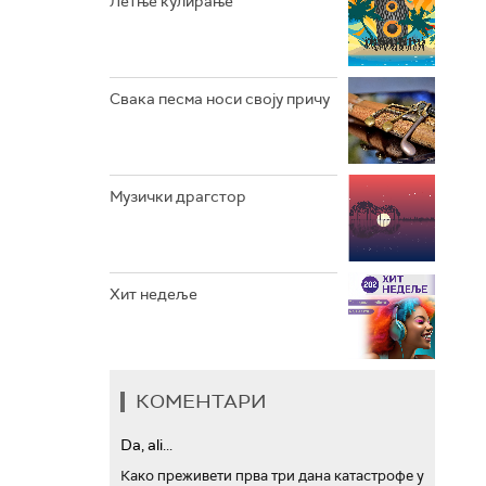
Летње кулирање
АРХИВ
Свака песма носи своју причу
Музички драгстор
Хит недеље
КОМЕНТАРИ
Da, ali...
Како преживети прва три дана катастрофе у