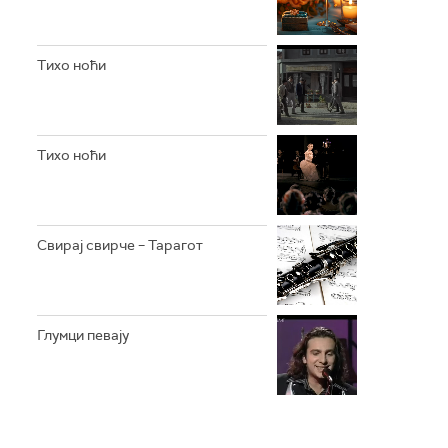
Тихо ноћи
Тихо ноћи
Свирај свирче – Тарагот
Глумци певају