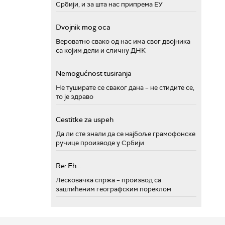
Србији, и за шта нас припрема ЕУ
Dvojnik mog oca
Вероватно свако од нас има свог двојника
са којим дели и сличну ДНК
Nemogućnost tusiranja
Не туширате се сваког дана – не стидите се,
то је здраво
Cestitke za uspeh
Да ли сте знали да се најбоље грамофонске
ручице производе у Србији
Re: Eh...
Лесковачка спржа – производ са
заштићеним географским пореклом