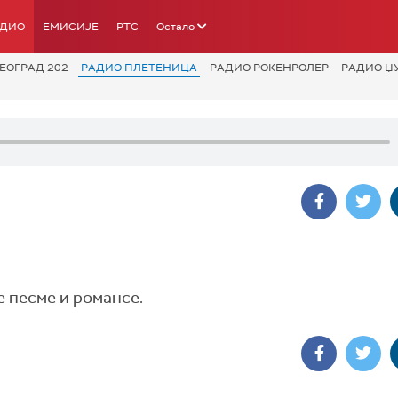
АДИО
ЕМИСИЈЕ
РТС
Остало
ЕОГРАД 202
РАДИО ПЛЕТЕНИЦА
РАДИО РОКЕНРОЛЕР
РАДИО Џ
е песме и романсе.