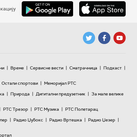
кацију
|
|
|
|
|
ни
Време
Сервисне вести
Сматрачница
Подкаст
|
Остали спортови
Меморијал РТС
|
|
|
ка
Природа
Дигитални предузетник
За мале велике
|
|
|
РТС Трезор
РТС Музика
РТС Полетарац
|
|
|
|
лер
Радио Џубокс
Радио Вртешка
Радио Џезер
ортал