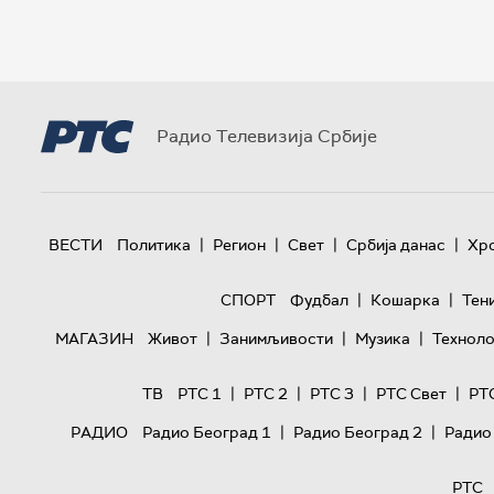
Радио Телевизија Србије
|
|
|
|
ВЕСТИ
Политика
Регион
Свет
Србија данас
Хр
|
|
СПОРТ
Фудбал
Кошарка
Тен
|
|
|
МАГАЗИН
Живот
Занимљивости
Музика
Техноло
|
|
|
|
ТВ
РТС 1
РТС 2
РТС 3
РТС Свет
РТ
|
|
РАДИО
Радио Београд 1
Радио Београд 2
Радио
РТС