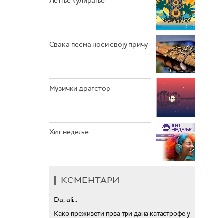
Летње кулирање
АРХИВ
Свака песма носи своју причу
Музички драгстор
Хит недеље
КОМЕНТАРИ
Da, ali...
Како преживети прва три дана катастрофе у