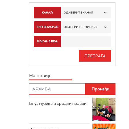
КАНАЛ:
ОДАБЕРИТЕ КАНАЛ
РАДИО БЕОГРАД 1
ТИП ЕМИСИЈЕ:
ОДАБЕРИТЕ ЕМИСИЈУ
РАДИО БЕОГРАД 2
СПОРТ
КЉУЧНА РЕЧ:
РАДИО БЕОГРАД 3
СЕРИЈА
БЕОГРАД 202
ИНФО
Најновије
РАДИО ПЛЕТЕНИЦА
ФИЛМ
РАДИО РОКЕНРОЛЕР
РАДИО ЏУБОКС
Блуз музика и сродни правци
РАДИО ВРТЕШКА
РАДИО ЏЕЗЕР