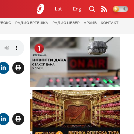
Lat
Eng
УБОКС
РАДИО ВРТЕШКА
РАДИО ЏЕЗЕР
АРХИВ
КОНТАКТ