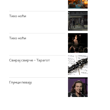
Тихо ноћи
Тихо ноћи
Свирај свирче – Тарагот
Глумци певају