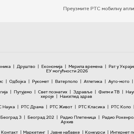
Преузмите РТС мобилну апли
|
|
|
|
оника
Друштво
Економија
Мерила времена
Рат у Украји
ЕУ могућности 2026
|
|
|
|
|
|
ис
Одбојка
Рукомет
Ватерполо
Атлетика
Ауто-мото
|
|
|
|
|
гијa
Путујемо
Свет познатих
Здравље
Филм и ТВ
Нау
|
хероје
Наизглед здрав
|
|
|
|
С Наука
РТС Драма
РТС Живот
РТС Класика
РТС Коло
|
|
|
 Београд 3
Београд 202
Радио Плетеница
Радио Рокенро
Архив
|
|
|
|
Контакт
Маркетинг
Јавне набавке
Конкурси
Интернет п