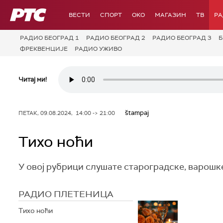
РТС
ВЕСТИ
СПОРТ
OKO
МАГАЗИН
ТВ
Р
РАДИО БЕОГРАД 1
РАДИО БЕОГРАД 2
РАДИО БЕОГРАД 3
Б
ФРЕКВЕНЦИЈЕ
РАДИО УЖИВО
Читај ми!
štampaj
ПЕТАК, 09.08.2024, 14:00 -> 21:00
Тихо ноћи
У овој рубрици слушате староградске, варошк
РАДИО ПЛЕТЕНИЦА
Тихо ноћи