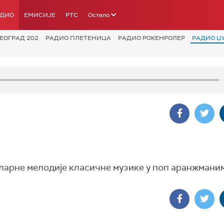
АДИО
ЕМИСИЈЕ
РТС
Остало
ЕОГРАД 202
РАДИО ПЛЕТЕНИЦА
РАДИО РОКЕНРОЛЕР
РАДИО Џ
уларне мелодије класичне музике у поп аранжмани