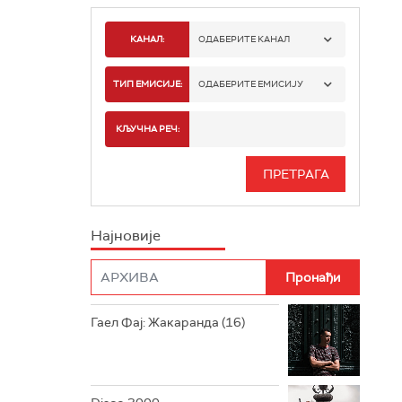
КАНАЛ:
ОДАБЕРИТЕ КАНАЛ
РАДИО БЕОГРАД 1
ТИП ЕМИСИЈЕ:
ОДАБЕРИТЕ ЕМИСИЈУ
РАДИО БЕОГРАД 2
СПОРТ
КЉУЧНА РЕЧ:
РАДИО БЕОГРАД 3
СЕРИЈА
БЕОГРАД 202
ИНФО
Најновије
РАДИО ПЛЕТЕНИЦА
ФИЛМ
РАДИО РОКЕНРОЛЕР
РАДИО ЏУБОКС
Гаел Фај: Жакаранда (16)
РАДИО ВРТЕШКА
РАДИО ЏЕЗЕР