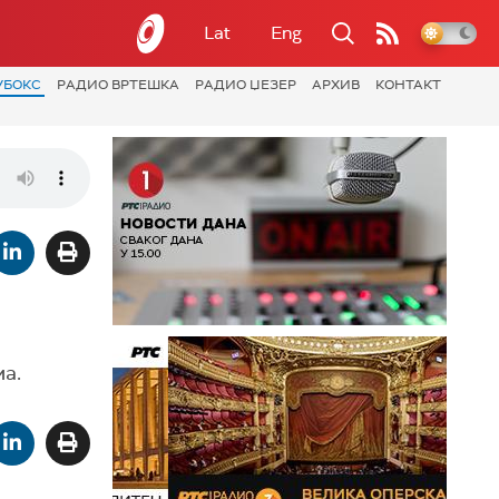
Lat
Eng
УБОКС
РАДИО ВРТЕШКА
РАДИО ЏЕЗЕР
АРХИВ
КОНТАКТ
ма.