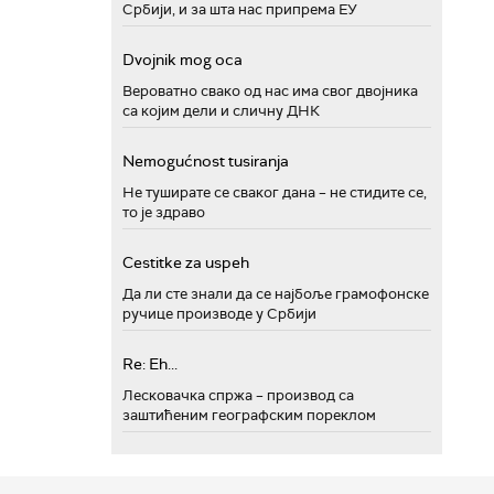
Србији, и за шта нас припрема ЕУ
Dvojnik mog oca
Вероватно свако од нас има свог двојника
са којим дели и сличну ДНК
Nemogućnost tusiranja
Не туширате се сваког дана – не стидите се,
то је здраво
Cestitke za uspeh
Да ли сте знали да се најбоље грамофонске
ручице производе у Србији
Re: Eh...
Лесковачка спржа – производ са
заштићеним географским пореклом