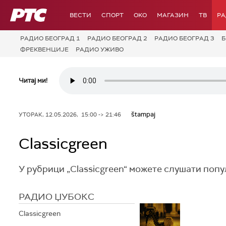
РТС
ВЕСТИ
СПОРТ
OKO
МАГАЗИН
ТВ
Р
РАДИО БЕОГРАД 1
РАДИО БЕОГРАД 2
РАДИО БЕОГРАД 3
Б
ФРЕКВЕНЦИЈЕ
РАДИО УЖИВО
Читај ми!
štampaj
УТОРАК, 12.05.2026, 15:00 -> 21:46
Classicgreen
У рубрици „Classicgreen“ можете слушати поп
РАДИО ЏУБОКС
Classicgreen