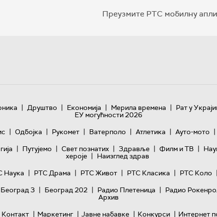
Преузмите РТС мобилну апли
|
|
|
|
оника
Друштво
Економија
Мерила времена
Рат у Украји
ЕУ могућности 2026
|
|
|
|
|
|
ис
Одбојка
Рукомет
Ватерполо
Атлетика
Ауто-мото
|
|
|
|
|
гијa
Путујемо
Свет познатих
Здравље
Филм и ТВ
Нау
|
хероје
Наизглед здрав
|
|
|
|
С Наука
РТС Драма
РТС Живот
РТС Класика
РТС Коло
|
|
|
 Београд 3
Београд 202
Радио Плетеница
Радио Рокенро
Архив
|
|
|
|
Контакт
Маркетинг
Јавне набавке
Конкурси
Интернет п