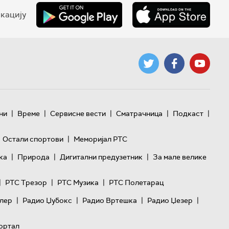
кацију
|
|
|
|
|
ни
Време
Сервисне вести
Сматрачница
Подкаст
|
Остали спортови
Меморијал РТС
|
|
|
ка
Природа
Дигитални предузетник
За мале велике
|
|
|
РТС Трезор
РТС Музика
РТС Полетарац
|
|
|
|
лер
Радио Џубокс
Радио Вртешка
Радио Џезер
ортал