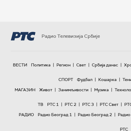
Радио Телевизија Србије
|
|
|
|
ВЕСТИ
Политика
Регион
Свет
Србија данас
Хр
|
|
СПОРТ
Фудбал
Кошарка
Тен
|
|
|
МАГАЗИН
Живот
Занимљивости
Музика
Техноло
|
|
|
|
ТВ
РТС 1
РТС 2
РТС 3
РТС Свет
РТ
|
|
РАДИО
Радио Београд 1
Радио Београд 2
Радио
РТС