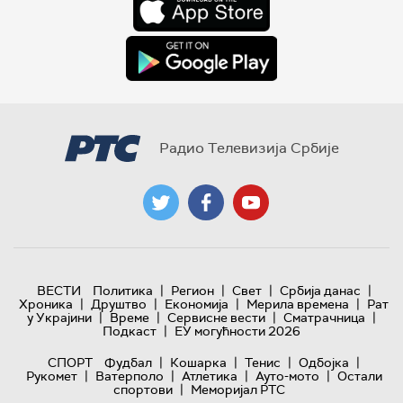
Радио Телевизија Србије
|
|
|
|
ВЕСТИ
Политика
Регион
Свет
Србија данас
|
|
|
|
Хроника
Друштво
Економија
Мерила времена
Рат
|
|
|
|
у Украјини
Време
Сервисне вести
Сматрачница
|
Подкаст
ЕУ могућности 2026
|
|
|
|
СПОРТ
Фудбал
Кошарка
Тенис
Одбојка
|
|
|
|
Рукомет
Ватерполо
Атлетика
Ауто-мото
Остали
|
спортови
Меморијал РТС