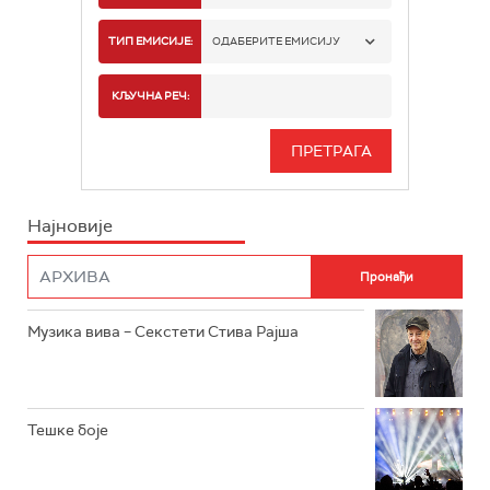
РАДИО БЕОГРАД 1
ТИП ЕМИСИЈЕ:
ОДАБЕРИТЕ ЕМИСИЈУ
РАДИО БЕОГРАД 2
СПОРТ
КЉУЧНА РЕЧ:
РАДИО БЕОГРАД 3
СЕРИЈА
БЕОГРАД 202
ИНФО
Најновије
РАДИО ПЛЕТЕНИЦА
ФИЛМ
РАДИО РОКЕНРОЛЕР
РАДИО ЏУБОКС
Музика вива – Секстети Стива Рајша
РАДИО ВРТЕШКА
РАДИО ЏЕЗЕР
Тешке боје
АРХИВ