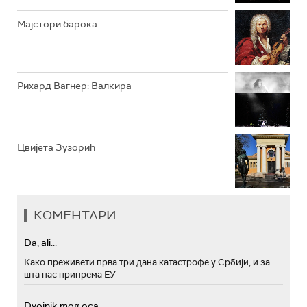
Мајстори барока
Рихард Вагнер: Валкира
Цвијета Зузорић
КОМЕНТАРИ
Da, ali...
Како преживети прва три дана катастрофе у Србији, и за
шта нас припрема ЕУ
Dvojnik mog oca