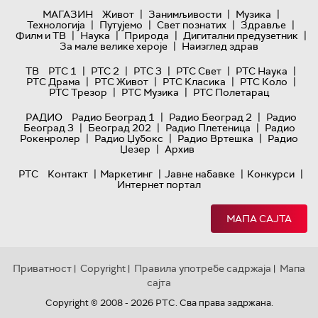
|
|
|
МАГАЗИН
Живот
Занимљивости
Музика
|
|
|
|
Технологијa
Путујемо
Свет познатих
Здравље
|
|
|
|
Филм и ТВ
Наука
Природа
Дигитални предузетник
|
За мале велике хероје
Наизглед здрав
|
|
|
|
|
ТВ
РТС 1
РТС 2
РТС 3
РТС Свет
РТС Наука
|
|
|
|
РТС Драма
РТС Живот
РТС Класика
РТС Коло
|
|
РТС Трезор
РТС Музика
РТС Полетарац
|
|
РАДИО
Радио Београд 1
Радио Београд 2
Радио
|
|
|
Београд 3
Београд 202
Радио Плетеница
Радио
|
|
|
Рокенролер
Радио Џубокс
Радио Вртешка
Радио
|
Џезер
Архив
|
|
|
|
РТС
Контакт
Маркетинг
Јавне набавке
Конкурси
Интернет портал
МАПА САЈТА
Приватност
Copyright
Правила употребе садржаја
Мапа
|
|
|
сајта
Copyright © 2008 - 2026 РТС. Сва права задржана.