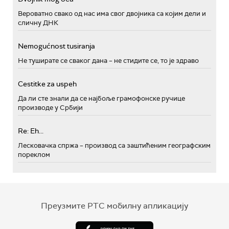
Вероватно свако од нас има свог двојника са којим дели и
сличну ДНК
Nemogućnost tusiranja
Не туширате се сваког дана – не стидите се, то је здраво
Cestitke za uspeh
Да ли сте знали да се најбоље грамофонске ручице
производе у Србији
Re: Eh...
Лесковачка спржа – производ са заштићеним географским
пореклом
Преузмите РТС мобилну апликацију