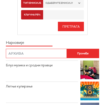
РАДИО БЕОГРАД 1
ТИП ЕМИСИЈЕ:
ОДАБЕРИТЕ ЕМИСИЈУ
РАДИО БЕОГРАД 2
СПОРТ
КЉУЧНА РЕЧ:
РАДИО БЕОГРАД 3
СЕРИЈА
БЕОГРАД 202
ИНФО
Најновије
РАДИО ПЛЕТЕНИЦА
ФИЛМ
РАДИО РОКЕНРОЛЕР
РАДИО ЏУБОКС
Блуз музика и сродни правци
РАДИО ВРТЕШКА
РАДИО ЏЕЗЕР
Летње кулирање
АРХИВ