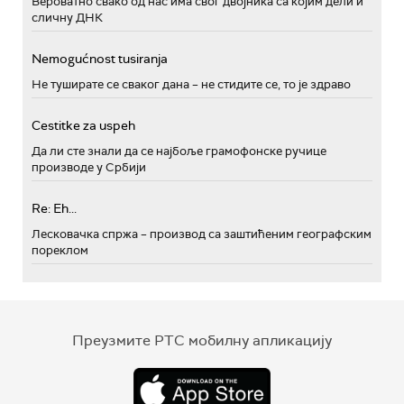
Вероватно свако од нас има свог двојника са којим дели и
сличну ДНК
Nemogućnost tusiranja
Не туширате се сваког дана – не стидите се, то је здраво
Cestitke za uspeh
Да ли сте знали да се најбоље грамофонске ручице
производе у Србији
Re: Eh...
Лесковачка спржа – производ са заштићеним географским
пореклом
Преузмите РТС мобилну апликацију