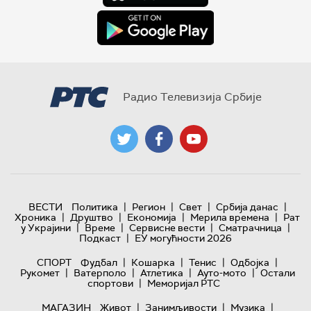
Радио Телевизија Србије
|
|
|
|
ВЕСТИ
Политика
Регион
Свет
Србија данас
|
|
|
|
Хроника
Друштво
Економија
Мерила времена
Рат
|
|
|
|
у Украјини
Време
Сервисне вести
Сматрачница
|
Подкаст
ЕУ могућности 2026
|
|
|
|
СПОРТ
Фудбал
Кошарка
Тенис
Одбојка
|
|
|
|
Рукомет
Ватерполо
Атлетика
Ауто-мото
Остали
|
спортови
Меморијал РТС
|
|
|
МАГАЗИН
Живот
Занимљивости
Музика