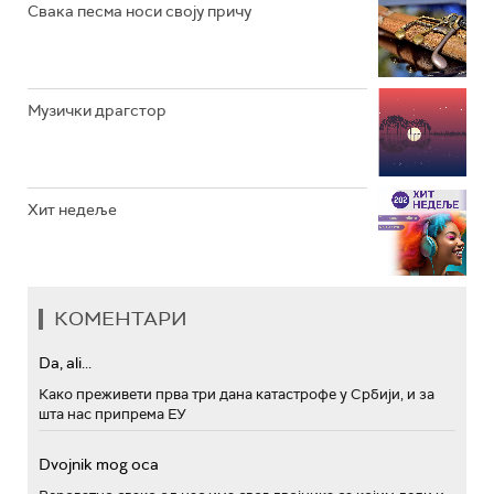
Свака песма носи своју причу
Музички драгстор
Хит недеље
КОМЕНТАРИ
Da, ali...
Како преживети прва три дана катастрофе у Србији, и за
шта нас припрема ЕУ
Dvojnik mog oca