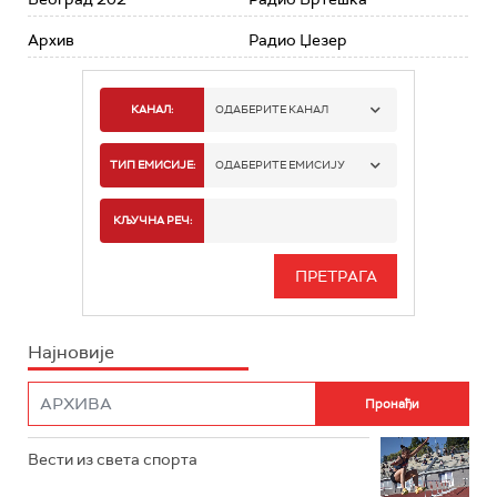
Архив
Радио Џезер
КАНАЛ:
ОДАБЕРИТЕ КАНАЛ
РАДИО БЕОГРАД 1
ТИП ЕМИСИЈЕ:
ОДАБЕРИТЕ ЕМИСИЈУ
РАДИО БЕОГРАД 2
СПОРТ
КЉУЧНА РЕЧ:
РАДИО БЕОГРАД 3
СЕРИЈА
БЕОГРАД 202
ИНФО
Најновије
РАДИО ПЛЕТЕНИЦА
ФИЛМ
РАДИО РОКЕНРОЛЕР
РАДИО ЏУБОКС
Вести из света спорта
РАДИО ВРТЕШКА