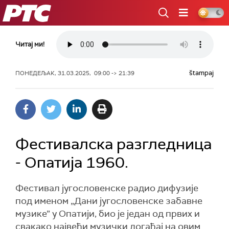
РТС
Читај ми!
štampaj
ПОНЕДЕЉАК, 31.03.2025, 09:00 -> 21:39
Фестивалска разгледница
- Опатија 1960.
Фестивал југословенске радио дифузије
под именом „Дани југословенске забавне
музике” у Опатији, био је један од првих и
свакако највећи музички догађај на овим