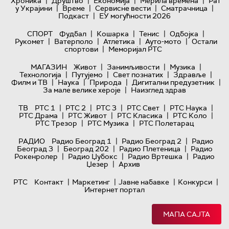
|
|
|
|
Хроника
Друштво
Економија
Мерила времена
Рат
|
|
|
|
у Украјини
Време
Сервисне вести
Сматрачница
|
Подкаст
ЕУ могућности 2026
|
|
|
|
СПОРТ
Фудбал
Кошарка
Тенис
Одбојка
|
|
|
|
Рукомет
Ватерполо
Атлетика
Ауто-мото
Остали
|
спортови
Меморијал РТС
|
|
|
МАГАЗИН
Живот
Занимљивости
Музика
|
|
|
|
Технологијa
Путујемо
Свет познатих
Здравље
|
|
|
|
Филм и ТВ
Наука
Природа
Дигитални предузетник
|
За мале велике хероје
Наизглед здрав
|
|
|
|
|
ТВ
РТС 1
РТС 2
РТС 3
РТС Свет
РТС Наука
|
|
|
|
РТС Драма
РТС Живот
РТС Класика
РТС Коло
|
|
РТС Трезор
РТС Музика
РТС Полетарац
|
|
РАДИО
Радио Београд 1
Радио Београд 2
Радио
|
|
|
Београд 3
Београд 202
Радио Плетеница
Радио
|
|
|
Рокенролер
Радио Џубокс
Радио Вртешка
Радио
|
Џезер
Архив
|
|
|
|
РТС
Контакт
Маркетинг
Јавне набавке
Конкурси
Интернет портал
МАПА САЈТА