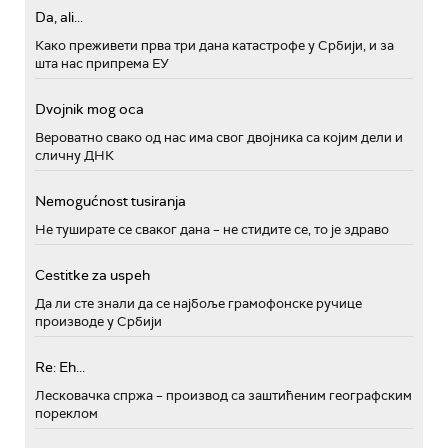
Da, ali...
Како преживети прва три дана катастрофе у Србији, и за
шта нас припрема ЕУ
Dvojnik mog oca
Вероватно свако од нас има свог двојника са којим дели и
сличну ДНК
Nemogućnost tusiranja
Не туширате се сваког дана – не стидите се, то је здраво
Cestitke za uspeh
Да ли сте знали да се најбоље грамофонске ручице
производе у Србији
Re: Eh...
Лесковачка спржа – производ са заштићеним географским
пореклом