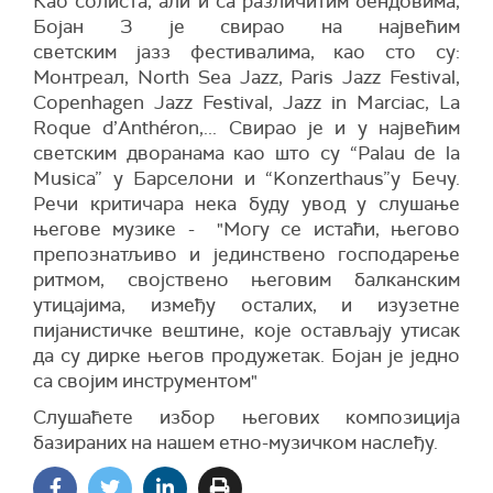
Као солиста, али и са различитим бендовима,
Бојан З је свирао на највећим
светским јазз фестивалима, као сто су:
Монтреал, North Sea Jazz, Paris Jazz Festival,
Copenhagen Jazz Festival, Jazz in Marciac, La
Roque d’Anthéron,... Свирао је и у највећим
светским дворанама као што су “Palau de la
Musica” у Барселони и “Konzerthaus”у Бечу.
Речи критичара нека буду увод у слушање
његове музике - "Могу се истаћи, његово
препознатљиво и јединствено господарење
ритмом, својствено његовим балканским
утицајима, између осталих, и изузетне
пијанистичке вештине, које остављају утисак
да су дирке његов продужетак. Бојан је једно
са својим инструментом"
Слушаћете избор његових композиција
базираних на нашем етно-музичком наслеђу.