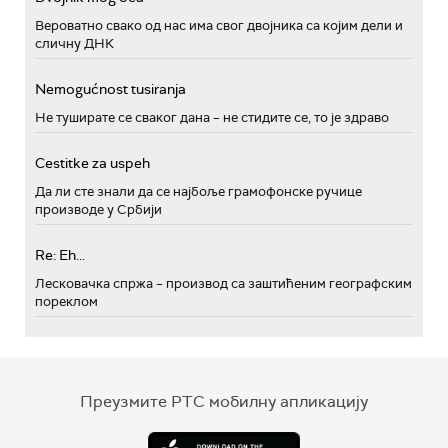
Вероватно свако од нас има свог двојника са којим дели и
сличну ДНК
Nemogućnost tusiranja
Не туширате се сваког дана – не стидите се, то је здраво
Cestitke za uspeh
Да ли сте знали да се најбоље грамофонске ручице
производе у Србији
Re: Eh...
Лесковачка спржа – производ са заштићеним географским
пореклом
Преузмите РТС мобилну апликацију