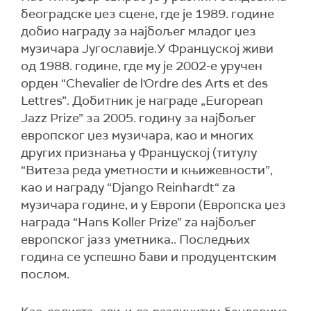
београдске џез сцене, где је 1989. године
добио награду за најбољег младог џез
музичара Југославије.У Француској живи
од 1988. године, где му је 2002-е уручен
орден “Chevalier de l'Ordre des Arts et des
Lettres”. Добитник је награде „European
Jazz Prize” за 2005. годину за најбољег
европског џез музичара, као и многих
других признања у Француској (титулу
“Витеза реда уметности и књижевности”,
као и награду “Django Reinhardt“ zа
музичара године, и у Европи (Европска џез
награда “Hans Koller Prize” zа најбољег
европског јазз уметника.. Последњих
година се успешно бави и продуцентским
послом.