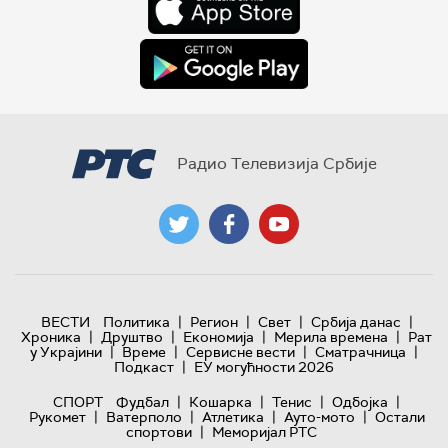
Радио Телевизија Србије
|
|
|
|
ВЕСТИ
Политика
Регион
Свет
Србија данас
|
|
|
|
Хроника
Друштво
Економија
Мерила времена
Рат
|
|
|
|
у Украјини
Време
Сервисне вести
Сматрачница
|
Подкаст
ЕУ могућности 2026
|
|
|
|
СПОРТ
Фудбал
Кошарка
Тенис
Одбојка
|
|
|
|
Рукомет
Ватерполо
Атлетика
Ауто-мото
Остали
|
спортови
Меморијал РТС