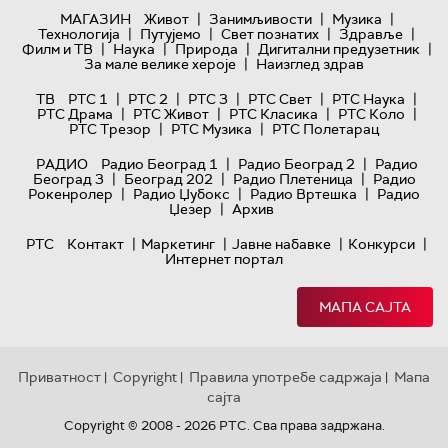
|
|
|
МАГАЗИН
Живот
Занимљивости
Музика
|
|
|
|
Технологијa
Путујемо
Свет познатих
Здравље
|
|
|
|
Филм и ТВ
Наука
Природа
Дигитални предузетник
|
За мале велике хероје
Наизглед здрав
|
|
|
|
|
ТВ
РТС 1
РТС 2
РТС 3
РТС Свет
РТС Наука
|
|
|
|
РТС Драма
РТС Живот
РТС Класика
РТС Коло
|
|
РТС Трезор
РТС Музика
РТС Полетарац
|
|
РАДИО
Радио Београд 1
Радио Београд 2
Радио
|
|
|
Београд 3
Београд 202
Радио Плетеница
Радио
|
|
|
Рокенролер
Радио Џубокс
Радио Вртешка
Радио
|
Џезер
Архив
|
|
|
|
РТС
Контакт
Маркетинг
Јавне набавке
Конкурси
Интернет портал
МАПА САЈТА
Приватност
Copyright
Правила употребе садржаја
Мапа
|
|
|
сајта
Copyright © 2008 - 2026 РТС. Сва права задржана.