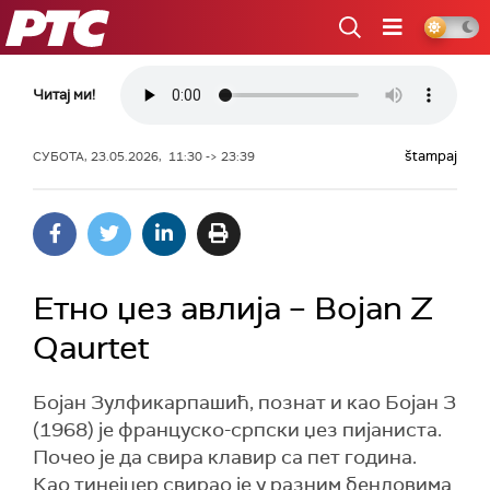
РТС
Читај ми!
štampaj
СУБОТА, 23.05.2026, 11:30 -> 23:39
Етно џез авлија – Bojan Z
Qaurtet
Бојан Зулфикарпашић, познат и као Бојан З
(1968) је француско-српски џез пијаниста.
Почео је да свира клавир са пет година.
Као тинејџер свирао је у разним бендовима