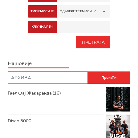
РАДИО БЕОГРАД 1
ТИП ЕМИСИЈЕ:
ОДАБЕРИТЕ ЕМИСИЈУ
РАДИО БЕОГРАД 2
СПОРТ
КЉУЧНА РЕЧ:
РАДИО БЕОГРАД 3
СЕРИЈА
БЕОГРАД 202
ИНФО
Најновије
РАДИО ПЛЕТЕНИЦА
ФИЛМ
РАДИО РОКЕНРОЛЕР
РАДИО ЏУБОКС
Гаел Фај: Жакаранда (16)
РАДИО ВРТЕШКА
РАДИО ЏЕЗЕР
Disco 3000
АРХИВ