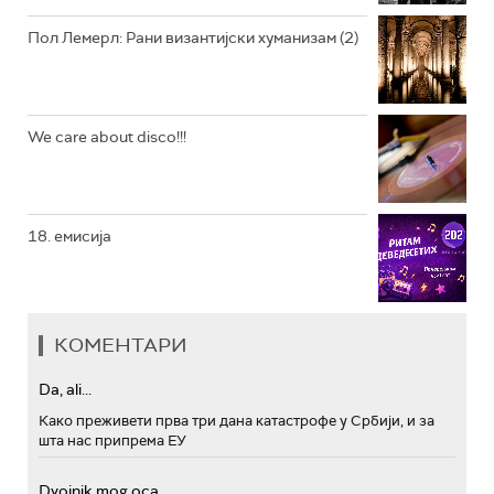
Пол Лемерл: Рани византијски хуманизам (2)
We care about disco!!!
18. емисија
КОМЕНТАРИ
Da, ali...
Како преживети прва три дана катастрофе у Србији, и за
шта нас припрема ЕУ
Dvojnik mog oca