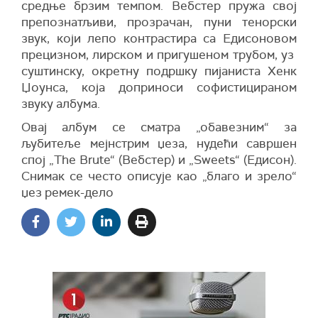
средње брзим темпом. Вебстер пружа свој
препознатљиви, прозрачан, пуни тенорски
звук, који лепо контрастира са Едисоновом
прецизном, лирском и пригушеном трубом, уз
суштинску, окретну подршку пијаниста Хенк
Џоунса, која доприноси софистицираном
звуку албума.
Овај албум се сматра „обавезним“ за
љубитеље мејнстрим џеза, нудећи савршен
спој „The Brute“ (Вебстер) и „Sweets“ (Едисон).
Снимак се често описује као „благо и зрело“
џез ремек-дело