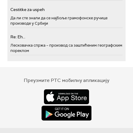
Cestitke za uspeh
Да ли сте знали да се најбоље грамофонске ручице
производе у Србији
Re: Eh...
Лесковачка спржа – производ са заштићеним географским
пореклом
Преузмите РТС мобилну апликацију