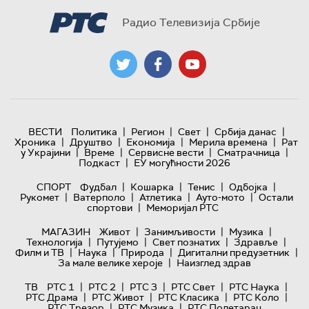
Радио Телевизија Србије
|
|
|
|
ВЕСТИ
Политика
Регион
Свет
Србија данас
|
|
|
|
Хроника
Друштво
Економија
Мерила времена
Рат
|
|
|
|
у Украјини
Време
Сервисне вести
Сматрачница
|
Подкаст
ЕУ могућности 2026
|
|
|
|
СПОРТ
Фудбал
Кошарка
Тенис
Одбојка
|
|
|
|
Рукомет
Ватерполо
Атлетика
Ауто-мото
Остали
|
спортови
Меморијал РТС
|
|
|
МАГАЗИН
Живот
Занимљивости
Музика
|
|
|
|
Технологијa
Путујемо
Свет познатих
Здравље
|
|
|
|
Филм и ТВ
Наука
Природа
Дигитални предузетник
|
За мале велике хероје
Наизглед здрав
|
|
|
|
|
ТВ
РТС 1
РТС 2
РТС 3
РТС Свет
РТС Наука
|
|
|
|
РТС Драма
РТС Живот
РТС Класика
РТС Коло
|
|
РТС Трезор
РТС Музика
РТС Полетарац