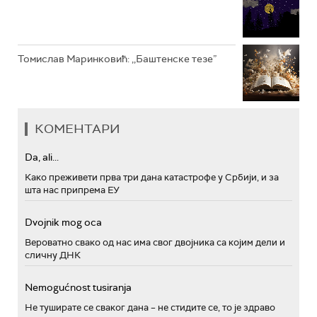
Томислав Маринковић: ,,Баштенске тезе”
КОМЕНТАРИ
Da, ali...
Како преживети прва три дана катастрофе у Србији, и за
шта нас припрема ЕУ
Dvojnik mog oca
Вероватно свако од нас има свог двојника са којим дели и
сличну ДНК
Nemogućnost tusiranja
Не туширате се сваког дана – не стидите се, то је здраво