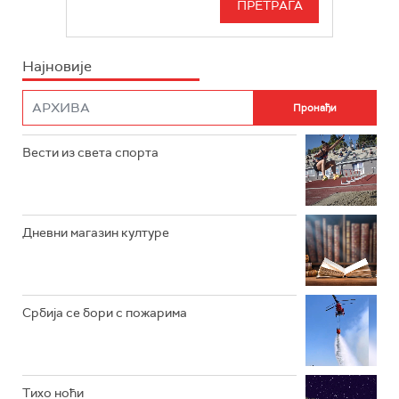
БЕОГРАД 202
ИНФО
Најновије
РАДИО ПЛЕТЕНИЦА
ФИЛМ
РАДИО РОКЕНРОЛЕР
РАДИО ЏУБОКС
Вести из света спорта
РАДИО ВРТЕШКА
РАДИО ЏЕЗЕР
Дневни магазин културе
АРХИВ
Србија се бори с пожарима
Тихо ноћи