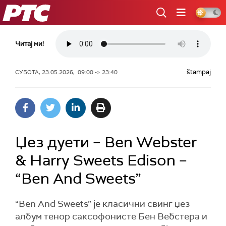
РТС
Читај ми!
štampaj
СУБОТА, 23.05.2026, 09:00 -> 23:40
Џез дуети – Ben Webster
& Harry Sweets Edison –
“Ben And Sweets”
“Ben And Sweets” је класични свинг џез
албум тенор саксофонисте Бен Вебстера и