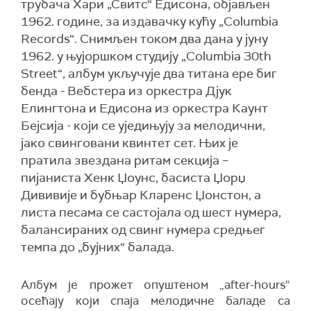
трубача Хари „Свитс“ Едисона, објављен
1962. године, за издавачку кућу „Columbia
Records“. Снимљен током два дана у јуну
1962. у њујоршком студију „Columbia 30th
Street“, албум укључује два титана ере биг
бенда - Вебстера из оркестра Дјук
Елингтона и Едисона из оркестра Каунт
Бејсија - који се уједињују за мелодични,
јако свинговани квинтет сет. Њих је
пратила звездана ритам секција –
пијаниста Хенк Џоунс, басиста Џорџ
Дививије и бубњар Кларенс Џонстон, а
листа песама се састојала од шест нумера,
балансираних од свинг нумера средњег
темпа до „бујних“ балада.
Албум је прожет опуштеном „after-hours“
осећају који спаја мелодичне баладе са