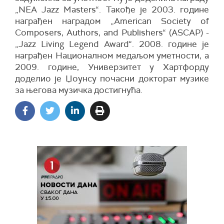
„NEA Jazz Masters“. Такође је 2003. године
награђен наградом „American Society of
Composers, Authors, and Publishers“ (ASCAP) -
„Jazz Living Legend Award“. 2008. године је
награђен Националном медаљом уметности, а
2009. године, Универзитет у Хартфорду
доделио је Џоунсу почасни докторат музике
за његова музичка достигнућа.