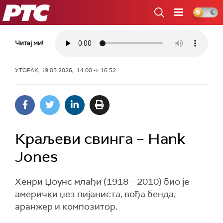
РТС
Читај ми!
УТОРАК, 19.05.2026, 14:00 -> 16:52
Краљеви свинга – Hank
Jones
Хенри Џоунс млађи (1918 – 2010) био је
амерички џез пијаниста, вођа бенда,
аранжер и композитор.