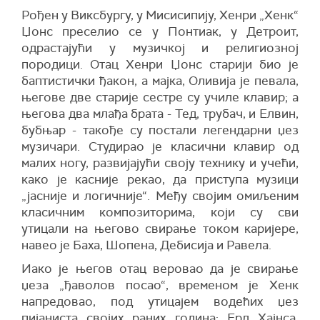
Рођен у Виксбургу, у Мисисипију, Хенри „Хенк“
Џонс преселио се у Понтиак, у Детроит,
одрастајући у музичкој и религиозној
породици. Отац Хенри Џонс старији био је
баптистички ђакон, а мајка, Оливија је певала,
његове две старије сестре су училе клавир; а
његова два млађа брата - Тед, трубач, и Елвин,
бубњар - такође су постали легендарни џез
музичари. Студирао је класични клавир од
малих ногу, развијајући своју технику и учећи,
како је касније рекао, да приступа музици
„јасније и логичније“. Међу својим омиљеним
класичним композиторима, који су сви
утицали на његово свирање током каријере,
навео је Баха, Шопена, Дебисија и Равела.
Иако је његов отац веровао да је свирање
џеза „ђаволов посао“, временом је Хенк
напредовао, под утицајем водећих џез
пијаниста својих раних година: Ерл Хајнса,