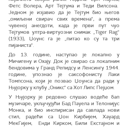
Фетс Волера, Арт Тејтума и Теди Вилсона.
Једном је изјавио да је Тејтум био његов
„омиљени свирач свих времена“, а према
чувеној анегдоти, када је први пут чуо
Тејтумов ултра-виртуозни снимак „Tiger Rag“
(1933), Џоунс га је „питао ко су та три
пијаниста“.
До 13. године, наступао је локално у
Мичигену и Охају. Док је свирао са локалним
бендовима у Гранд Репидсу и Ленсингу 1944.
године, упознао је саксофонисту Лаки
Томпсона, који је позвао Џоунса да ради у
Њујорку у клубу „Оникс“ са Хот Липс Пејџом.
У Њујорку је редовно слушао водеће бап
музичаре, укључујући Бад Пауела и Телонијус
Монка, и био инспирисан да савлада нови
стил, радећи са Џон Кирбијем, Хауард
МекГијем, Енди Кирком, Били Екстајном и