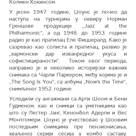
Колмен Хокинсом.
У јесен 1947. године, Џоунс је почео да
наступа на турнејама у оквиру Норман
Гренцове продукције „Jazz at the
Philharmonic“, а од 1948. до 1953. године
радио је као пратилац Еле Фицџералд. Како је
сазревао као солиста и пратилац, развио је
„хармонски дар изванредног укуса и
софистицираности“. Током овог периода,
направио је и неколико историјски важних
снимака са Чарли Паркером, међу којима је и
„The Song Is You“, са албума „Now's the Time“,
снимљеног 1952. године.
Уследили су ангажмани са Арти Шоом и Бени
Гудменом, као и снимци са уметницима као
што су Лестер Јанг, Кенонбол Адерли и Вес
Монтгомери. Џоунс је учествовао у Шоовим
последњим снимцима пре пензионисања,
хваљеној серији сесија у комбо саставу.