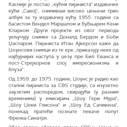
Касније је постао „кућни пијаниста“ издавачке
кући „Савој“, снимивши високо цењени трио
албум за ту издавачку кућу 1955. године са
басистом Вендел Маршалом и бубњарем Кени
Кларком. Други пројекти из овог периода
укључују снимке са Доналд Бердом и Боби
Џаспаром. Пијаниста Итан Ајверсон каже да
Џоунсови снимци из те ере „приказују неке од
најбујнијих наступа у џезу пре Бил Еванса и
пост-Стрејхорнов спој импресионизма и
блуза“.
Од 1959. до 1975. године, Џоунс је радио као
стални пијаниста за CBS студије, са изузетно
заузетим распоредом, свирајући (у разним
временима) у емисијама „Шоу Гери Мура“,
„Шоу Џеки Глисона“ и „Шоу Ед Саливена“,
понекад пратећи познате певаче попут
Френка Синатре.