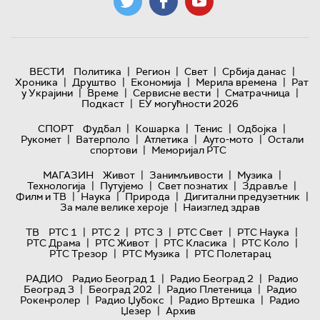
|
|
|
|
ВЕСТИ
Политика
Регион
Свет
Србија данас
|
|
|
|
Хроника
Друштво
Економија
Мерила времена
Рат
|
|
|
|
у Украјини
Време
Сервисне вести
Сматрачница
|
Подкаст
ЕУ могућности 2026
|
|
|
|
СПОРТ
Фудбал
Кошарка
Тенис
Одбојка
|
|
|
|
Рукомет
Ватерполо
Атлетика
Ауто-мото
Остали
|
спортови
Меморијал РТС
|
|
|
МАГАЗИН
Живот
Занимљивости
Музика
|
|
|
|
Технологијa
Путујемо
Свет познатих
Здравље
|
|
|
|
Филм и ТВ
Наука
Природа
Дигитални предузетник
|
За мале велике хероје
Наизглед здрав
|
|
|
|
|
ТВ
РТС 1
РТС 2
РТС 3
РТС Свет
РТС Наука
|
|
|
|
РТС Драма
РТС Живот
РТС Класика
РТС Коло
|
|
РТС Трезор
РТС Музика
РТС Полетарац
|
|
РАДИО
Радио Београд 1
Радио Београд 2
Радио
|
|
|
Београд 3
Београд 202
Радио Плетеница
Радио
|
|
|
Рокенролер
Радио Џубокс
Радио Вртешка
Радио
|
Џезер
Архив