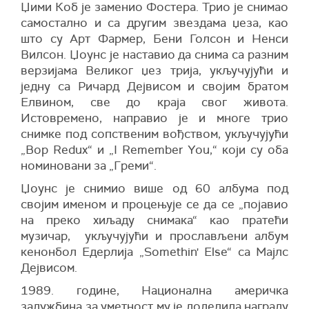
Џими Коб је заменио Фостера. Трио је снимао
самостално и са другим звездама џеза, као
што су Арт Фармер, Бени Голсон и Ненси
Вилсон. Џоунс је наставио да снима са разним
верзијама Великог џез трија, укључујући и
једну са Ричард Дејвисом и својим братом
Елвином, све до краја свог живота.
Истовремено, направио је и многе трио
снимке под сопственим вођством, укључујући
„Bop Redux“ и „I Remember You,“ који су оба
номиновани за „Греми“.
Џоунс је снимио више од 60 албума под
својим именом и процењује се да се „појавио
на преко хиљаду снимака“ као пратећи
музичар, укључујући и прослављени албум
кенонбол Едерлија „Somethin' Else“ са Мајлс
Дејвисом.
1989. године, Национална америчка
задужбина за уметност му је доделила награду