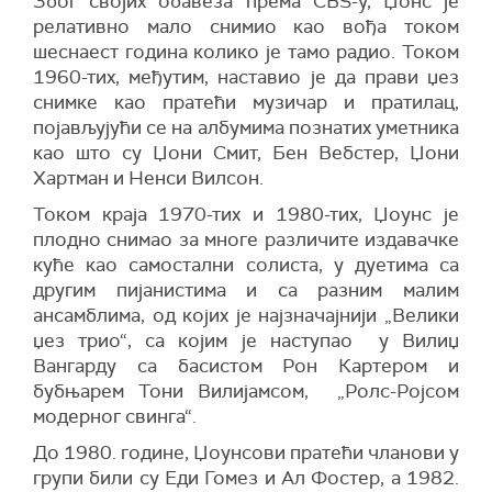
Због својих обавеза према CBS-у, Џонс је
релативно мало снимио као вођа током
шеснаест година колико је тамо радио. Током
1960-тих, међутим, наставио је да прави џез
снимке као пратећи музичар и пратилац,
појављујући се на албумима познатих уметника
као што су Џони Смит, Бен Вебстер, Џони
Хартман и Ненси Вилсон.
Током краја 1970-тих и 1980-тих, Џоунс је
плодно снимао за многе различите издавачке
куће као самостални солиста, у дуетима са
другим пијанистима и са разним малим
ансамблима, од којих је најзначајнији „Велики
џез трио“, са којим је наступао у Вилиџ
Вангарду са басистом Рон Картером и
бубњарем Тони Вилијамсом, „Ролс-Ројсом
модерног свинга“.
До 1980. године, Џоунсови пратећи чланови у
групи били су Еди Гомез и Ал Фостер, а 1982.