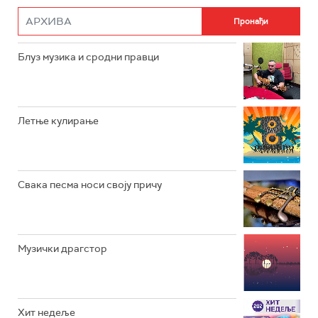
РАДИО РОКЕНРОЛЕР
РАДИО ЏУБОКС
Блуз музика и сродни правци
РАДИО ВРТЕШКА
РАДИО ЏЕЗЕР
Летње кулирање
АРХИВ
Свака песма носи своју причу
Музички драгстор
Хит недеље