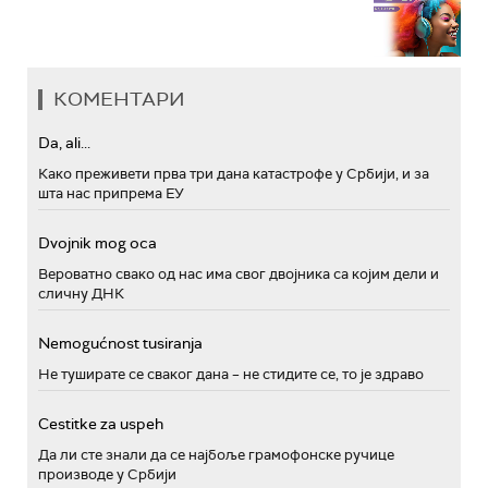
КОМЕНТАРИ
Da, ali...
Како преживети прва три дана катастрофе у Србији, и за
шта нас припрема ЕУ
Dvojnik mog oca
Вероватно свако од нас има свог двојника са којим дели и
сличну ДНК
Nemogućnost tusiranja
Не туширате се сваког дана – не стидите се, то је здраво
Cestitke za uspeh
Да ли сте знали да се најбоље грамофонске ручице
производе у Србији