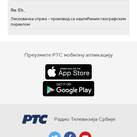
Re: Eh...
Лесковачка спржа – производ са заштићеним географским
пореклом
Преузмите РТС мобилну апликацију
Радио Телевизија Србије