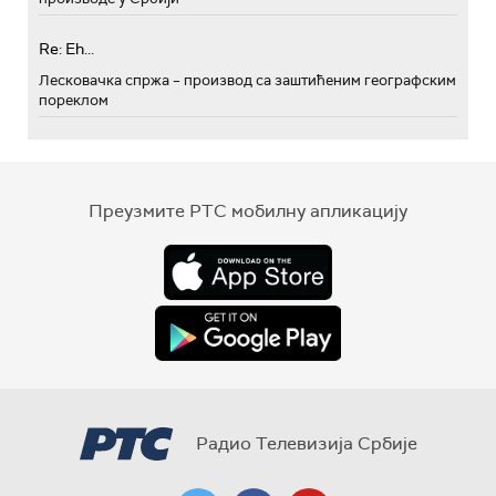
Re: Eh...
Лесковачка спржа – производ са заштићеним географским
пореклом
Преузмите РТС мобилну апликацију
Радио Телевизија Србије