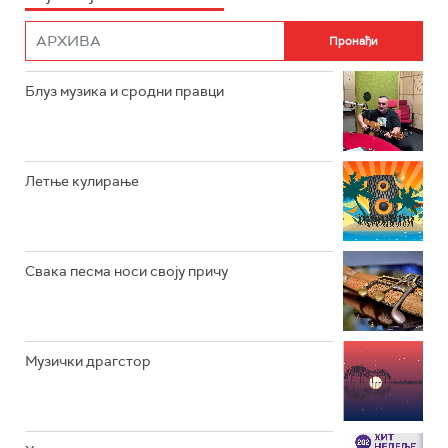
ФИЛМ
РАДИО РОКЕНРОЛЕР
РАДИО ЏУБОКС
Блуз музика и сродни правци
РАДИО ВРТЕШКА
РАДИО ЏЕЗЕР
Летње кулирање
АРХИВ
Свака песма носи своју причу
Музички драгстор