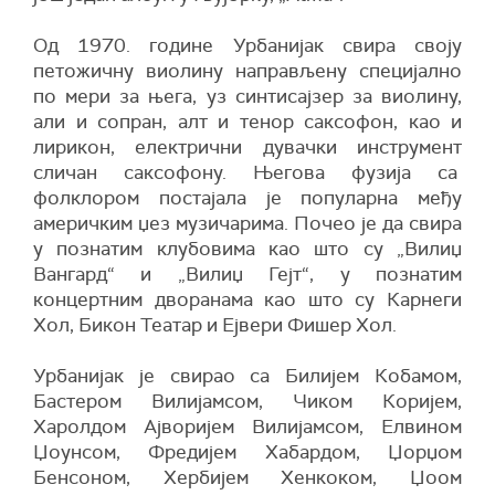
Од 1970. године Урбанијак свира своју
петожичну виолину направљену специјално
по мери за њега, уз синтисајзер за виолину,
али и сопран, алт и тенор саксофон, као и
лирикон, електрични дувачки инструмент
сличан саксофону. Његова фузија са
фолклором постајала је популарна међу
америчким џез музичарима. Почео је да свира
у познатим клубовима као што су „Вилиџ
Вангард“ и „Вилиџ Гејт“, у познатим
концертним дворанама као што су Карнеги
Хол, Бикон Театар и Ејвери Фишер Хол.
Урбанијак је свирао са Билијем Кобамом,
Бастером Вилијамсом, Чиком Коријем,
Харолдом Ајворијем Вилијамсом, Елвином
Џоунсом, Фредијем Хабардом, Џорџом
Бенсоном, Хербијем Хенкоком, Џоом