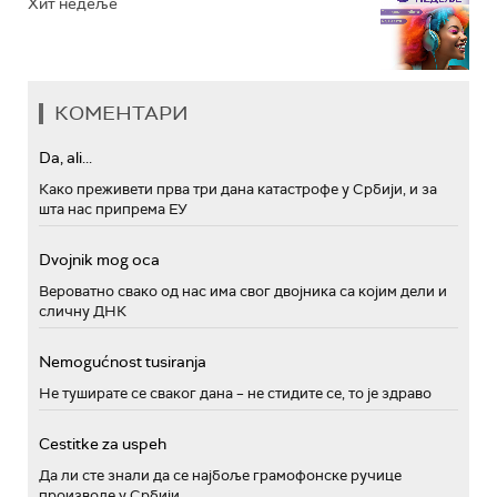
Хит недеље
КОМЕНТАРИ
Da, ali...
Како преживети прва три дана катастрофе у Србији, и за
шта нас припрема ЕУ
Dvojnik mog oca
Вероватно свако од нас има свог двојника са којим дели и
сличну ДНК
Nemogućnost tusiranja
Не туширате се сваког дана – не стидите се, то је здраво
Cestitke za uspeh
Да ли сте знали да се најбоље грамофонске ручице
производе у Србији