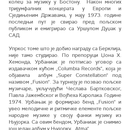
колеџ за музику у Бостону. Након многих
тријумфалних концерата у Европи и
Сједињеним Државама, у мају 1973. године
последњи пут је свирао пред пољском
публиком и емигрирао са Уршулом Дуџак у
САД.
Упркос томе што је добио награду са Берклија,
није тамо студирао. По препоруци Џона Х.
Хемонда, Урбаниак је потписао уговор са
издавачком кућом „Columbia Records“, која је
објавила албум „Super Constellation“ под
називом „Fusion“. За турнеју је позвао пољске
музичаре, укључујући Чеслава Бартковског,
Павла Јажембског и Војћеха Каролака. Године
1974. Урбањак је формирао бенд „Fusion“ и
увео мелодичне и ритмичке елементе пољске
народне музике у своју фанки музику из
Њујорка. Са овим бендом, Урбаниак је снимио
још један албум у Њујорку, „Atma“.