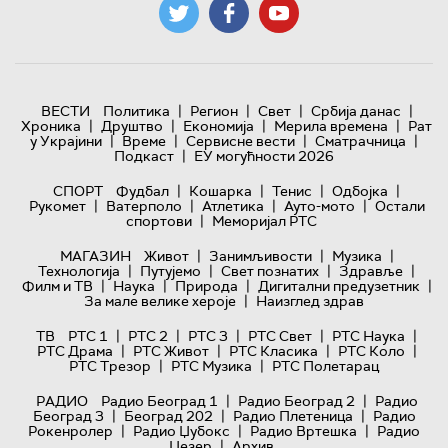
|
|
|
|
ВЕСТИ
Политика
Регион
Свет
Србија данас
|
|
|
|
Хроника
Друштво
Економија
Мерила времена
Рат
|
|
|
|
у Украјини
Време
Сервисне вести
Сматрачница
|
Подкаст
ЕУ могућности 2026
|
|
|
|
СПОРТ
Фудбал
Кошарка
Тенис
Одбојка
|
|
|
|
Рукомет
Ватерполо
Атлетика
Ауто-мото
Остали
|
спортови
Меморијал РТС
|
|
|
МАГАЗИН
Живот
Занимљивости
Музика
|
|
|
|
Технологијa
Путујемо
Свет познатих
Здравље
|
|
|
|
Филм и ТВ
Наука
Природа
Дигитални предузетник
|
За мале велике хероје
Наизглед здрав
|
|
|
|
|
ТВ
РТС 1
РТС 2
РТС 3
РТС Свет
РТС Наука
|
|
|
|
РТС Драма
РТС Живот
РТС Класика
РТС Коло
|
|
РТС Трезор
РТС Музика
РТС Полетарац
|
|
РАДИО
Радио Београд 1
Радио Београд 2
Радио
|
|
|
Београд 3
Београд 202
Радио Плетеница
Радио
|
|
|
Рокенролер
Радио Џубокс
Радио Вртешка
Радио
|
Џезер
Архив