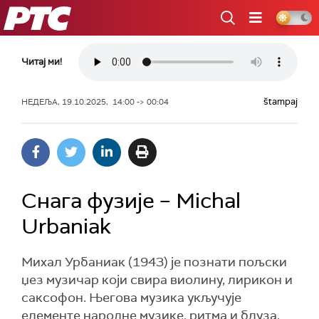
РТС
Читај ми!
štampaj
НЕДЕЉА, 19.10.2025, 14:00 -> 00:04
Снага фузије – Michal
Urbaniak
Михал Урбаниак (1943) је познати пољски
џез музичар који свира виолину, лирикон и
саксофон. Његова музика укључује
елементе народне музике, ритма и блуза,