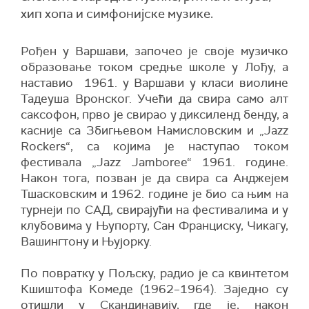
хип хопа и симфонијске музике.
Рођен у Варшави, започео је своје музичко
образовање током средње школе у Лођу, а
наставио 1961. у Варшави у класи виолине
Тадеуша Вронског. Учећи да свира само алт
саксофон, прво је свирао у диксиленд бенду, а
касније са Збигњевом Намисловским и „Jazz
Rockers“, са којима је наступао током
фестивала „Jazz Jamboree“ 1961. године.
Након тога, позван је да свира са Анджејем
Тшасковским и 1962. године је био са њим на
турнеји по САД, свирајући на фестивалима и у
клубовима у Њупорту, Сан Франциску, Чикагу,
Вашингтону и Њујорку.
По повратку у Пољску, радио је са квинтетом
Кшиштофа Комеде (1962–1964). Заједно су
отишли у Скандинавију, где је, након