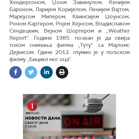
Хендерсоном, Џоом Завинулом, Кенијем
Бароном, Ларијем Коријелом, Ленијем Вајтом,
Маркусом Милером, Квинсијем Џоунсом,
Роном Картером, Ројем Хејнсом, Владиславом
Сендецким, Вејном Шортером и „Weather
Report“. Године 1985. позван је да свира
током снимања филма „Туту“ са Мајломс
Дејвисом. Гдине 2012. глумио је у пољском
филму „Бицикл мог оца“.