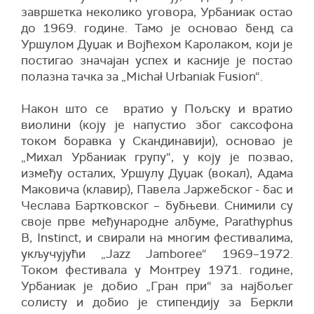
завршетка неколико уговора, Урбаниак остао
до 1969. године. Тамо је основао бенд са
Уршулом Дуџак и Војћехом Каролаком, који је
постигао значајан успех и касније је постао
полазна тачка за „Michał Urbaniak Fusion“.
Након што се вратио у Пољску и вратио
виолини (коју је напустио због саксофона
током боравка у Скандинавији), основао је
„Михал Урбаниак групу“, у коју је позвао,
између осталих, Уршулу Дуџак (вокал), Адама
Маковича (клавир), Павела Јаржебског - бас и
Чеслава Бартковског – бубњеви. Снимили су
своје прве међународне албуме, Parathyphus
B, Instinct, и свирали на многим фестивалима,
укључујући „Jazz Jamboree“ 1969–1972.
Током фестивала у Монтреу 1971. године,
Урбаниак је добио „Гран при“ за најбољег
солисту и добио је стипендију за Беркли