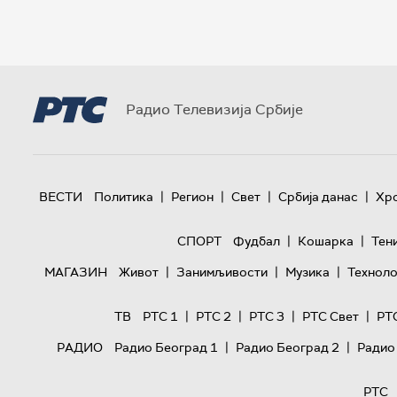
Радио Телевизија Србије
|
|
|
|
ВЕСТИ
Политика
Регион
Свет
Србија данас
Хр
|
|
СПОРТ
Фудбал
Кошарка
Тен
|
|
|
МАГАЗИН
Живот
Занимљивости
Музика
Техноло
|
|
|
|
ТВ
РТС 1
РТС 2
РТС 3
РТС Свет
РТ
|
|
РАДИО
Радио Београд 1
Радио Београд 2
Радио
РТС