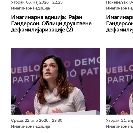
Уторак,
05. мај 2026
, 22:25
Понедељак,
0
Имагинарна едиција
Имагинарна е
Имагинарна едиција: Рајан
Имагинарн
Гандерсон: Облици друштвене
Гандерсон
дефамилијаризације (2)
дефамилиј
Среда,
22. апр 2026
, 23:30
Уторак,
21. а
Имагинарна едиција
Имагинарна е