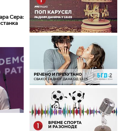
ара Сера:
истанка