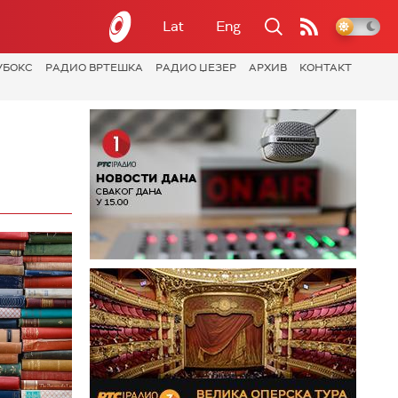
Lat
Eng
УБОКС
РАДИО ВРТЕШКА
РАДИО ЏЕЗЕР
АРХИВ
КОНТАКТ