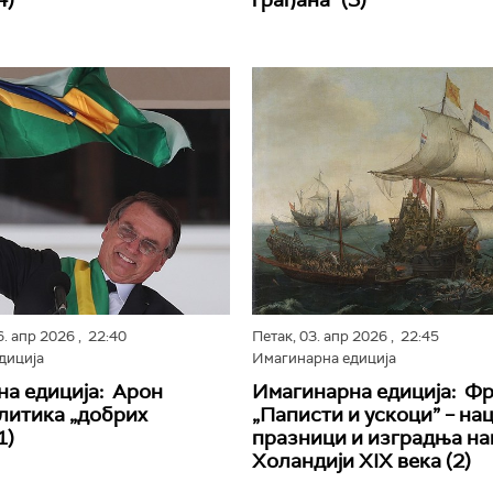
4)
грађана” (3)
6. апр 2026
, 22:40
Петак,
03. апр 2026
, 22:45
диција
Имагинарна едиција
а едиција: Арон
Имагинарна едиција: Фр
литика „добрих
„Паписти и ускоци” – н
1)
празници и изградња нац
Холандији XIX века (2)