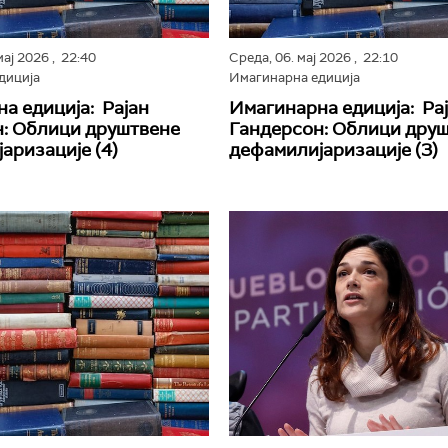
мај 2026
, 22:40
Среда,
06. мај 2026
, 22:10
диција
Имагинарна едиција
а едиција: Рајан
Имагинарна едиција: Ра
: Облици друштвене
Гандерсон: Облици дру
аризације (4)
дефамилијаризације (3)