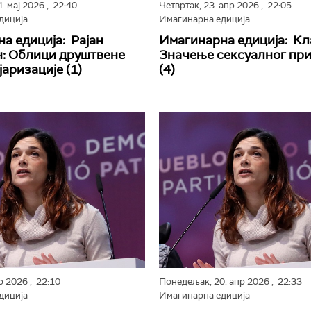
4. мај 2026
, 22:40
Четвртак,
23. апр 2026
, 22:05
диција
Имагинарна едиција
а едиција: Рајан
Имагинарна едиција: Кл
: Облици друштвене
Значење сексуалног пр
аризације (1)
(4)
пр 2026
, 22:10
Понедељак,
20. апр 2026
, 22:33
диција
Имагинарна едиција