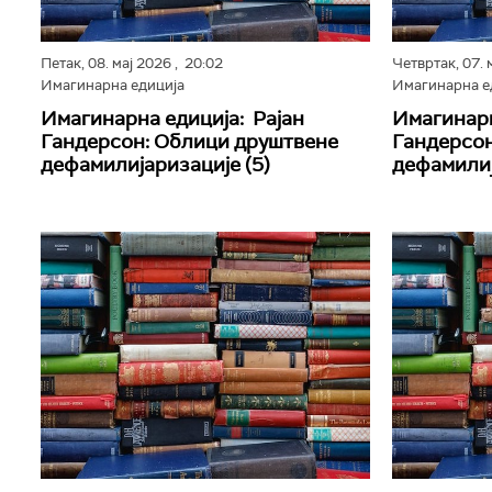
Петак,
08. мај 2026
, 20:02
Четвртак,
07. 
Имагинарна едиција
Имагинарна е
Имагинарна едиција: Рајан
Имагинарн
Гандерсон: Облици друштвене
Гандерсон
дефамилијаризације (5)
дефамилиј