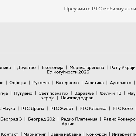
Преузмите РТС мобилну апли
|
|
|
|
оника
Друштво
Економија
Мерила времена
Рат у Украји
ЕУ могућности 2026
|
|
|
|
|
|
ис
Одбојка
Рукомет
Ватерполо
Атлетика
Ауто-мото
|
|
|
|
|
гијa
Путујемо
Свет познатих
Здравље
Филм и ТВ
Нау
|
хероје
Наизглед здрав
|
|
|
|
С Наука
РТС Драма
РТС Живот
РТС Класика
РТС Коло
|
|
|
 Београд 3
Београд 202
Радио Плетеница
Радио Рокенро
Архив
|
|
|
|
Контакт
Маркетинг
Јавне набавке
Конкурси
Интернет п