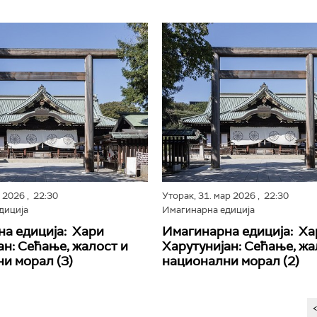
р 2026
, 22:30
Уторак,
31. мар 2026
, 22:30
диција
Имагинарна едиција
а едиција: Хари
Имагинарна едиција: Ха
ан: Сећање, жалост и
Харутунијан: Сећање, жа
и морал (3)
национални морал (2)