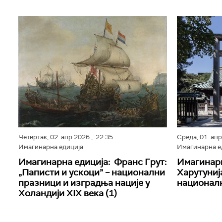
Четвртак,
02. апр 2026
, 22:35
Среда,
01. ап
Имагинарна едиција
Имагинарна е
Имагинарна едиција: Франс Грут:
Имагинарн
„Паписти и ускоци” – национални
Харутуниј
празници и изградња нације у
националн
Холандији XIX века (1)