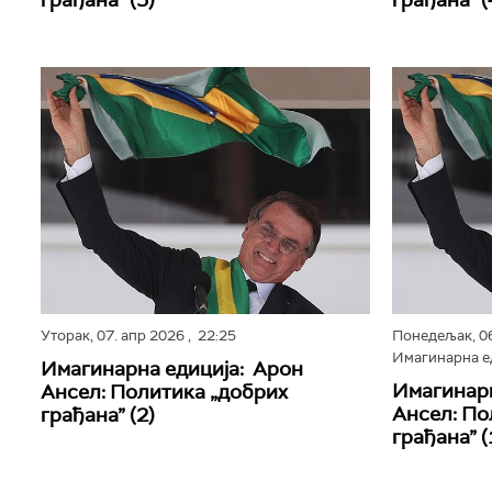
грађана” (5)
грађана” (
Уторак,
07. апр 2026
, 22:25
Понедељак,
0
Имагинарна е
Имагинарна едиција: Арон
Имагинарн
Ансел: Политика „добрих
Ансел: По
грађана” (2)
грађана” (