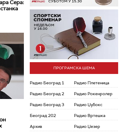
арa Сера:
истанка
ПРОГРАМСКА ШЕМА
Радио Београд 1
Радио Плетеница
Радио Београд 2
Радио Рокенролер
Радио Београд 3
Радио Џубокс
Београд 202
Радио Вртешка
рон
х
Архив
Радио Џезер