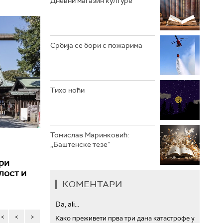
Дневни магазин културе
АРХИВ
Србија се бори с пожарима
Тихо ноћи
Томислав Маринковић:
,,Баштенске тезе”
ри
лост и
КОМЕНТАРИ
Da, ali...
<<
<
>
Како преживети прва три дана катастрофе у