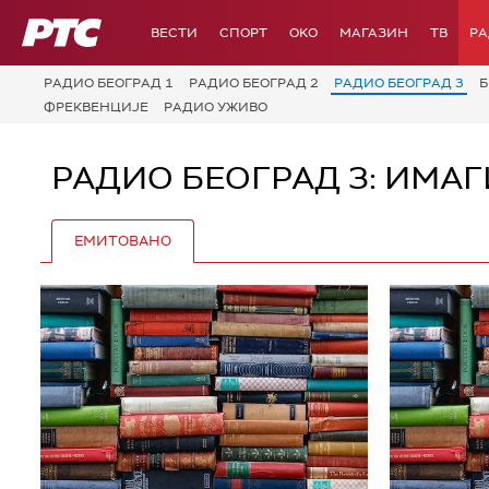
РТС
ВЕСТИ
СПОРТ
OKO
МАГАЗИН
ТВ
Р
РАДИО БЕОГРАД 1
РАДИО БЕОГРАД 2
РАДИО БЕОГРАД 3
Б
ФРЕКВЕНЦИЈЕ
РАДИО УЖИВО
РАДИО БЕОГРАД 3: ИМА
ЕМИТОВАНО