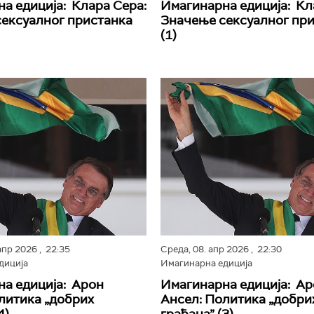
а едиција: Клара Сера:
Имагинарна едиција: Кл
ексуалног пристанка
Значење сексуалног пр
(1)
 апр 2026
, 22:35
Среда,
08. апр 2026
, 22:30
диција
Имагинарна едиција
а едиција: Арон
Имагинарна едиција: А
литика „добрих
Ансел: Политика „добри