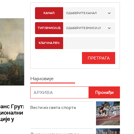
КАНАЛ:
ОДАБЕРИТЕ КАНАЛ
РАДИО БЕОГРАД 1
ТИП ЕМИСИЈЕ:
ОДАБЕРИТЕ ЕМИСИЈУ
РАДИО БЕОГРАД 2
СПОРТ
КЉУЧНА РЕЧ:
РАДИО БЕОГРАД 3
СЕРИЈА
БЕОГРАД 202
ИНФО
Најновије
РАДИО ПЛЕТЕНИЦА
ФИЛМ
РАДИО РОКЕНРОЛЕР
РАДИО ЏУБОКС
анс Грут:
Вести из света спорта
ационални
РАДИО ВРТЕШКА
ије у
РАДИО ЏЕЗЕР