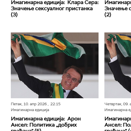
Имагинарна едиција: Клара Сера:
Имагинарн
Значење сексуалног пристанка
Значење с
(3)
(2)
Петак,
10. апр 2026
, 22:15
Четвртак,
09.
Имагинарна едиција
Имагинарна е
Имагинарна едиција: Арон
Имагинарн
Ансел: Политика „добрих
Ансел: По