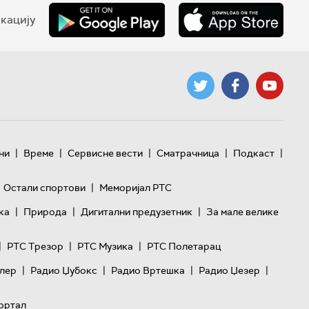
кацију
|
|
|
|
|
ни
Време
Сервисне вести
Сматрачница
Подкаст
|
Остали спортови
Меморијал РТС
|
|
|
ка
Природа
Дигитални предузетник
За мале велике
|
|
|
РТС Трезор
РТС Музика
РТС Полетарац
|
|
|
|
лер
Радио Џубокс
Радио Вртешка
Радио Џезер
ортал