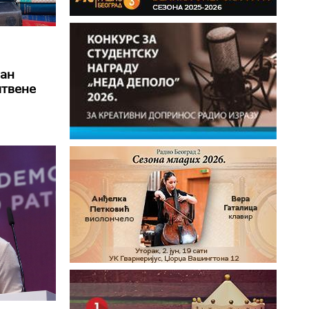
јан
штвене