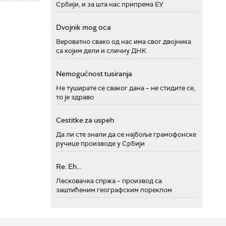
Србији, и за шта нас припрема ЕУ
Dvojnik mog oca
Вероватно свако од нас има свог двојника
са којим дели и сличну ДНК
Nemogućnost tusiranja
Не туширате се сваког дана – не стидите се,
то је здраво
Cestitke za uspeh
Да ли сте знали да се најбоље грамофонске
ручице производе у Србији
Re: Eh...
Лесковачка спржа – производ са
заштићеним географским пореклом