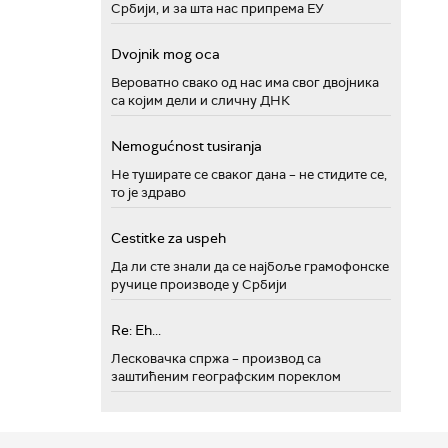
Србији, и за шта нас припрема ЕУ
Dvojnik mog oca
Вероватно свако од нас има свог двојника
са којим дели и сличну ДНК
Nemogućnost tusiranja
Не туширате се сваког дана – не стидите се,
то је здраво
Cestitke za uspeh
Да ли сте знали да се најбоље грамофонске
ручице производе у Србији
Re: Eh...
Лесковачка спржа – производ са
заштићеним географским пореклом