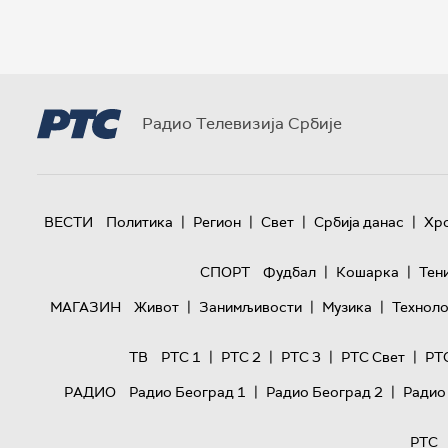
Радио Телевизија Србије
|
|
|
|
ВЕСТИ
Политика
Регион
Свет
Србија данас
Хр
|
|
СПОРТ
Фудбал
Кошарка
Тен
|
|
|
МАГАЗИН
Живот
Занимљивости
Музика
Техноло
|
|
|
|
ТВ
РТС 1
РТС 2
РТС 3
РТС Свет
РТ
|
|
РАДИО
Радио Београд 1
Радио Београд 2
Радио
РТС