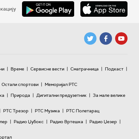
кацију
|
|
|
|
|
ни
Време
Сервисне вести
Сматрачница
Подкаст
|
Остали спортови
Меморијал РТС
|
|
|
ка
Природа
Дигитални предузетник
За мале велике
|
|
|
РТС Трезор
РТС Музика
РТС Полетарац
|
|
|
|
лер
Радио Џубокс
Радио Вртешка
Радио Џезер
ортал