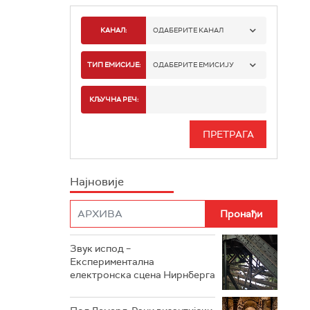
КАНАЛ:
ОДАБЕРИТЕ КАНАЛ
РАДИО БЕОГРАД 1
ТИП ЕМИСИЈЕ:
ОДАБЕРИТЕ ЕМИСИЈУ
РАДИО БЕОГРАД 2
СПОРТ
КЉУЧНА РЕЧ:
РАДИО БЕОГРАД 3
СЕРИЈА
БЕОГРАД 202
ИНФО
Најновије
РАДИО ПЛЕТЕНИЦА
ФИЛМ
РАДИО РОКЕНРОЛЕР
РАДИО ЏУБОКС
Звук испод –
Експериментална
РАДИО ВРТЕШКА
електронска сцена Нирнберга
РАДИО ЏЕЗЕР