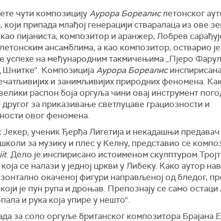
ћете чути композицију
Аурора Бореалис
летонског аут
 који припада млађој генерацији стваралаца из ове з
као пијаниста, композитор и аранжер, Лобрев сарађуј
летонским ансамблима, а као композитор, остварио је
е успехе на међународним такмичењима „Пјеро Фарул
 Шнитке“. Композиција
Аурора Бореалис
инспирисана 
печатљивијих и занимљивијих природних феномена. Ка
велики распон боја оргуља чини овај инструмент пого
 другог за приказивање светлуцаве грациозности и
ности овог феномена.
 Јекер, ученик Ђерђа Лигетија и некадашњи предавач
школи за музику и плес у Келну, представио се компо
it
. Дело је инспирисано истоименом скулптуром Трој
која се налази у једној цркви у Либеку. Како аутор на
изонтално окаченој фигури направљеној од бледог, п
 који је пун рупа и дроњав. Препознају се само остаци
опала и рука која упире у нешто“.
ада за соло оргуље британског композитора Брајана Е