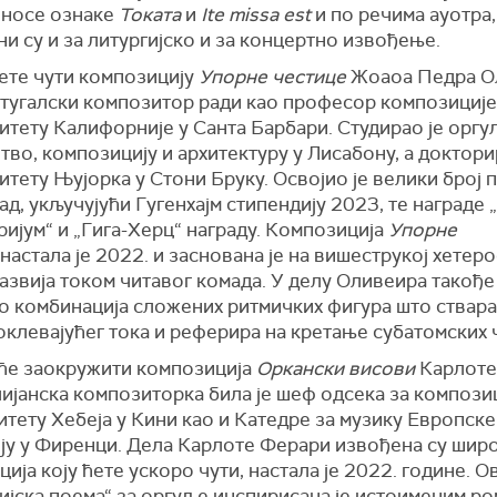
 носе ознаке
Токата
и
Ite missa est
и по речима ауотра,
и су и за литургијско и за концертно извођење.
ете чути композицију
Упорне честице
Жоаоа Педра О
ртугалски композитор ради као професор композиције
итету Калифорнијe у Санта Барбари. Студирао је орг
во, композицију и архитектуру у Лисабону, а докторир
тету Њујорка у Стони Бруку. Освојио је велики број
рад, укључујући Гугенхајм стипендију 2023, те награде
ијум“ и „Гига-Херц“ награду. Композиција
Упорне
настала је 2022. и заснована је на вишеструкој хетер
развија током читавог комада. У делу Оливеира такође
о комбинација сложених ритмичких фигура што ствара
клевајућег тока и реферира на кретање субатомских 
 ће заокружити композиција
Оркански висови
Карлоте
ијанска композиторка била је шеф одсека за композиц
тету Хебеја у Кини као и Катедре за музику Европске
ју у Фиренци. Дела Карлоте Ферари извођена су широ
ија коју ћете ускоро чути, настала је 2022. године. О
ијска поема“ за оргуље инспирисана је истоименим р