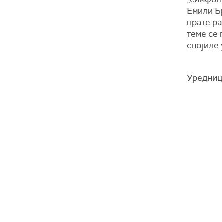
Емили Бр
прате р
теме се 
спојиле 
Уредниц