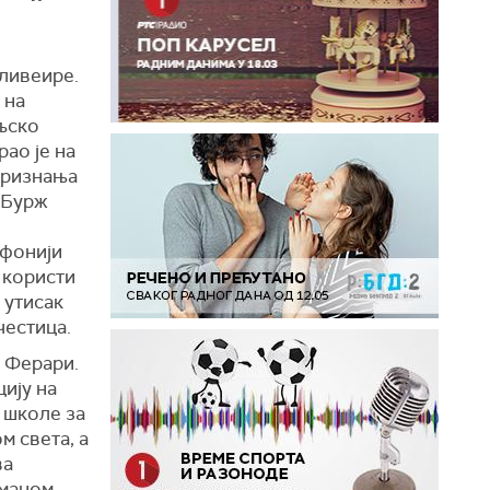
ливеире.
 на
уљско
ао је на
 признања
 „Бурж
офонији
 користи
 утисак
честица.
 Ферари.
ију на
 школе за
м света, а
ва
оманом