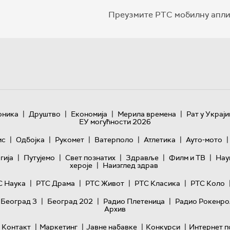
Преузмите РТС мобилну апли
|
|
|
|
оника
Друштво
Економија
Мерила времена
Рат у Украји
ЕУ могућности 2026
|
|
|
|
|
|
ис
Одбојка
Рукомет
Ватерполо
Атлетика
Ауто-мото
|
|
|
|
|
гијa
Путујемо
Свет познатих
Здравље
Филм и ТВ
Нау
|
хероје
Наизглед здрав
|
|
|
|
С Наука
РТС Драма
РТС Живот
РТС Класика
РТС Коло
|
|
|
 Београд 3
Београд 202
Радио Плетеница
Радио Рокенро
Архив
|
|
|
|
Контакт
Маркетинг
Јавне набавке
Конкурси
Интернет п