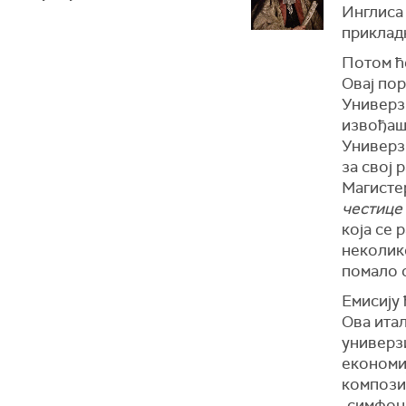
Инглиса
прикладн
Потом ћ
Овај по
Универз
извођашт
Универзи
за свој 
Магистер
честице
која се 
неколик
помало о
Емисију
Ова итал
универзи
економи
композиц
„симфон