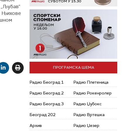
и „Љубав“
. Њихове
ршном
ПРОГРАМСКА ШЕМА
Радио Београд 1
Радио Плетеница
Радио Београд 2
Радио Рокенролер
Радио Београд 3
Радио Џубокс
Београд 202
Радио Вртешка
Архив
Радио Џезер