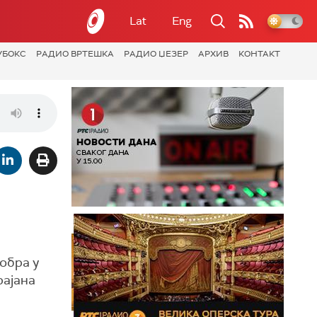
Lat
Eng
УБОКС
РАДИО ВРТЕШКА
РАДИО ЏЕЗЕР
АРХИВ
КОНТАКТ
обра у
рајана