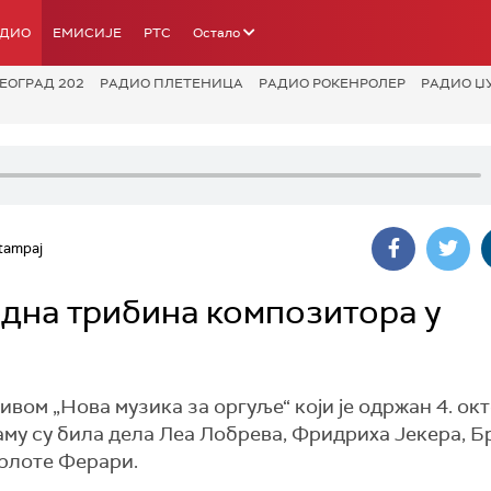
АДИО
ЕМИСИЈЕ
РТС
Остало
ЕОГРАД 202
РАДИО ПЛЕТЕНИЦА
РАДИО РОКЕНРОЛЕР
РАДИО Џ
tampaj
одна трибина композитора у
вом „Нова музика за оргуље“ који је одржан 4. окт
аму су била дела Леа Лобрева, Фридриха Јекера, Б
рлоте Ферари.