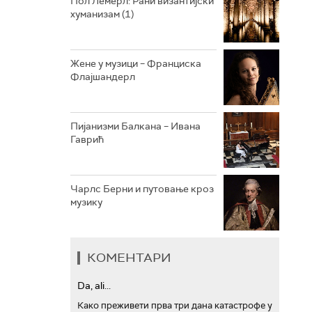
Пол Лемерл: Рани византијски
хуманизам (1)
АРХИВ
Жене у музици – Франциска
Флајшандерл
Пијанизми Балкана – Ивана
Гаврић
Чарлс Берни и путовање кроз
музику
КОМЕНТАРИ
Da, ali...
Како преживети прва три дана катастрофе у