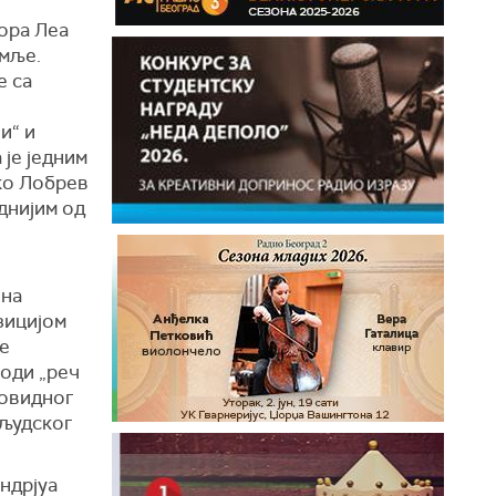
ора Леа
емље.
е са
и“ и
је једним
ко Лобрев
днијим од
 на
зицијом
те
води „реч
ровидног
 људског
ндрјуа