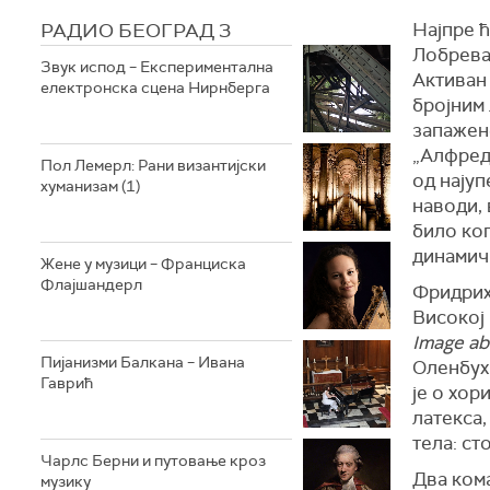
РАДИО БЕОГРАД 3
Најпре 
Лобрева,
Звук испод – Експериментална
Активан 
електронска сцена Нирнберга
бројним 
запажен
„Алфред
Пол Лемерл: Рани византијски
од нају
хуманизам (1)
наводи, 
било ког
динамич
Жене у музици – Франциска
Флајшандерл
Фридрих
Високој 
Image abi
Пијанизми Балкана – Ивана
Оленбух 
Гаврић
је о хор
латекса,
тела: ст
Чарлс Берни и путовање кроз
Два ком
музику