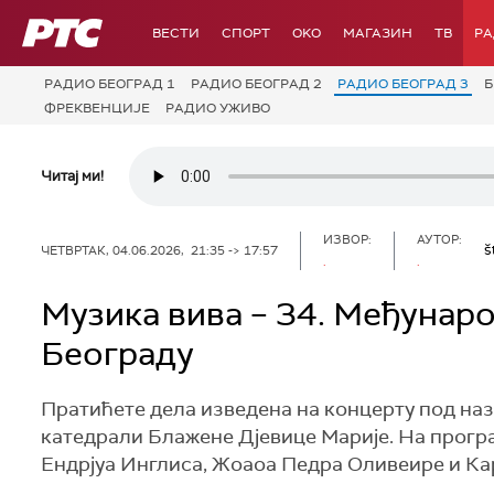
РТС
ВЕСТИ
СПОРТ
OKO
МАГАЗИН
ТВ
Р
РАДИО БЕОГРАД 1
РАДИО БЕОГРАД 2
РАДИО БЕОГРАД 3
Б
ФРЕКВЕНЦИЈЕ
РАДИО УЖИВО
Читај ми!
ИЗВОР:
АУТОР:
š
ЧЕТВРТАК, 04.06.2026, 21:35 -> 17:57
.
.
Музика вива – 34. Међунар
Београду
Пратићете дела изведена на концерту под нази
катедрали Блажене Д‌јевице Марије. На прогр
Ендрјуа Инглиса, Жоаоа Педра Оливеире и Ка