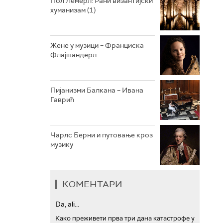
Пол Лемерл: Рани византијски
хуманизам (1)
АРХИВ
Жене у музици – Франциска
Флајшандерл
Пијанизми Балкана – Ивана
Гаврић
Чарлс Берни и путовање кроз
музику
КОМЕНТАРИ
Da, ali...
Како преживети прва три дана катастрофе у