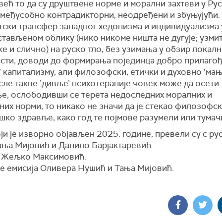
већ то да су друштвене норме и морални захтеви у Рус
 међусобно контрадикторни, неодређени и збуњујући.
тски трансфер западног хедонизма и индивидуализма 
тављеном облику (нико никоме ништа не дугује; узми
ке и слично) на руско тло, без узимања у обзир локалн
сти, доводи до формирања појединца добро прилаго
 капитализму, али филозофски, етички и духовно ’мањ
ле такве ’дивље’ психотерапије човек може да осети
е, ослободивши се терета недоследних моралних и
их норми, то никако не значи да је стекао филозофс
ко здравље, како год те појмове разумели или тумач
оји је изворно објављен 2025. године, превели су с ру
ања Мијовић и Данило Барјактаревић.
е Жељко Максимовић.
е емисија Оливера Нушић и Тања Мијовић.