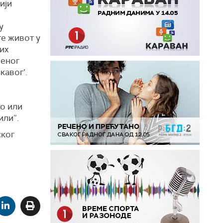
ији
у
те живот у
их
ђеног
кавог’.
ко или
или”.
ског