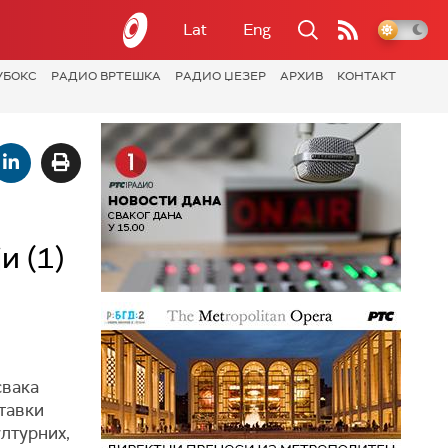
Lat
Eng
УБОКС
РАДИО ВРТЕШКА
РАДИО ЏЕЗЕР
АРХИВ
КОНТАКТ
и (1)
свака
тавки
ултурних,