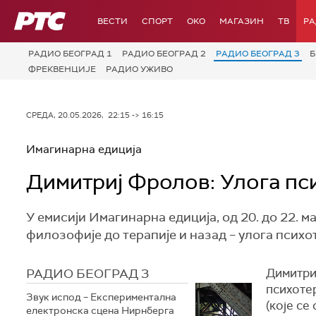
РТС
ВЕСТИ
СПОРТ
OKO
МАГАЗИН
ТВ
Р
РАДИО БЕОГРАД 1
РАДИО БЕОГРАД 2
РАДИО БЕОГРАД 3
Б
ФРЕКВЕНЦИЈЕ
РАДИО УЖИВО
СРЕДА, 20.05.2026, 22:15 -> 16:15
Имагинарна едиција
Димитриј Фролов: Улога псих
У емисији Имагинарна едиција, од 20. до 22. 
филозофије до терапије и назад – улога психот
РАДИО БЕОГРАД 3
Димитриј
психоте
Звук испод – Експериментална
(које се
електронска сцена Нирнберга