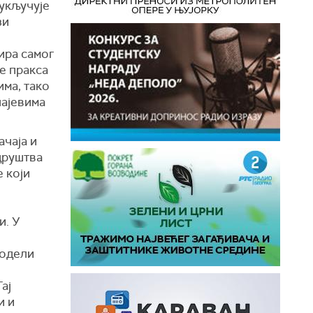
 укључује
зи
ира самог
је пракса
ма, тако
чајевима
ачаја и
 друштва
 који
и. У
модели
ај
и и