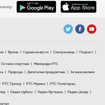
кацију
|
|
|
|
|
ни
Време
Сервисне вести
Сматрачница
Подкаст
|
Остали спортови
Меморијал РТС
|
|
|
ка
Природа
Дигитални предузетник
За мале велике
|
|
|
РТС Трезор
РТС Музика
РТС Полетарац
|
|
|
|
лер
Радио Џубокс
Радио Вртешка
Радио Џезер
ортал