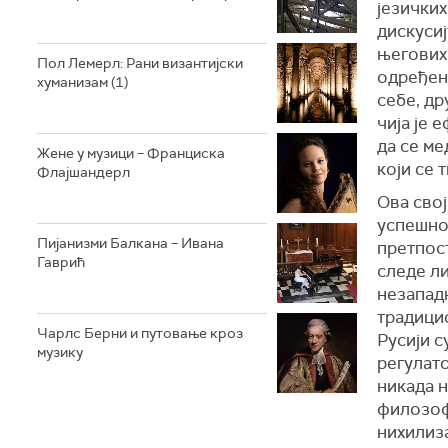
језичких
дискусиј
његових 
Пол Лемерл: Рани византијски
одређени
хуманизам (1)
себе, др
чија је
да се ме
Жене у музици – Франциска
који се 
Флајшандерл
Ова свој
успешнос
Пијанизми Балкана – Ивана
претпост
Гаврић
следе ли
незапад
традици
Чарлс Берни и путовање кроз
Русији 
музику
регулат
никада н
филозофс
нихилиз