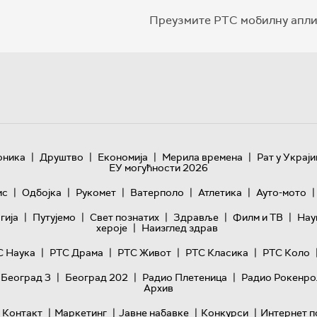
Преузмите РТС мобилну апли
|
|
|
|
оника
Друштво
Економија
Мерила времена
Рат у Украји
ЕУ могућности 2026
|
|
|
|
|
|
ис
Одбојка
Рукомет
Ватерполо
Атлетика
Ауто-мото
|
|
|
|
|
гијa
Путујемо
Свет познатих
Здравље
Филм и ТВ
Нау
|
хероје
Наизглед здрав
|
|
|
|
С Наука
РТС Драма
РТС Живот
РТС Класика
РТС Коло
|
|
|
 Београд 3
Београд 202
Радио Плетеница
Радио Рокенро
Архив
|
|
|
|
Контакт
Маркетинг
Јавне набавке
Конкурси
Интернет п