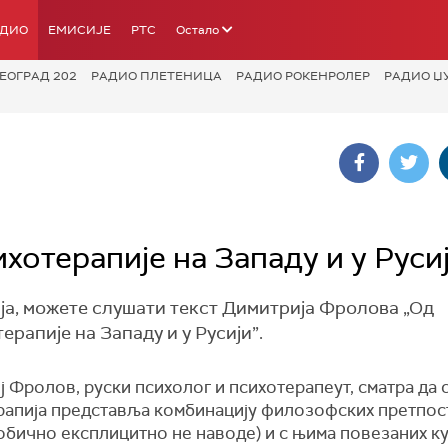
АДИО
ЕМИСИЈЕ
РТС
Остало
ЕОГРАД 202
РАДИО ПЛЕТЕНИЦА
РАДИО РОКЕНРОЛЕР
РАДИО Џ
отерапије на Западу и у Русиј
маја, можете слушати текст Димитрија Фролова „Од
ерапије на Западу и у Русији”.
 Фролов, руски психолог и психотерапеут, сматра да 
рaпија представља комбинацију филозофских претпос
 обично експлицитно не наводе) и с њима повезаних к