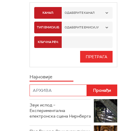
КАНАЛ:
ОДАБЕРИТЕ КАНАЛ
РАДИО БЕОГРАД 1
ТИП ЕМИСИЈЕ:
ОДАБЕРИТЕ ЕМИСИЈУ
РАДИО БЕОГРАД 2
СПОРТ
КЉУЧНА РЕЧ:
РАДИО БЕОГРАД 3
СЕРИЈА
БЕОГРАД 202
ИНФО
Најновије
РАДИО ПЛЕТЕНИЦА
ФИЛМ
РАДИО РОКЕНРОЛЕР
РАДИО ЏУБОКС
Звук испод –
Експериментална
РАДИО ВРТЕШКА
електронска сцена Нирнберга
РАДИО ЏЕЗЕР