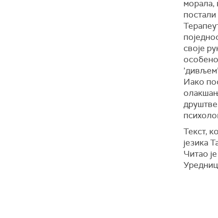
морала, 
постали
Терапеу
поједнос
своје ру
особено
’дивљем’
Иако пос
олакшањ
друштвен
психолош
Текст, к
језика Т
Читао ј
Уредниц