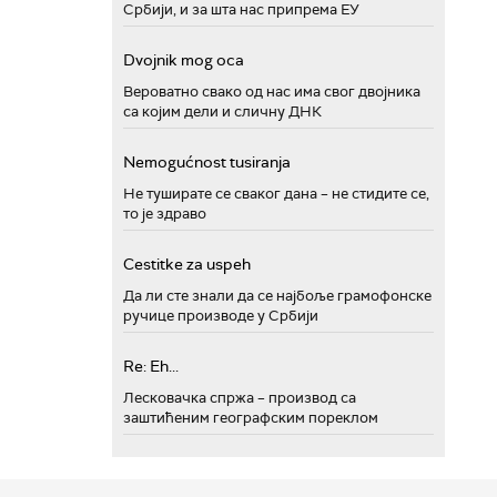
Србији, и за шта нас припрема ЕУ
Dvojnik mog oca
Вероватно свако од нас има свог двојника
са којим дели и сличну ДНК
Nemogućnost tusiranja
Не туширате се сваког дана – не стидите се,
то је здраво
Cestitke za uspeh
Да ли сте знали да се најбоље грамофонске
ручице производе у Србији
Re: Eh...
Лесковачка спржа – производ са
заштићеним географским пореклом