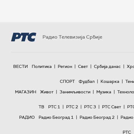
Радио Телевизија Србије
|
|
|
|
ВЕСТИ
Политика
Регион
Свет
Србија данас
Хр
|
|
СПОРТ
Фудбал
Кошарка
Тен
|
|
|
МАГАЗИН
Живот
Занимљивости
Музика
Техноло
|
|
|
|
ТВ
РТС 1
РТС 2
РТС 3
РТС Свет
РТ
|
|
РАДИО
Радио Београд 1
Радио Београд 2
Радио
РТС