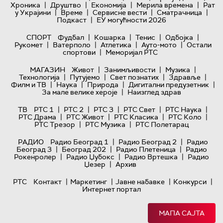
|
|
|
|
Хроника
Друштво
Економија
Мерила времена
Рат
|
|
|
|
у Украјини
Време
Сервисне вести
Сматрачница
|
Подкаст
ЕУ могућности 2026
|
|
|
|
СПОРТ
Фудбал
Кошарка
Тенис
Одбојка
|
|
|
|
Рукомет
Ватерполо
Атлетика
Ауто-мото
Остали
|
спортови
Меморијал РТС
|
|
|
МАГАЗИН
Живот
Занимљивости
Музика
|
|
|
|
Технологијa
Путујемо
Свет познатих
Здравље
|
|
|
|
Филм и ТВ
Наука
Природа
Дигитални предузетник
|
За мале велике хероје
Наизглед здрав
|
|
|
|
|
ТВ
РТС 1
РТС 2
РТС 3
РТС Свет
РТС Наука
|
|
|
|
РТС Драма
РТС Живот
РТС Класика
РТС Коло
|
|
РТС Трезор
РТС Музика
РТС Полетарац
|
|
РАДИО
Радио Београд 1
Радио Београд 2
Радио
|
|
|
Београд 3
Београд 202
Радио Плетеница
Радио
|
|
|
Рокенролер
Радио Џубокс
Радио Вртешка
Радио
|
Џезер
Архив
|
|
|
|
РТС
Контакт
Маркетинг
Јавне набавке
Конкурси
Интернет портал
МАПА САЈТА