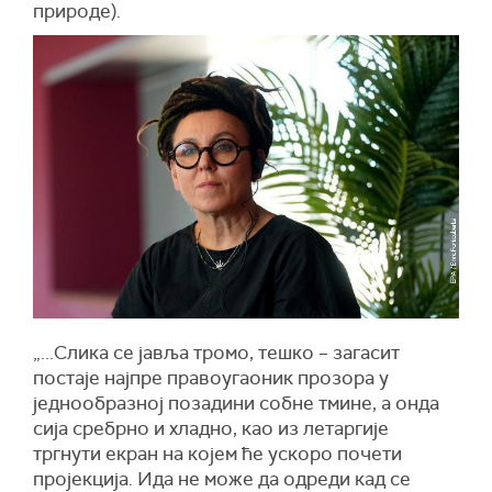
природе).
„...Слика се јавља тромо, тешко – загасит
постаје најпре правоугаоник прозора у
једнообразној позадини собне тмине, а онда
сија сребрно и хладно, као из летаргије
тргнути екран на којем ће ускоро почети
пројекција. Ида не може да одреди кад се