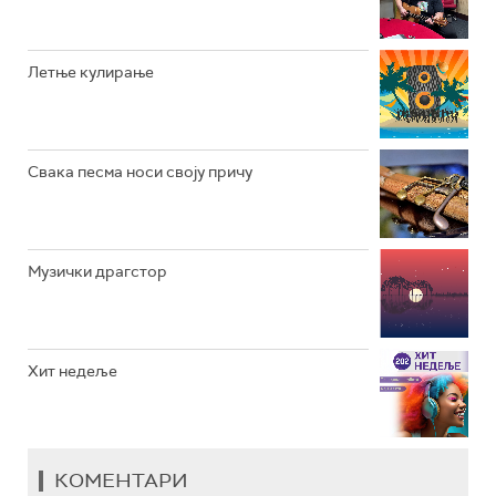
РАДИО ВРТЕШКА
РАДИО ЏЕЗЕР
Летње кулирање
АРХИВ
Свака песма носи своју причу
Музички драгстор
Хит недеље
КОМЕНТАРИ