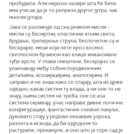
пробудила. Али нејасно назире шта ће бити,
има утисак да је то реприза другог јутра, чак
многих јутара.
Јава се разликује од сна јачином мисли –
мисли су бесмртни, еластични атоми света,
брујање, треперење струна, беспочетне су и
бескрајне, меци који лете кроз космос
светлосном брзином као клице инванзивне
туђе врсте. У глави смештене, бескрајно се
уланчавају међу собом појединачним
детаљима, асоцијацијама, аналогијама. И
заправо и не знаш како се спајају, шта их држи
заједно, какав систем ту влада, а ни оне то не
знају, њима систем не треба, оне се иза
система скривају, учас направе дивне логичне
конфигурације, фантастичне снежне пахуље,
духовито стају у редове некаквих узрока,
разлога и исхода, да би одједном то
растуриле, прекинуле, и оно што је горе сад је