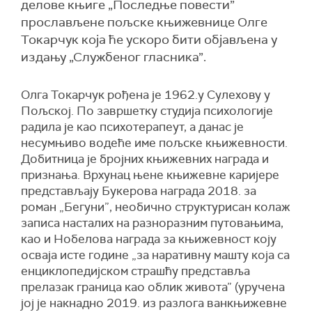
делове књиге „Последње повести”
прослављене пољске књижевнице Олге
Токарчук која ће ускоро бити објављена у
издању „Службеног гласника”.
Олга Токарчук рођена је 1962.у Сулехову у
Пољској. По завршетку студија психологије
радила је као психотерапеут, а данас је
несумњиво водеће име пољске књижевности.
Добитница је бројних књижевних награда и
признања. Врхунац њене књижевне каријере
представљају Букерова награда 2018. за
роман „Бегуни”, необично структурисан колаж
записа насталих на разноразним путовањима,
као и Нобелова награда за књижевност коју
осваја исте године „за наративну машту која са
енциклопедијском страшћу представља
прелазак граница као облик живота” (уручена
јој је накнадно 2019. из разлога ванкњижевне