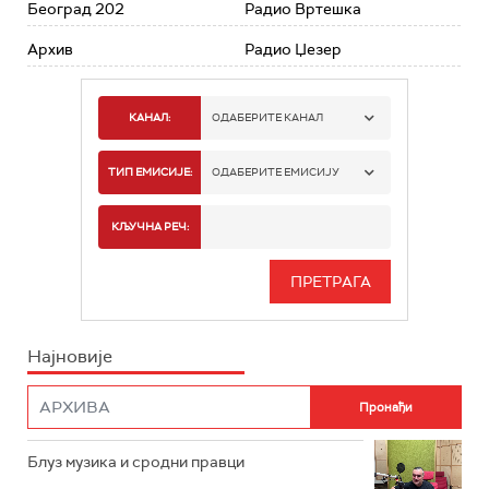
Београд 202
Радио Вртешка
Архив
Радио Џезер
КАНАЛ:
ОДАБЕРИТЕ КАНАЛ
РАДИО БЕОГРАД 1
ТИП ЕМИСИЈЕ:
ОДАБЕРИТЕ ЕМИСИЈУ
РАДИО БЕОГРАД 2
СПОРТ
КЉУЧНА РЕЧ:
РАДИО БЕОГРАД 3
СЕРИЈА
БЕОГРАД 202
ИНФО
Најновије
РАДИО ПЛЕТЕНИЦА
ФИЛМ
РАДИО РОКЕНРОЛЕР
РАДИО ЏУБОКС
Блуз музика и сродни правци