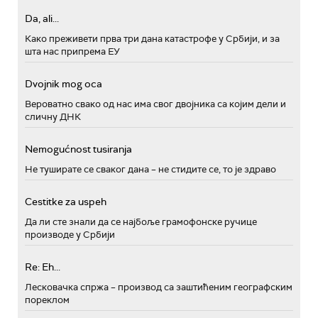
Da, ali...
Како преживети прва три дана катастрофе у Србији, и за
шта нас припрема ЕУ
Dvojnik mog oca
Вероватно свако од нас има свог двојника са којим дели и
сличну ДНК
Nemogućnost tusiranja
Не туширате се сваког дана – не стидите се, то је здраво
Cestitke za uspeh
Да ли сте знали да се најбоље грамофонске ручице
производе у Србији
Re: Eh...
Лесковачка спржа – производ са заштићеним географским
пореклом