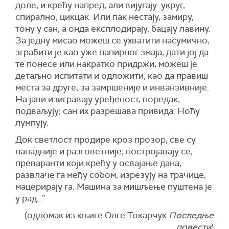
доле, и крећу напред, али вијугају: укруг,
спирално, цикцак. Или пак нестају, замиру,
тону у сан, а онда експлодирају, бацају лавину.
За једну мисао можеш се ухватити насумично,
зграбити је као уже папирног змаја, дати јој да
те понесе или накратко придржи, можеш је
детаљно испитати и одложити, као да правиш
места за друге, за замршеније и инванзивније.
На јави изигравају уређеност, поредак,
подваљују; сан их разрешава привида. Ноћу
лумпују.
Док светлост продире кроз прозор, све су
нападније и разговетније, постројавају се,
преваранти који крећу у освајање дана,
развлаче га међу собом, изрезују на трачице,
мацерирају га. Машина за мишљење пуштена је
у рад…”
(одломак из књиге Олге Токарчук
Последње
повести
)