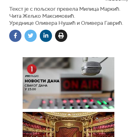
Текст је с пољског превела Милица Маркић.
Чита Жељко Максимовић.
Уреднице Оливера Нушић и Оливера Гаврић.