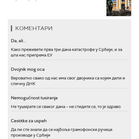
КОМЕНТАРИ
Da, ali...
Како преживети прва три дана катастрофе у Србији, и за
шта нас припрема ЕУ
Dvojnik mog oca
Вероватно свако од нас има свог двојника са којим дели и
сличну ДНК
Nemogućnost tusiranja
Не туширате се сваког дана – не стидите се, то је здраво
Cestitke za uspeh
Да ли сте знали да се најбоље грамофонске ручице
производе у Србији