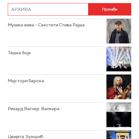
РАДИО РОКЕНРОЛЕР
РАДИО ЏУБОКС
Музика вива – Секстети Стива Рајша
РАДИО ВРТЕШКА
РАДИО ЏЕЗЕР
Тешке боје
АРХИВ
Мајстори барока
Рихард Вагнер: Валкира
Цвијета Зузорић