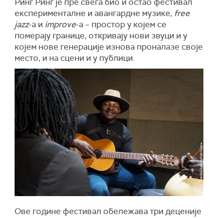
Ринг Ринг је пре свега био и остао фестивал
експерименталне и авангардне музике,
free
jazz
-a и
improve
-a – простор у коjeм се
померају границе, откривају нови звуци и у
коjeм нове генерације изнова проналазе своје
место, и на сцени и у публици.
Ове године фестивал обележава три деценије