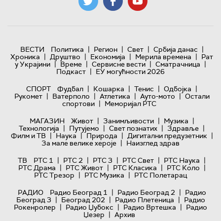
|
|
|
|
ВЕСТИ
Политика
Регион
Свет
Србија данас
|
|
|
|
Хроника
Друштво
Економија
Мерила времена
Рат
|
|
|
|
у Украјини
Време
Сервисне вести
Сматрачница
|
Подкаст
ЕУ могућности 2026
|
|
|
|
СПОРТ
Фудбал
Кошарка
Тенис
Одбојка
|
|
|
|
Рукомет
Ватерполо
Атлетика
Ауто-мото
Остали
|
спортови
Меморијал РТС
|
|
|
МАГАЗИН
Живот
Занимљивости
Музика
|
|
|
|
Технологијa
Путујемо
Свет познатих
Здравље
|
|
|
|
Филм и ТВ
Наука
Природа
Дигитални предузетник
|
За мале велике хероје
Наизглед здрав
|
|
|
|
|
ТВ
РТС 1
РТС 2
РТС 3
РТС Свет
РТС Наука
|
|
|
|
РТС Драма
РТС Живот
РТС Класика
РТС Коло
|
|
РТС Трезор
РТС Музика
РТС Полетарац
|
|
РАДИО
Радио Београд 1
Радио Београд 2
Радио
|
|
|
Београд 3
Београд 202
Радио Плетеница
Радио
|
|
|
Рокенролер
Радио Џубокс
Радио Вртешка
Радио
|
Џезер
Архив