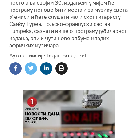
постојања својим 30. издањем, у чијем ће
програму поново бити места и за музику света.
У емисији ћете слушати малијског гитаристу
Самбу Туреа, пољско-француски састав
Lumpeks, сазнати више о програму јубиларног
издања, али и чути нове албуме младих
афричких музичара.
Аутор емисије Бојан Ђорђевић