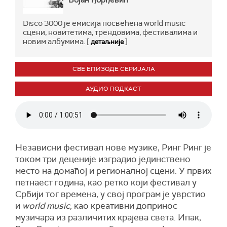
Бојан Ђорђевић
Disco 3000 је емисија посвећена world music
сцени, новитетима, трендовима, фестивалима и
новим албумима. [
]
детаљније
СВЕ ЕПИЗОДЕ СЕРИЈАЛА
АУДИО ПОДКАСТ
Независни фестивал нове музике, Ринг Ринг је
током три деценије изградио јединствено
место на домаћој и регионалној сцени. У првих
петнаест година, као ретко који фестивал у
Србији тог времена, у свој програм је уврстио
и
world music
, као креативни допринос
музичара из различитих крајева света. Ипак,