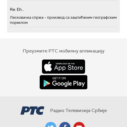
Re: Eh...
Лесковачка спржа – производ са заштићеним географским
пореклом
Преузмите РТС мобилну апликацију
Радио Телевизија Србије