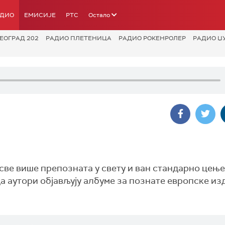
АДИО
ЕМИСИЈЕ
РТС
Остало
ЕОГРАД 202
РАДИО ПЛЕТЕНИЦА
РАДИО РОКЕНРОЛЕР
РАДИО Џ
 све више препозната у свету и ван стандарно цењ
а аутори објављују албуме за познате европске из