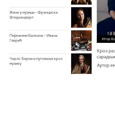
Жене у музици – Франциска
Флајшандерл
Пијанизми Балкана – Ивана
Игор Бо
Гаврић
Кроз ра
сарадњи
Чарлс Берни и путовање кроз
музику
Аутор е