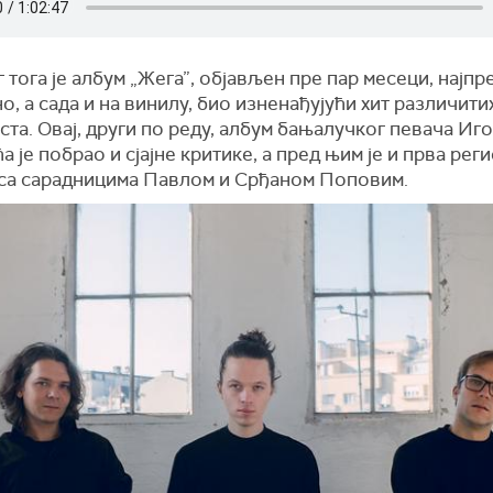
 тога је албум „Жега”, објављен пре пар месеци, најпр
о, а сада и на винилу, био изненађујући хит различити
ста. Овај, други по реду, албум бањалучког певача Иг
 је побрао и сјајне критике, а пред њим је и прва рег
, са сарадницима Павлом и Срђаном Поповим.