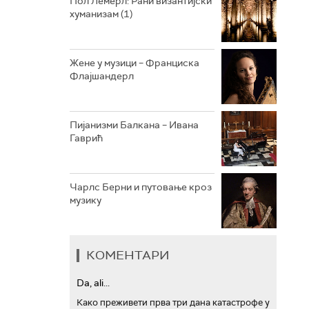
Пол Лемерл: Рани византијски
хуманизам (1)
АРХИВ
Жене у музици – Франциска
Флајшандерл
Пијанизми Балкана – Ивана
Гаврић
Чарлс Берни и путовање кроз
музику
КОМЕНТАРИ
Da, ali...
Како преживети прва три дана катастрофе у