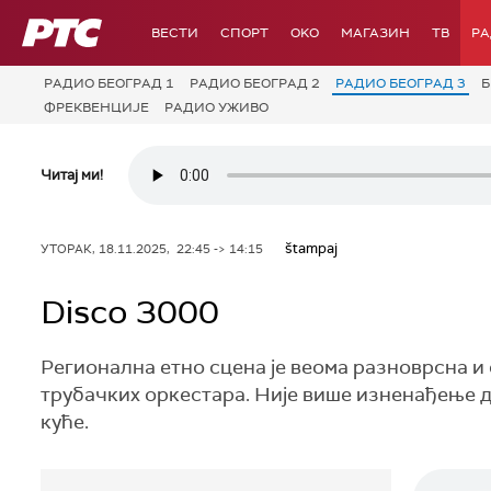
РТС
ВЕСТИ
СПОРТ
OKO
МАГАЗИН
ТВ
Р
РАДИО БЕОГРАД 1
РАДИО БЕОГРАД 2
РАДИО БЕОГРАД 3
Б
ФРЕКВЕНЦИЈЕ
РАДИО УЖИВО
Читај ми!
štampaj
УТОРАК, 18.11.2025, 22:45 -> 14:15
Disco 3000
Регионална етно сцена је веома разноврсна и
трубачких оркестара. Није више изненађење д
куће.