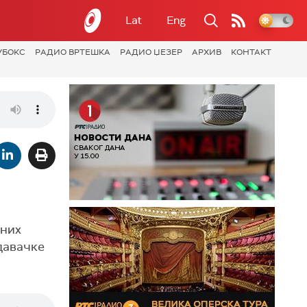
Lat
Eng
УБОКС
РАДИО ВРТЕШКА
РАДИО ЏЕЗЕР
АРХИВ
КОНТАКТ
ених
давачке