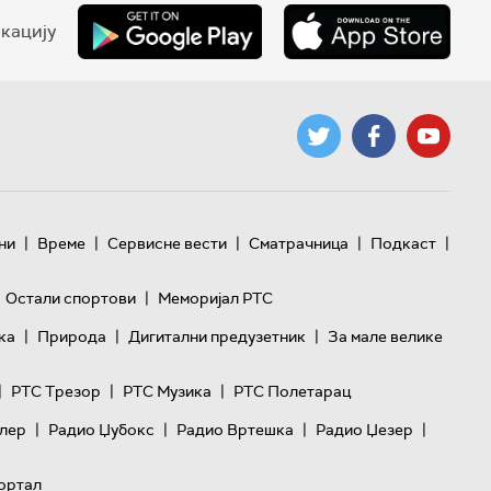
кацију
|
|
|
|
|
ни
Време
Сервисне вести
Сматрачница
Подкаст
|
Остали спортови
Меморијал РТС
|
|
|
ка
Природа
Дигитални предузетник
За мале велике
|
|
|
РТС Трезор
РТС Музика
РТС Полетарац
|
|
|
|
лер
Радио Џубокс
Радио Вртешка
Радио Џезер
ортал