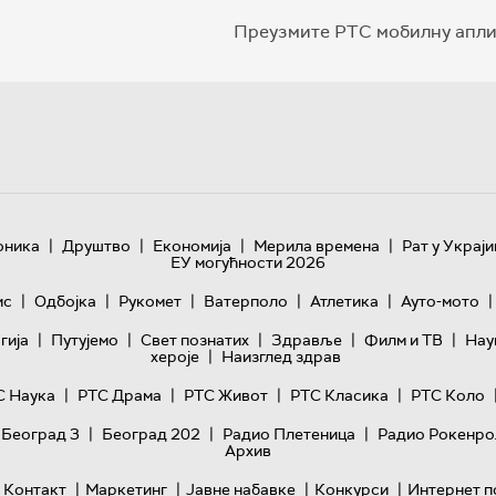
Преузмите РТС мобилну апли
|
|
|
|
оника
Друштво
Економија
Мерила времена
Рат у Украји
ЕУ могућности 2026
|
|
|
|
|
|
ис
Одбојка
Рукомет
Ватерполо
Атлетика
Ауто-мото
|
|
|
|
|
гијa
Путујемо
Свет познатих
Здравље
Филм и ТВ
Нау
|
хероје
Наизглед здрав
|
|
|
|
С Наука
РТС Драма
РТС Живот
РТС Класика
РТС Коло
|
|
|
 Београд 3
Београд 202
Радио Плетеница
Радио Рокенро
Архив
|
|
|
|
Контакт
Маркетинг
Јавне набавке
Конкурси
Интернет п