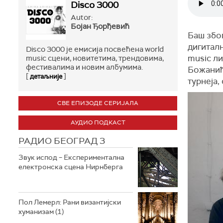
Disco 3000
Autor:
Бојан Ђорђевић
Баш због
дигиталн
Disco 3000 је емисија посвећена world
music ли
music сцени, новитетима, трендовима,
фестивалима и новим албумима.
Божанића
[
]
детаљније
турнеја
СВЕ ЕПИЗОДЕ СЕРИЈАЛА
АУДИО ПОДКАСТ
РАДИО БЕОГРАД 3
Звук испод – Експериментална
електронска сцена Нирнберга
Пол Лемерл: Рани византијски
хуманизам (1)