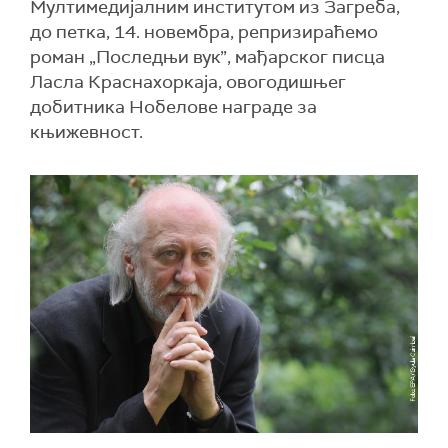
Мултимедијалним институтом из Загреба,
до петка, 14. новембра, репризираћемо
роман „Последњи вук”, мађарског писца
Ласла Краснахоркаја, овогодишњег
добитника Нобелове награде за
књижевност.