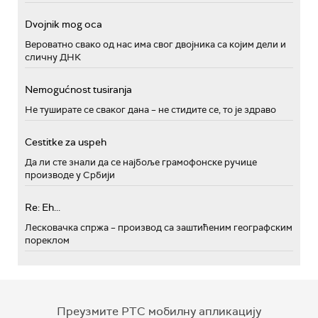
Dvojnik mog oca
Вероватно свако од нас има свог двојника са којим дели и
сличну ДНК
Nemogućnost tusiranja
Не туширате се сваког дана – не стидите се, то је здраво
Cestitke za uspeh
Да ли сте знали да се најбоље грамофонске ручице
производе у Србији
Re: Eh...
Лесковачка спржа – производ са заштићеним географским
пореклом
Преузмите РТС мобилну апликацију