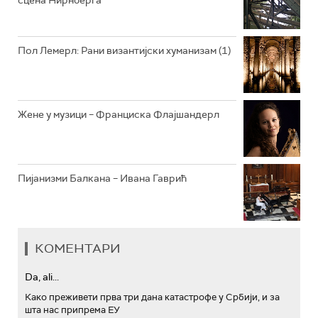
АРХИВ
Пол Лемерл: Рани византијски хуманизам (1)
Жене у музици – Франциска Флајшандерл
Пијанизми Балкана – Ивана Гаврић
КОМЕНТАРИ
Da, ali...
Како преживети прва три дана катастрофе у Србији, и за
шта нас припрема ЕУ