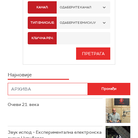
КАНАЛ:
ОДАБЕРИТЕ КАНАЛ
РАДИО БЕОГРАД 1
ТИП ЕМИСИЈЕ:
ОДАБЕРИТЕ ЕМИСИЈУ
РАДИО БЕОГРАД 2
СПОРТ
КЉУЧНА РЕЧ:
РАДИО БЕОГРАД 3
СЕРИЈА
БЕОГРАД 202
ИНФО
Најновије
РАДИО ПЛЕТЕНИЦА
ФИЛМ
РАДИО РОКЕНРОЛЕР
РАДИО ЏУБОКС
Очеви 21. века
РАДИО ВРТЕШКА
РАДИО ЏЕЗЕР
Звук испод – Експериментална електронска
сцена Нирнберга