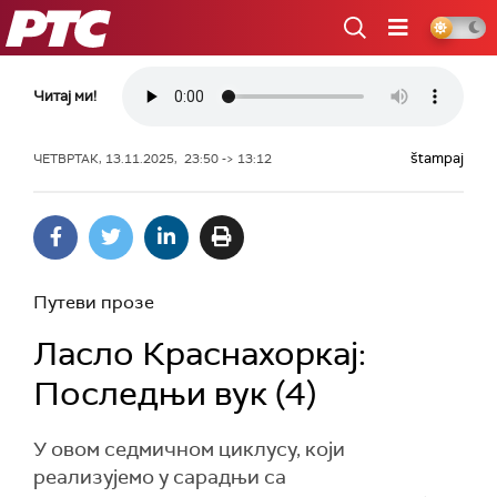
РТС
Читај ми!
štampaj
ЧЕТВРТАК, 13.11.2025, 23:50 -> 13:12
Путеви прозе
Ласло Краснахоркај:
Последњи вук (4)
У овом седмичном циклусу, који
реализујемо у сарадњи са