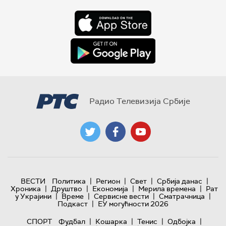
Радио Телевизија Србије
|
|
|
|
ВЕСТИ
Политика
Регион
Свет
Србија данас
|
|
|
|
Хроника
Друштво
Економија
Мерила времена
Рат
|
|
|
|
у Украјини
Време
Сервисне вести
Сматрачница
|
Подкаст
ЕУ могућности 2026
|
|
|
|
СПОРТ
Фудбал
Кошарка
Тенис
Одбојка