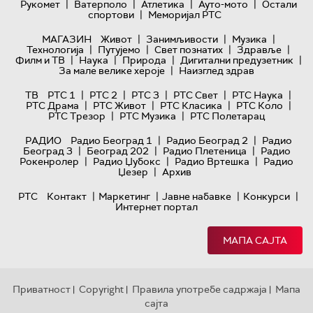
|
|
|
|
Рукомет
Ватерполо
Атлетика
Ауто-мото
Остали
|
спортови
Меморијал РТС
|
|
|
МАГАЗИН
Живот
Занимљивости
Музика
|
|
|
|
Технологијa
Путујемо
Свет познатих
Здравље
|
|
|
|
Филм и ТВ
Наука
Природа
Дигитални предузетник
|
За мале велике хероје
Наизглед здрав
|
|
|
|
|
ТВ
РТС 1
РТС 2
РТС 3
РТС Свет
РТС Наука
|
|
|
|
РТС Драма
РТС Живот
РТС Класика
РТС Коло
|
|
РТС Трезор
РТС Музика
РТС Полетарац
|
|
РАДИО
Радио Београд 1
Радио Београд 2
Радио
|
|
|
Београд 3
Београд 202
Радио Плетеница
Радио
|
|
|
Рокенролер
Радио Џубокс
Радио Вртешка
Радио
|
Џезер
Архив
|
|
|
|
РТС
Контакт
Маркетинг
Јавне набавке
Конкурси
Интернет портал
МАПА САЈТА
Приватност
Copyright
Правила употребе садржаја
Мапа
|
|
|
сајта