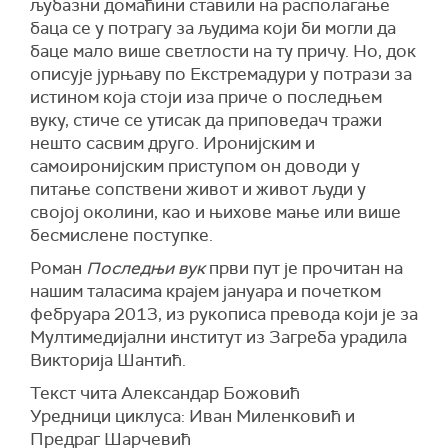
љубазни домаћини ставили на располагање
баца се у потрагу за људима који би могли да
баце мало више светлости на ту причу. Но, док
описује јурњаву по Екстремадури у потрази за
истином која стоји иза приче о последњем
вуку, стиче се утисак да приповедач тражи
нешто сасвим друго. Иронијским и
самоиронијским приступом он доводи у
питање сопствени живот и живот људи у
својој околини, као и њихове мање или више
бесмислене поступке.
Роман
Последњи вук
први пут је прочитан на
нашим таласима крајем јануара и почетком
фебруара 2013, из рукописа превода који је за
Мултимедијални институт из Загреба урадила
Викторија Шантић.
Текст чита Александар Божовић
Уредници циклуса: Иван Миленковић и
Предраг Шарчевић