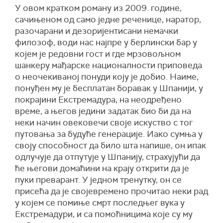
У овом кратком роману из 2009. године,
сачињеном од само једне реченице, наратор,
разочарани и дезоријентисани немачки
филозоф, води нас најпре у берлински бар у
којем је редовни гост и где мрзовољном
шанкеру мађарске националности приповеда
о неочекиваној понуди коју је добио. Наиме,
понуђен му је бесплатан боравак у Шпанији, у
покрајини Екстремадура, на неодређено
време, а његов једини задатак био би да на
неки начин овековечи своје искуство с тог
путовања за будуће генерације. Иако сумња у
своју способност да било шта напише, он ипак
одлучује да отпутује у Шпанију, страхујући да
ће његови домаћини на крају открити да је
пуки преварант. У једном тренутку, он се
присећа да је својевремено прочитао неки рад
у којем се помиње смрт последњег вука у
Екстремадури, и са помоћницима које су му