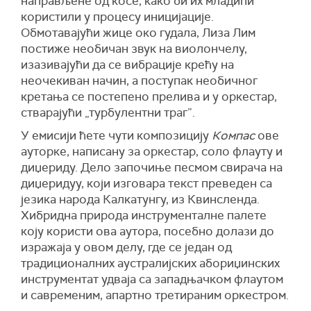
направљене од косе, како би их младићи
користили у процесу иницијације.
Обмотавајући жице око гудала, Лиза Лим
постиже необичан звук на виолончелу,
изазивајући да се вибрације крећу на
неочекиван начин, а поступак необичног
кретања се постепено прелива и у оркестар,
стварајући „турбулентни траг”.
У емисији ћете чути композицију
Компас
ове
ауторке, написану за оркестар, соло флауту и
диџериду. Дело започиње песмом свирача на
диџеридуу, који изговара текст преведен са
језика народа Калкатунгу, из Квинсленда.
Хибридна природа инструменталне палете
коју користи ова аутора, посебно долази до
изражаја у овом делу, где се један од
традиционалних аустралијских абориџинских
инструментат удваја са западњачком флаутом
и савременим, апартно третираним оркестром.