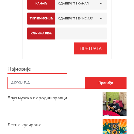
КАНАЛ:
ОДАБЕРИТЕ КАНАЛ
РАДИО БЕОГРАД 1
ТИП ЕМИСИЈЕ:
ОДАБЕРИТЕ ЕМИСИЈУ
РАДИО БЕОГРАД 2
СПОРТ
КЉУЧНА РЕЧ:
РАДИО БЕОГРАД 3
СЕРИЈА
БЕОГРАД 202
ИНФО
Најновије
РАДИО ПЛЕТЕНИЦА
ФИЛМ
РАДИО РОКЕНРОЛЕР
РАДИО ЏУБОКС
Блуз музика и сродни правци
РАДИО ВРТЕШКА
РАДИО ЏЕЗЕР
Летње кулирање
АРХИВ