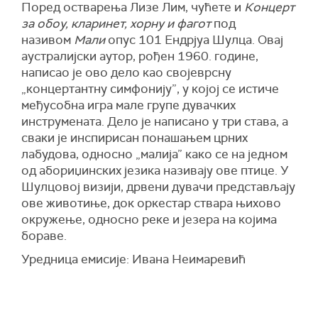
Поред остварења Лизе Лим, чућете и
Концерт
за обоу, кларинет, хорну и фагот
под
називом
Мали
опус 101 Ендрјуа Шулца. Овај
аустралијски аутор, рођен 1960. године,
написао је ово дело као својеврсну
„концертантну симфонију”, у којој се истиче
међусобна игра мале групе дувачких
инструмената. Дело је написано у три става, а
сваки је инспирисан понашањем црних
лабудова, односно „малија” како се на једном
од абориџинских језика називају ове птице. У
Шулцовој визији, дрвени дувачи представљају
ове животиње, док оркестар ствара њихово
окружење, односно реке и језера на којима
бораве.
Уредница емисије: Ивана Неимаревић