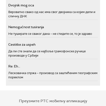
Dvojnik mog oca
Вероватно свако од нас има свог двојника са којим дели и
сличну ДНК
Nemogućnost tusiranja
Не туширате се сваког дана – не стидите се, то је здраво
Cestitke za uspeh
Да ли сте знали да се најбоље грамофонске ручице
производе у Србији
Re: Eh...
Лесковачка спржа – производ са заштићеним географским
пореклом
Преузмите РТС мобилну апликацију