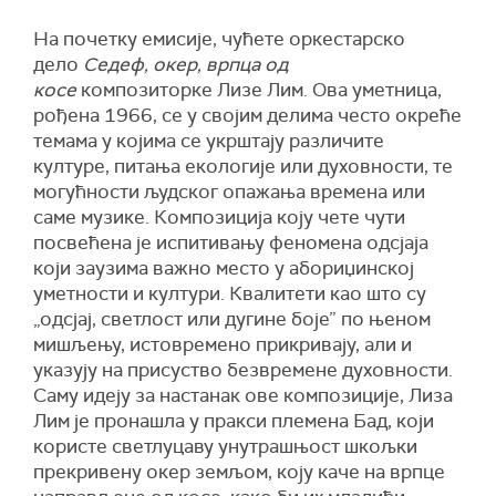
На почетку емисије, чућете оркестарско
дело
Седеф, окер, врпца од
косе
композиторке Лизе Лим. Ова уметница,
рођена 1966, се у својим делима често окреће
темама у којима се укрштају различите
културе, питања екологије или духовности, те
могућности људског опажања времена или
саме музике. Композиција коју чете чути
посвећена је испитивању феномена одсјаја
који заузима важно место у абориџинској
уметности и култури. Квалитети као што су
„одсјај, светлост или дугине боје” по њеном
мишљењу, истовремено прикривају, али и
указују на присуство безвремене духовности.
Саму идеју за настанак ове композиције, Лиза
Лим је пронашла у пракси племена Бад, који
користе светлуцаву унутрашњост шкољки
прекривену окер земљом, коју каче на врпце