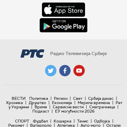
Радио Телевизија Србије
|
|
|
|
ВЕСТИ
Политика
Регион
Свет
Србија данас
|
|
|
|
Хроника
Друштво
Економија
Мерила времена
Рат
|
|
|
|
у Украјини
Време
Сервисне вести
Сматрачница
|
Подкаст
ЕУ могућности 2026
|
|
|
|
СПОРТ
Фудбал
Кошарка
Тенис
Одбојка
|
|
|
|
Рукомет
Ватерполо
Атлетика
Ауто-мото
Остали