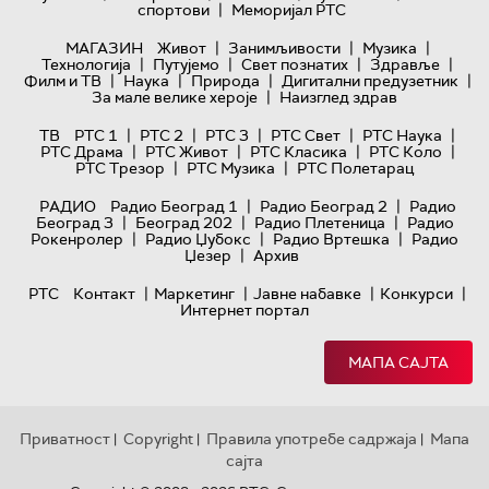
|
спортови
Меморијал РТС
|
|
|
МАГАЗИН
Живот
Занимљивости
Музика
|
|
|
|
Технологијa
Путујемо
Свет познатих
Здравље
|
|
|
|
Филм и ТВ
Наука
Природа
Дигитални предузетник
|
За мале велике хероје
Наизглед здрав
|
|
|
|
|
ТВ
РТС 1
РТС 2
РТС 3
РТС Свет
РТС Наука
|
|
|
|
РТС Драма
РТС Живот
РТС Класика
РТС Коло
|
|
РТС Трезор
РТС Музика
РТС Полетарац
|
|
РАДИО
Радио Београд 1
Радио Београд 2
Радио
|
|
|
Београд 3
Београд 202
Радио Плетеница
Радио
|
|
|
Рокенролер
Радио Џубокс
Радио Вртешка
Радио
|
Џезер
Архив
|
|
|
|
РТС
Контакт
Маркетинг
Јавне набавке
Конкурси
Интернет портал
МАПА САЈТА
Приватност
Copyright
Правила употребе садржаја
Мапа
|
|
|
сајта