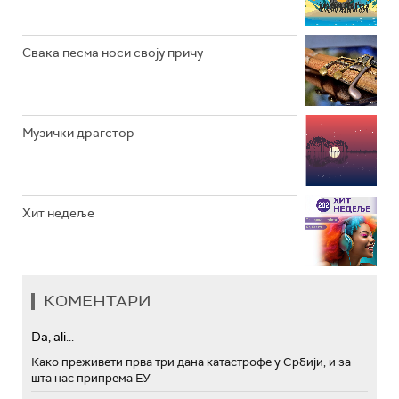
Свака песма носи своју причу
Музички драгстор
Хит недеље
КОМЕНТАРИ
Da, ali...
Како преживети прва три дана катастрофе у Србији, и за
шта нас припрема ЕУ