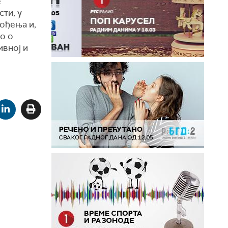
е
ти, у
ођења и,
мо о
ивној и