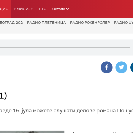
АДИО
ЕМИСИЈЕ
РТС
Остало
ЕОГРАД 202
РАДИО ПЛЕТЕНИЦА
РАДИО РОКЕНРОЛЕР
РАДИО Џ
1)
среде 16. јула можете слушати делове романа Џошу