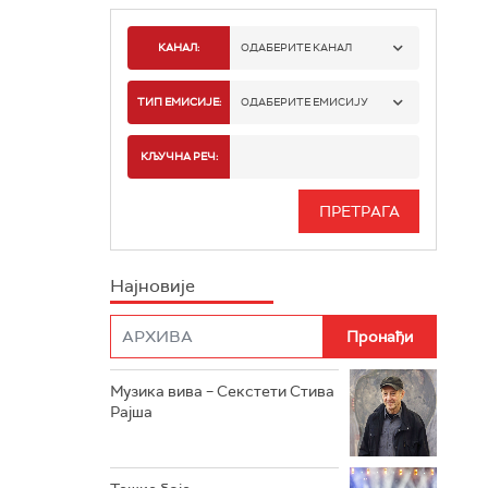
КАНАЛ:
ОДАБЕРИТЕ КАНАЛ
РАДИО БЕОГРАД 1
ТИП ЕМИСИЈЕ:
ОДАБЕРИТЕ ЕМИСИЈУ
РАДИО БЕОГРАД 2
СПОРТ
КЉУЧНА РЕЧ:
РАДИО БЕОГРАД 3
СЕРИЈА
БЕОГРАД 202
ИНФО
Најновије
РАДИО ПЛЕТЕНИЦА
ФИЛМ
РАДИО РОКЕНРОЛЕР
РАДИО ЏУБОКС
Музика вива – Секстети Стива
Рајша
РАДИО ВРТЕШКА
РАДИО ЏЕЗЕР