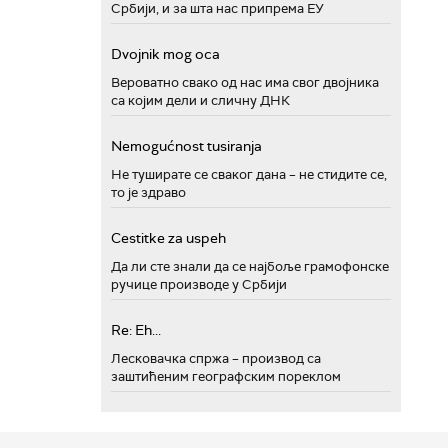
Србији, и за шта нас припрема ЕУ
Dvojnik mog oca
Вероватно свако од нас има свог двојника
са којим дели и сличну ДНК
Nemogućnost tusiranja
Не туширате се сваког дана – не стидите се,
то је здраво
Cestitke za uspeh
Да ли сте знали да се најбоље грамофонске
ручице производе у Србији
Re: Eh...
Лесковачка спржа – производ са
заштићеним географским пореклом