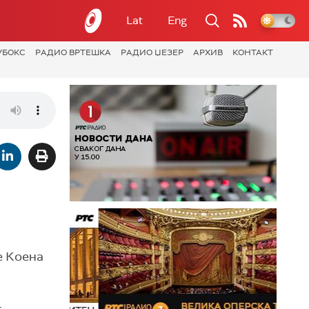
Lat
Eng
УБОКС
РАДИО ВРТЕШКА
РАДИО ЏЕЗЕР
АРХИВ
КОНТАКТ
е Коена