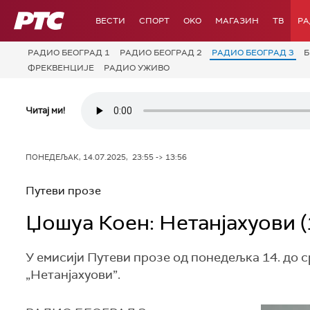
РТС
ВЕСТИ
СПОРТ
OKO
МАГАЗИН
ТВ
Р
РАДИО БЕОГРАД 1
РАДИО БЕОГРАД 2
РАДИО БЕОГРАД 3
Б
ФРЕКВЕНЦИЈЕ
РАДИО УЖИВО
Читај ми!
ПОНЕДЕЉАК, 14.07.2025, 23:55 -> 13:56
Путеви прозе
Џошуа Коен: Нетанјахуови (
У емисији Путеви прозе од понедељка 14. до 
„Нетанјахуови”.