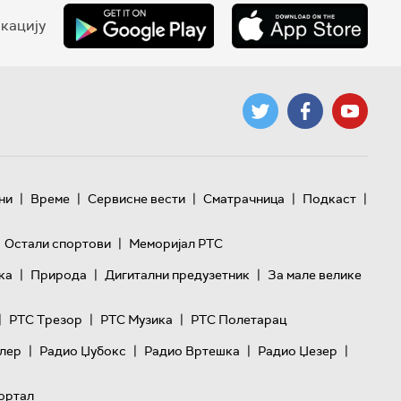
кацију
|
|
|
|
|
ни
Време
Сервисне вести
Сматрачница
Подкаст
|
Остали спортови
Меморијал РТС
|
|
|
ка
Природа
Дигитални предузетник
За мале велике
|
|
|
РТС Трезор
РТС Музика
РТС Полетарац
|
|
|
|
лер
Радио Џубокс
Радио Вртешка
Радио Џезер
ортал