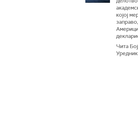
делотвор
академс
којој м
заправо,
Америци
декларис
Чита Бо
Уредник