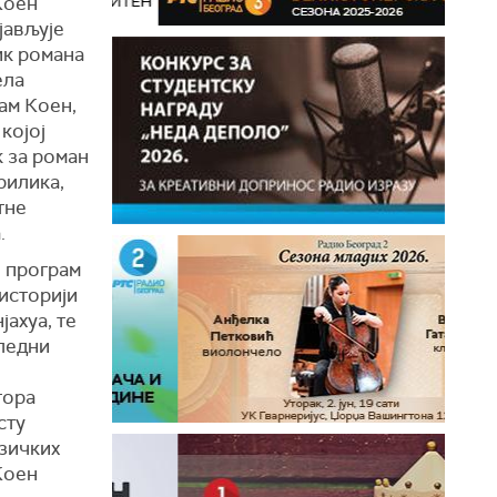
Коен
јављује
ик романа
ела
ам Коен,
којој
к за роман
прилика,
тне
.
и програм
 историји
ахуа, те
ледни
гора
сту
езичких
Коен