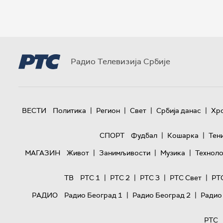
Радио Телевизија Србије
|
|
|
|
ВЕСТИ
Политика
Регион
Свет
Србија данас
Хр
|
|
СПОРТ
Фудбал
Кошарка
Тен
|
|
|
МАГАЗИН
Живот
Занимљивости
Музика
Техноло
|
|
|
|
ТВ
РТС 1
РТС 2
РТС 3
РТС Свет
РТ
|
|
РАДИО
Радио Београд 1
Радио Београд 2
Радио
РТС