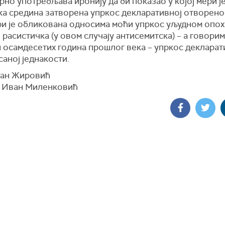
но употребљава иронију да би показао у којој мери ј
ка средина затворена упркос декларативној отворенос
ери је обликована односима моћи упркос уљудном опох
 расистичка (у овом случају антисемитска) – а говори
 осамдесетих година прошлог века – упркос декларат
аној једнакости.
јан Жировић
 Иван Миленковић