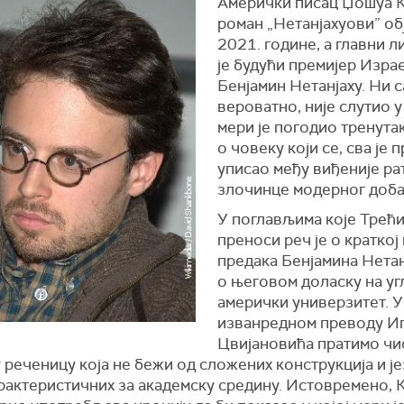
Амерички писац Џошуа 
роман „Нетанјахуови” об
2021. године, а главни л
је будући премијер Изра
Бенјамин Нетанјаху. Ни с
вероватно, није слутио у 
мери је погодио тренута
о човеку који се, сва је 
уписао међу виђеније ра
злочинце модерног доба
У поглављима које Трећ
преноси реч је о краткој
предака Бенјамина Нетанј
о његовом доласку на уг
амерички универзитет. У
изванредном преводу И
Цвијановића пратимо чи
реченицу која не бежи од сложених конструкција и ј
арактеристичних за академску средину. Истовремено, 