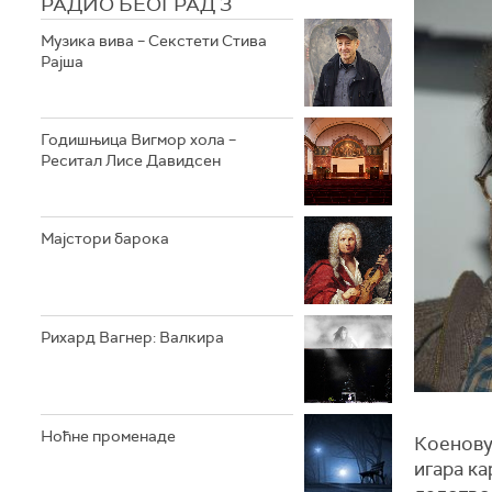
РАДИО БЕОГРАД 3
Музика вива – Секстети Стива
Рајша
Годишњица Вигмор хола –
Реситал Лисе Давидсен
Мајстори барока
Рихард Вагнер: Валкира
Ноћне променаде
Коенову 
игара к