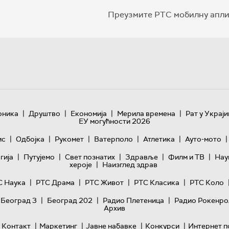
Преузмите РТС мобилну апли
|
|
|
|
оника
Друштво
Економија
Мерила времена
Рат у Украји
ЕУ могућности 2026
|
|
|
|
|
|
ис
Одбојка
Рукомет
Ватерполо
Атлетика
Ауто-мото
|
|
|
|
|
гијa
Путујемо
Свет познатих
Здравље
Филм и ТВ
Нау
|
хероје
Наизглед здрав
|
|
|
|
С Наука
РТС Драма
РТС Живот
РТС Класика
РТС Коло
|
|
|
 Београд 3
Београд 202
Радио Плетеница
Радио Рокенро
Архив
|
|
|
|
Контакт
Маркетинг
Јавне набавке
Конкурси
Интернет п