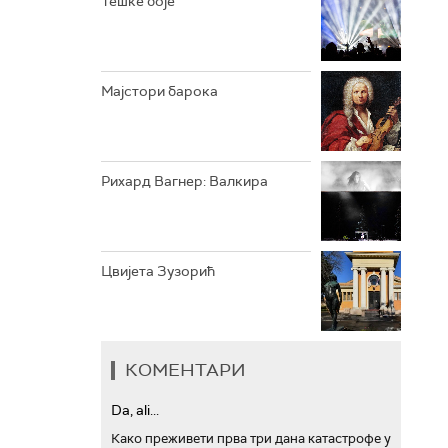
Тешке боје
АРХИВ
Мајстори барока
Рихард Вагнер: Валкира
Цвијета Зузорић
КОМЕНТАРИ
Da, ali...
Како преживети прва три дана катастрофе у