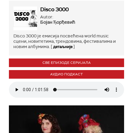
Disco 3000
Autor:
Бојан Ђорђевић
Disco 3000 је емисија посвећена world music
сцени, новитетима, трендовима, фестивалима и
новим албумима. [
]
детаљније
СВЕ ЕПИЗОДЕ СЕРИЈАЛА
АУДИО ПОДКАСТ