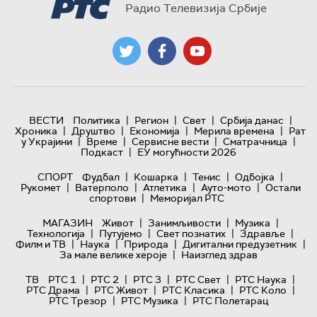
Радио Телевизија Србије
|
|
|
|
ВЕСТИ
Политика
Регион
Свет
Србија данас
|
|
|
|
Хроника
Друштво
Економија
Мерила времена
Рат
|
|
|
|
у Украјини
Време
Сервисне вести
Сматрачница
|
Подкаст
ЕУ могућности 2026
|
|
|
|
СПОРТ
Фудбал
Кошарка
Тенис
Одбојка
|
|
|
|
Рукомет
Ватерполо
Атлетика
Ауто-мото
Остали
|
спортови
Меморијал РТС
|
|
|
МАГАЗИН
Живот
Занимљивости
Музика
|
|
|
|
Технологијa
Путујемо
Свет познатих
Здравље
|
|
|
|
Филм и ТВ
Наука
Природа
Дигитални предузетник
|
За мале велике хероје
Наизглед здрав
|
|
|
|
|
ТВ
РТС 1
РТС 2
РТС 3
РТС Свет
РТС Наука
|
|
|
|
РТС Драма
РТС Живот
РТС Класика
РТС Коло
|
|
РТС Трезор
РТС Музика
РТС Полетарац