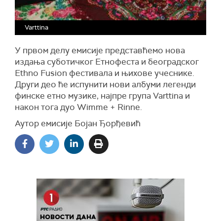
Varttina
У првом делу емисије представћемо нова
издања суботичког Етнофеста и београдског
Ethno Fusion фестивала и њихове учеснике.
Други део ће испунити нови албуми легенди
финске етно музике, најпре група Varttina и
након тога дуо Wimme + Rinne.
Аутор емисије Бојан Ђорђевић