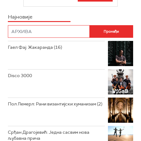
БЕОГРАД 202
ИНФО
Најновије
РАДИО ПЛЕТЕНИЦА
ФИЛМ
РАДИО РОКЕНРОЛЕР
РАДИО ЏУБОКС
Гаел Фај: Жакаранда (16)
РАДИО ВРТЕШКА
РАДИО ЏЕЗЕР
Disco 3000
АРХИВ
Пол Лемерл: Рани византијски хуманизам (2)
Срђан Драгојевић: Једна сасвим нова
љубавна прича