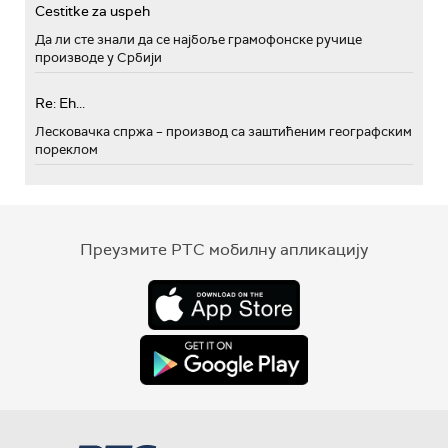
Cestitke za uspeh
Да ли сте знали да се најбоље грамофонске ручице
производе у Србији
Re: Eh...
Лесковачка спржа – производ са заштићеним географским
пореклом
Преузмите РТС мобилну апликацију