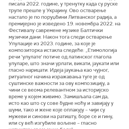
писала 2022. године, у тренутку када су руске
трупе прешле у Украјину. Ово остварење
настало је по поруџбини Литванског радија, а
премијерно је изведено 19. новембра 2022. на
Фестивалу савремене музике Балтички
музички дани. Након тога следи остварење
Улулације из 2023. године, за које је
композиторка истакла следеће: „Етимологија
речи ‘улулате‘ потиче од латинског глагола
улуларе, што значи урлати, викати, јаукати или
гласно нарицати. Идеја јаукања као чујног,
ритуалног начина изражавања туге је од
суштинске важности за ову композицију, а
чини се веома релевантном за историјско
време у којем живимо. Замишљала сам да,
исто као што су сове будне ноћу и завијају у
шуми, тако и жене које оплакују – чији су
мужеви и синови на ратишту, боре се и гину,
или су већ изгубиле вољене – гласно