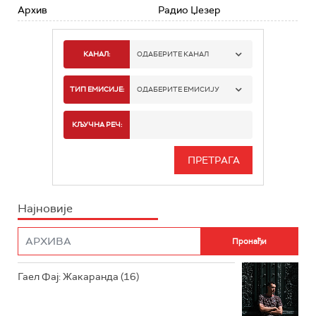
Архив
Радио Џезер
КАНАЛ:
ОДАБЕРИТЕ КАНАЛ
РАДИО БЕОГРАД 1
ТИП ЕМИСИЈЕ:
ОДАБЕРИТЕ ЕМИСИЈУ
РАДИО БЕОГРАД 2
СПОРТ
КЉУЧНА РЕЧ:
РАДИО БЕОГРАД 3
СЕРИЈА
БЕОГРАД 202
ИНФО
Најновије
РАДИО ПЛЕТЕНИЦА
ФИЛМ
РАДИО РОКЕНРОЛЕР
РАДИО ЏУБОКС
Гаел Фај: Жакаранда (16)
РАДИО ВРТЕШКА