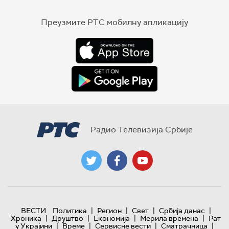
Преузмите РТС мобилну апликацију
Радио Телевизија Србије
|
|
|
|
ВЕСТИ
Политика
Регион
Свет
Србија данас
|
|
|
|
Хроника
Друштво
Економија
Мерила времена
Рат
|
|
|
|
у Украјини
Време
Сервисне вести
Сматрачница