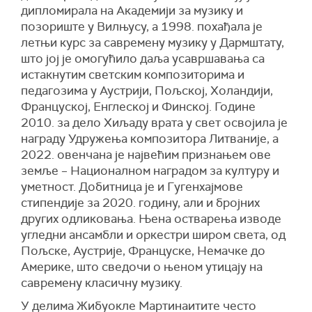
дипломирала на Академији за музику и
позориште у Вилњусу, а 1998. похађала је
летњи курс за савремену музику у Дармштату,
што јој је омогућило даља усавршавања са
истакнутим светским композиторима и
педагозима у Аустрији, Пољској, Холандији,
Француској, Енглеској и Финској. Године
2010. за дело Хиљаду врата у свет освојила је
награду Удружења композитора Литваније, а
2022. овенчана је највећим признањем ове
земље – Националном наградом за културу и
уметност. Добитница је и Гугенхајмове
стипендије за 2020. годину, али и бројних
других одликовања. Њена остварења изводе
угледни ансамбли и оркестри широм света, од
Пољске, Аустрије, Француске, Немачке до
Америке, што сведочи о њеном утицају на
савремену класичну музику.
У делима Жибуокле Мартинаитите често