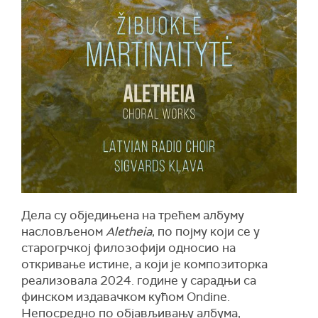
Дела су обједињена на трећем албуму
насловљеном
Aletheia
, по појму који се у
старогрчкој филозофији односио на
откривање истине, а који је композиторка
реализовала 2024. године у сарадњи са
финском издавачком кућом Ondine.
Непосредно по објављивању албума,