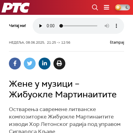
РТС
Читај ми!
štampaj
НЕДЕЉА, 08.06.2025, 21:25 -> 12:56
Жене у музици –
Жибуокле Мартинаитите
Остварења савремене литванске
композиторке Жибуокле Мартинаитите
изводи Хор Летонског радија под управом
Сигвардса Кљаве