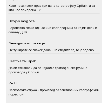
Како преживети прва три дана катастрофе у Србији, и за
шта нас припрема ЕУ
Dvojnik mog oca
Вероватно свако од нас има свог двојника са којим дели и
сличну ДНК
Nemogućnost tusiranja
Не туширате се сваког дана – не стидите се, то је здраво
Cestitke za uspeh
Да ли сте знали да се најбоље грамофонске ручице
производе у Србији
Re: Eh...
Лесковачка спржа – производ са заштићеним географским
пореклом