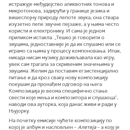
истражује међудејство аликвотних тонова и
микротонова, задирући у границе језика и
вишеслојну природу лепоте звука; она ствара
изузетно лепе звучне пејзаже, а у њима често
користи и електронику. И сама је једном
приликом истакла: „Тешко је говорити о
звуцима, једноставније је да их слушамо или се
играмо са њима у процесу компоновања. Ипак,
никада нисам музику доживљавала као игру,
увек сам трагала за скривеним значењима у
звуцима. Желим да поставим егзистенцијално
питање и да кроз сваку нову композицију
покушам да пронађем одговор на њега.
Композиција је веома специфично стање
свести које мења и композитора и слушаоца”,
наводи ова ауторка, која данас живи и ради у
Њујорку.
На почетку емисије чућете композицију по
којој је албум и насловљен –
Алетеја
– а коју је