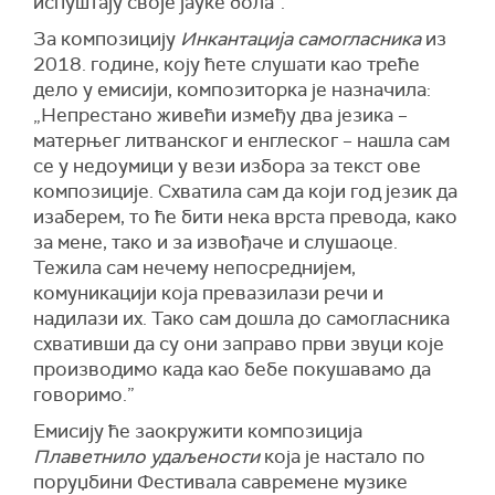
испуштају своје јауке бола”.
За композицију
Инкантација самогласника
из
2018. године, коју ћете слушати као треће
дело у емисији, композиторка је назначила:
„Непрестано живећи између два језика –
матерњег литванског и енглеског – нашла сам
се у недоумици у вези избора за текст ове
композиције. Схватила сам да који год језик да
изаберем, то ће бити нека врста превода, како
за мене, тако и за извођаче и слушаоце.
Тежила сам нечему непосреднијем,
комуникацији која превазилази речи и
надилази их. Тако сам дошла до самогласника
схвативши да су они заправо први звуци које
производимо када као бебе покушавамо да
говоримо.”
Емисију ће заокружити композиција
Плаветнило удаљености
која је настало по
поруџбини Фестивала савремене музике