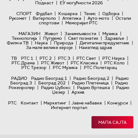
|
Подкаст
ЕУ могућности 2026
|
|
|
|
СПОРТ
Фудбал
Кошарка
Тенис
Одбојка
|
|
|
|
Рукомет
Ватерполо
Атлетика
Ауто-мото
Остали
|
спортови
Меморијал РТС
|
|
|
МАГАЗИН
Живот
Занимљивости
Музика
|
|
|
|
Технологијa
Путујемо
Свет познатих
Здравље
|
|
|
|
Филм и ТВ
Наука
Природа
Дигитални предузетник
|
За мале велике хероје
Наизглед здрав
|
|
|
|
|
ТВ
РТС 1
РТС 2
РТС 3
РТС Свет
РТС Наука
|
|
|
|
РТС Драма
РТС Живот
РТС Класика
РТС Коло
|
|
РТС Трезор
РТС Музика
РТС Полетарац
|
|
РАДИО
Радио Београд 1
Радио Београд 2
Радио
|
|
|
Београд 3
Београд 202
Радио Плетеница
Радио
|
|
|
Рокенролер
Радио Џубокс
Радио Вртешка
Радио
|
Џезер
Архив
|
|
|
|
РТС
Контакт
Маркетинг
Јавне набавке
Конкурси
Интернет портал
МАПА САЈТА