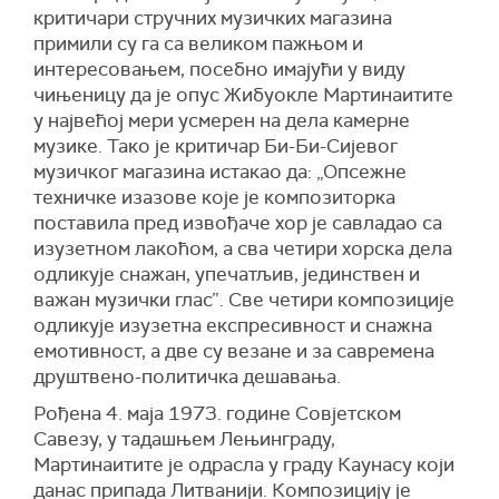
критичари стручних музичких магазина
примили су га са великом пажњом и
интересовањем, посебно имајући у виду
чињеницу да је опус Жибуокле Мартинаитите
у највећој мери усмерен на дела камерне
музике. Тако је критичар Би-Би-Сијевог
музичког магазина истакао да: „Опсежне
техничке изазове које је композиторка
поставила пред извођаче хор је савладао са
изузетном лакоћом, а сва четири хорска дела
одликује снажан, упечатљив, јединствен и
важан музички глас”. Све четири композиције
одликује изузетна експресивност и снажна
емотивност, а две су везане и за савремена
друштвено-политичка дешавања.
Рођена 4. маја 1973. године Совјетском
Савезу, у тадашњем Лењинграду,
Мартинаитите је одрасла у граду Каунасу који
данас припада Литванији. Композицију је