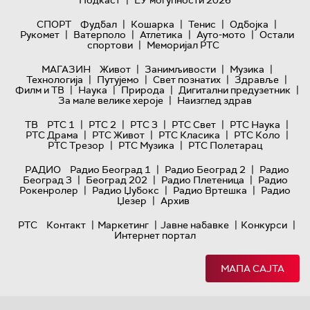
|
|
|
|
СПОРТ
Фудбал
Кошарка
Тенис
Одбојка
|
|
|
|
Рукомет
Ватерполо
Атлетика
Ауто-мото
Остали
|
спортови
Меморијал РТС
|
|
|
МАГАЗИН
Живот
Занимљивости
Музика
|
|
|
|
Технологијa
Путујемо
Свет познатих
Здравље
|
|
|
|
Филм и ТВ
Наука
Природа
Дигитални предузетник
|
За мале велике хероје
Наизглед здрав
|
|
|
|
|
ТВ
РТС 1
РТС 2
РТС 3
РТС Свет
РТС Наука
|
|
|
|
РТС Драма
РТС Живот
РТС Класика
РТС Коло
|
|
РТС Трезор
РТС Музика
РТС Полетарац
|
|
РАДИО
Радио Београд 1
Радио Београд 2
Радио
|
|
|
Београд 3
Београд 202
Радио Плетеница
Радио
|
|
|
Рокенролер
Радио Џубокс
Радио Вртешка
Радио
|
Џезер
Архив
|
|
|
|
РТС
Контакт
Маркетинг
Јавне набавке
Конкурси
Интернет портал
МАПА САЈТА