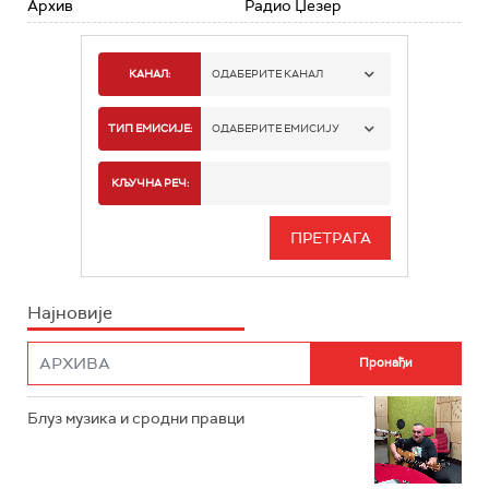
Архив
Радио Џезер
КАНАЛ:
ОДАБЕРИТЕ КАНАЛ
РАДИО БЕОГРАД 1
ТИП ЕМИСИЈЕ:
ОДАБЕРИТЕ ЕМИСИЈУ
РАДИО БЕОГРАД 2
СПОРТ
КЉУЧНА РЕЧ:
РАДИО БЕОГРАД 3
СЕРИЈА
БЕОГРАД 202
ИНФО
Најновије
РАДИО ПЛЕТЕНИЦА
ФИЛМ
РАДИО РОКЕНРОЛЕР
РАДИО ЏУБОКС
Блуз музика и сродни правци
РАДИО ВРТЕШКА