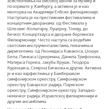
асистенткиња на Високој школи за музику и
позориште у Хамбургу, а активна је и као
менторка на Академији Елбске филхармоније.
Наступала је на престижним фестивалима и
концертним дворанама: од Фестивала у
Шлезвиг-Холштајну, Луцерну, Токију, до
бечког Концертхауса и дворане берлинске
Филхармоније. Често наступа са водећим
светским инструменталистима, певачима и
диригентима: од Леонидаса Кавакоса, Џошуе
Бела, Пинкаса Цукермана, Данила Трифонова,
Матијаса Гернеа, Јакуба Хруше, Теодора
Куренциса, Семјона Бичкова и других. Активна
је и као харфисткиња у Бамбершком
симфонијском оркестру, Симфонијском
оркестру Баварског радија, Париском
оркестру, Симфонијском оркестру Западно-
немачког радија, Израелској филхармонији и
другим ансамблима.