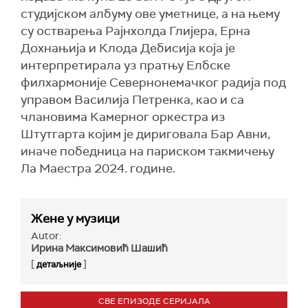
студијском албуму ове уметнице, а на њему
су остварења Рајнхолда Глијера, Ерна
Дохнањија и Клода Дебисија која је
интерпретирала уз пратњу Елбске
филхармоније Севернонемачког радија под
управом Василија Петренка, као и са
члановима Камерног оркестра из
Штутгарта којим је дириговала Бар Авни,
иначе победница на париском такмичењу
Ла Маестра 2024. године.
Жене у музици
Autor:
Ирина Максимовић Шашић
[
]
детаљније
СВЕ ЕПИЗОДЕ СЕРИЈАЛА