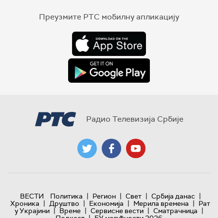
Преузмите РТС мобилну апликацију
Радио Телевизија Србије
|
|
|
|
ВЕСТИ
Политика
Регион
Свет
Србија данас
|
|
|
|
Хроника
Друштво
Економија
Мерила времена
Рат
|
|
|
|
у Украјини
Време
Сервисне вести
Сматрачница
|
Подкаст
ЕУ могућности 2026