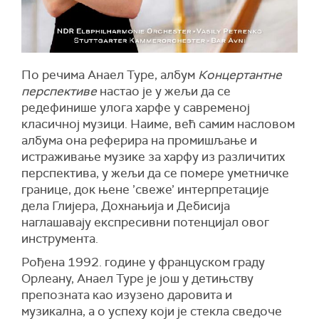
По речима Анаел Туре, албум
Концертантне
перспективе
настао је у жељи да се
редефинише улога харфе у савременој
класичној музици. Наиме, већ самим насловом
албума она реферира на промишљање и
истраживање музике за харфу из различитих
перспектива, у жељи да се помере уметничке
границе, док њене ’свеже’ интерпретације
дела Глијера, Дохнањија и Дебисија
наглашавају експресивни потенцијал овог
инструмента.
Рођена 1992. године у француском граду
Орлеану, Анаел Туре је још у детињству
препозната као изузено даровита и
музикална, а о успеху који је стекла сведоче