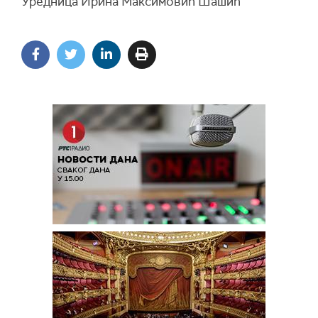
Уредница Ирина Максимовић Шашић