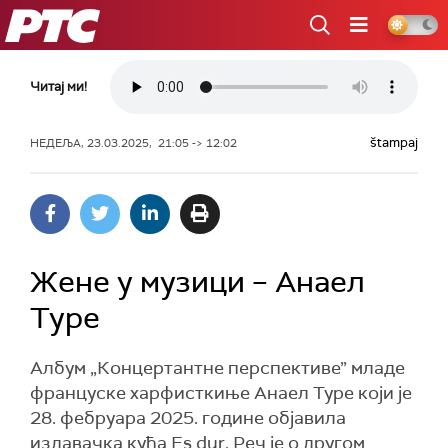
РТС
Читај ми!
štampaj
НЕДЕЉА, 23.03.2025, 21:05 -> 12:02
Жене у музици – Анаел
Туре
Албум „Концертантне перспективе” младе
француске харфисткиње Анаел Туре који је
28. фебруара 2025. године објавила
издавачка кућа Es dur. Реч је о другом