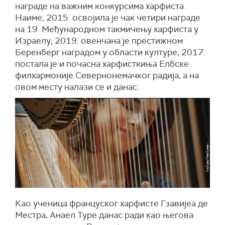
награде на важним конкурсима харфиста.
Наиме, 2015. освојила је чак четири награде
на 19. Међународном такмичењу харфиста у
Израелу; 2019. овенчана је престижном
Беренберг наградом у области културе; 2017.
постала је и почасна харфисткиња Елбске
филхармоније Севернонемачког радија, а на
овом месту налази се и данас.
Као ученица француског харфисте Гзавијеа де
Местра, Анаел Туре данас ради као његова