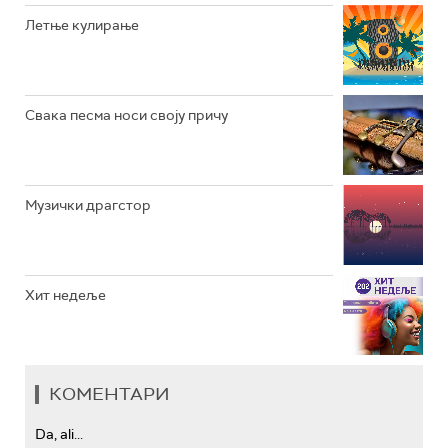
РАДИО ЏЕЗЕР
Летње кулирање
АРХИВ
Свака песма носи своју причу
Музички драгстор
Хит недеље
КОМЕНТАРИ
Da, ali...