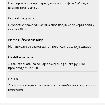
Како преживети прва три дана катастрофе у Србији, и за
шта нас припрема ЕУ
Dvojnik mog oca
Вероватно свако од нас има свог двојника са којим дели и
сличну ДНК
Nemogućnost tusiranja
Не туширате се сваког дана – не стидите се, то је здраво
Cestitke za uspeh
Да ли сте знали да се најбоље грамофонске ручице
производе у Србији
Re: Eh...
Лесковачка спржа – производ са заштићеним географским
пореклом