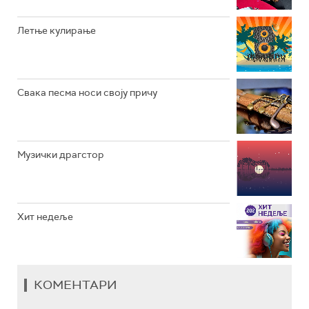
РАДИО ЏЕЗЕР
Летње кулирање
АРХИВ
Свака песма носи своју причу
Музички драгстор
Хит недеље
КОМЕНТАРИ