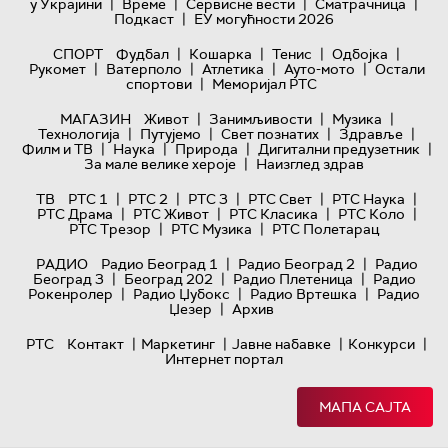
|
|
|
|
у Украјини
Време
Сервисне вести
Сматрачница
|
Подкаст
ЕУ могућности 2026
|
|
|
|
СПОРТ
Фудбал
Кошарка
Тенис
Одбојка
|
|
|
|
Рукомет
Ватерполо
Атлетика
Ауто-мото
Остали
|
спортови
Меморијал РТС
|
|
|
МАГАЗИН
Живот
Занимљивости
Музика
|
|
|
|
Технологијa
Путујемо
Свет познатих
Здравље
|
|
|
|
Филм и ТВ
Наука
Природа
Дигитални предузетник
|
За мале велике хероје
Наизглед здрав
|
|
|
|
|
ТВ
РТС 1
РТС 2
РТС 3
РТС Свет
РТС Наука
|
|
|
|
РТС Драма
РТС Живот
РТС Класика
РТС Коло
|
|
РТС Трезор
РТС Музика
РТС Полетарац
|
|
РАДИО
Радио Београд 1
Радио Београд 2
Радио
|
|
|
Београд 3
Београд 202
Радио Плетеница
Радио
|
|
|
Рокенролер
Радио Џубокс
Радио Вртешка
Радио
|
Џезер
Архив
|
|
|
|
РТС
Контакт
Маркетинг
Јавне набавке
Конкурси
Интернет портал
МАПА САЈТА