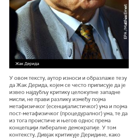
Жак Дерида
У овом тексту, аутор износи и образлаже тезу
да Жак Дерида, којем се често приписује да је
извео најдубљу критику целокупне западне
мисли, не прави разлику између појма
метафизичког (есенцијалистичког) ума и појма
пост-метафизичког (процедуралног) ума, те да
из тога проистиче и његов однос према
концепцији либералне демократије. У том
контексту, Дивјак критикује Деридине, како