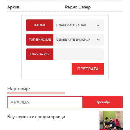
Архив
Радио Џезер
КАНАЛ:
ОДАБЕРИТЕ КАНАЛ
РАДИО БЕОГРАД 1
ТИП ЕМИСИЈЕ:
ОДАБЕРИТЕ ЕМИСИЈУ
РАДИО БЕОГРАД 2
СПОРТ
КЉУЧНА РЕЧ:
РАДИО БЕОГРАД 3
СЕРИЈА
БЕОГРАД 202
ИНФО
Најновије
РАДИО ПЛЕТЕНИЦА
ФИЛМ
РАДИО РОКЕНРОЛЕР
РАДИО ЏУБОКС
Блуз музика и сродни правци
РАДИО ВРТЕШКА