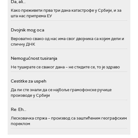
Da, ali...
Како преживети прва три дана катастрофе у Србији, и за
шта нас припрема ЕУ
Dvojnik mog oca
Вероватно свако од нас има свог двојника са којим дели и
сличну ДНК
Nemogućnost tusiranja
Не туширате се сваког дана – не стидите се, то је здраво
Cestitke za uspeh
Да ли сте знали да се најбоље грамофонске ручице
производе у Србији
Re: Eh...
Лесковачка спржа – производ са заштићеним географским
пореклом