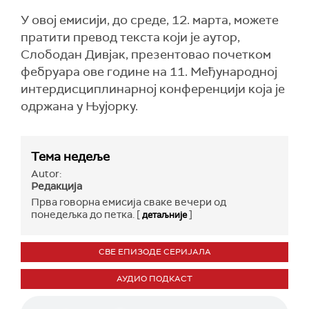
У овој емисији, до среде, 12. марта, можете
пратити превод текста који је аутор,
Слободан Дивјак, презентовао почетком
фебруара ове године на 11. Међународној
интердисциплинарној конференцији која је
одржана у Њујорку.
Тема недеље
Autor:
Редакција
Прва говорна емисија сваке вечери од
понедељка до петка. [
]
детаљније
СВЕ ЕПИЗОДЕ СЕРИЈАЛА
АУДИО ПОДКАСТ