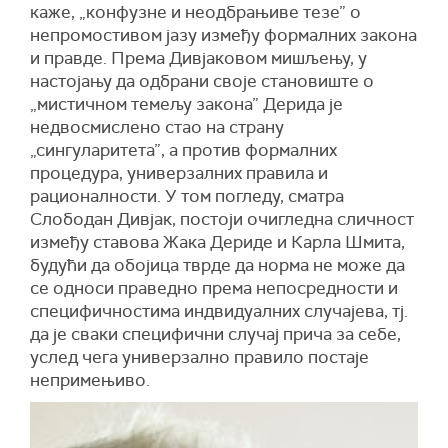
каже, „конфузне и неодбрањиве тезе” о
непромостивом јазу између формалних закона
и правде. Према Дивјаковом мишљењу, у
настојању да одбрани своје становиште о
„мистичном темељу закона” Дерида је
недвосмислено стао на страну
„сингуларитета”, а против формалних
процедура, универзалних правила и
рационалности. У том погледу, сматра
Слободан Дивјак, постоји очигледна сличност
између ставова Жака Дериде и Карла Шмита,
будући да обојица тврде да норма не може да
се односи праведно према непосредности и
специфичностима индвидуалних случајева, тј.
да је сваки специфични случај прича за себе,
услед чега универзално правило постаје
непримењиво.