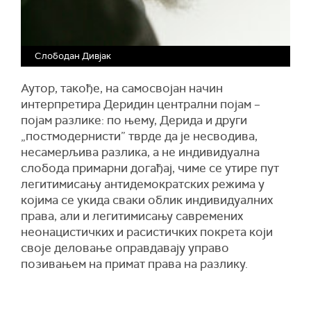
Слободан Дивјак
Аутор, такође, на самосвојан начин
интерпретира Деридин централни појам –
појам разлике: по њему, Дерида и други
„постмодернисти” тврде да је несводива,
несамерљива разлика, а не индивидуална
слобода примарни догађај, чиме се утире пут
легитимисању антидемократских режима у
којима се укида сваки облик индивидуалних
права, али и легитимисању савремених
неонацистичких и расистичких покрета који
своје деловање оправдавају управо
позивањем на примат права на разлику.