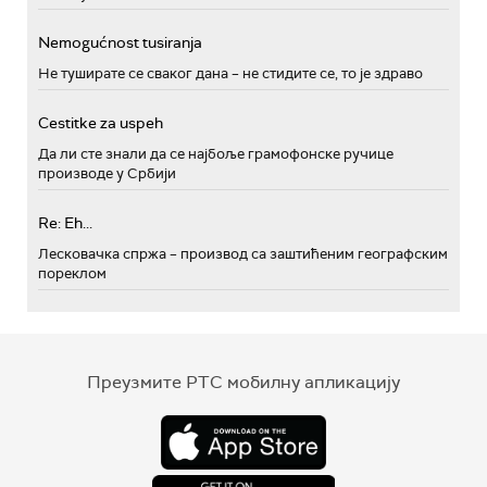
Nemogućnost tusiranja
Не туширате се сваког дана – не стидите се, то је здраво
Cestitke za uspeh
Да ли сте знали да се најбоље грамофонске ручице
производе у Србији
Re: Eh...
Лесковачка спржа – производ са заштићеним географским
пореклом
Преузмите РТС мобилну апликацију