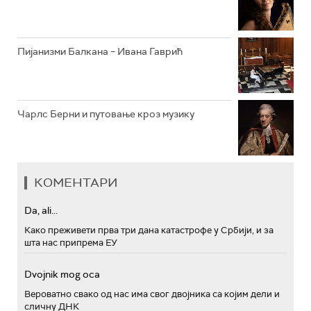
Пијанизми Балкана – Ивана Гаврић
Чарлс Берни и путовање кроз музику
КОМЕНТАРИ
Da, ali...
Како преживети прва три дана катастрофе у Србији, и за
шта нас припрема ЕУ
Dvojnik mog oca
Вероватно свако од нас има свог двојника са којим дели и
сличну ДНК