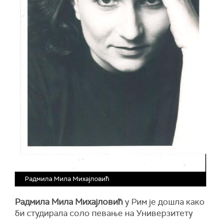
Радмила Мила Михајловић
Радмила Мила Михајловић
у Рим је дошла како
би студирала соло певање на Универзитету