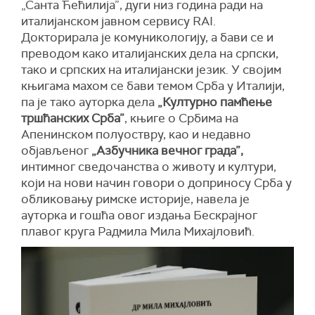
„Санта Ћећилија”, дуги низ година ради на
италијанском јавном сервису RAI.
Докторирала је комуникологију, а бави се и
преводом како италијанских дела на српски,
тако и српских на италијански језик. У својим
књигама махом се бави темом Срба у Италији,
па је тако ауторка дела
„Културно памћење
тршћанских Срба”
, књиге о Србима на
Апенинском полуоствру, као и недавно
објављеног
„Азбучника вечног града”,
интимног сведочанства о животу и култури,
који на нови начин говори о доприносу Срба у
обликовању римске историје, навела је
ауторка и гошћа овог издања Бескрајног
плавог круга Радмила Мила Михајловић.