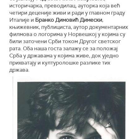
историчарка, преводилац, ауторка која већ
четири деценије живи и ради у главном граду
Италије и
Бранко Димовић Димески
,
књижевник, публициста, аутор документарних
филмова о логорима у Норвешкој у којима су
били заточени Срби током Другог светског
рата. Оба наша госта залажу се за положај
Срба у државама у којима живе, док уједно
прихватају и културолошке разлике тих
држава.