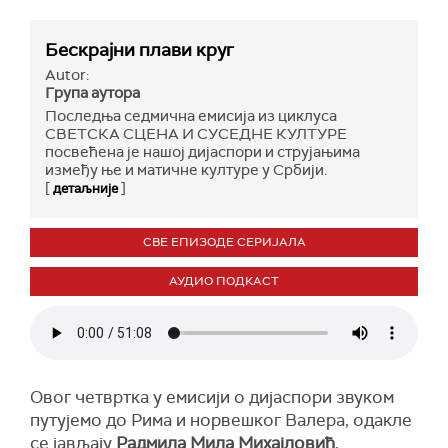
Бескрајни плави круг
Autor:
Група аутора
Последња седмична емисија из циклуса
СВЕТСКА СЦЕНА И СУСЕДНЕ КУЛТУРЕ
посвећена је нашој дијаспори и струјањима
између ње и матичне културе у Србији.
[
]
детаљније
СВЕ ЕПИЗОДЕ СЕРИЈАЛА
АУДИО ПОДКАСТ
Овог четвртка у емисији о дијаспори звуком
путујемо до Рима и норвешког Валера, одакле
се јављају
Радмила Мила Михајловић
,