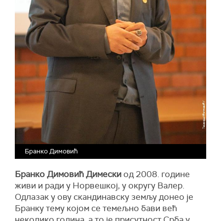
Бранко Димовић
Бранко Димовић Димески
од 2008. године
живи и ради у Норвешкој, у округу Валер.
Одлазак у ову скандинавску земљу донео је
Бранку тему којом се темељно бави већ
неколико година, а то је присутност Срба у