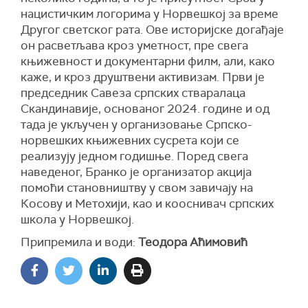
нацистичким логорима у Норвешкој за време
Другог светског рата. Ове историјске догађаје
он расветљава кроз уметност, пре свега
књижевност и документарни филм, али, како
каже, и кроз друштвени активизам. Први је
председник Савеза српских стваралаца
Скандинавије, основаног 2024. године и од
тада је укључен у организовање Српско-
норвешких књижевних сусрета који се
реализују једном годишње. Поред свега
наведеног, Бранко је организатор акција
помоћи становништву у свом завичају на
Косову и Метохији, као и кооснивач српских
школа у Норвешкој.
Припремила и води:
Теодора Аћимовић