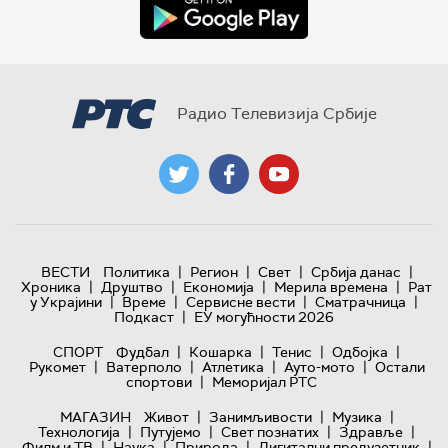
Радио Телевизија Србије
|
|
|
|
ВЕСТИ
Политика
Регион
Свет
Србија данас
|
|
|
|
Хроника
Друштво
Економија
Мерила времена
Рат
|
|
|
|
у Украјини
Време
Сервисне вести
Сматрачница
|
Подкаст
ЕУ могућности 2026
|
|
|
|
СПОРТ
Фудбал
Кошарка
Тенис
Одбојка
|
|
|
|
Рукомет
Ватерполо
Атлетика
Ауто-мото
Остали
|
спортови
Меморијал РТС
|
|
|
МАГАЗИН
Живот
Занимљивости
Музика
|
|
|
|
Технологијa
Путујемо
Свет познатих
Здравље
|
|
|
|
Филм и ТВ
Наука
Природа
Дигитални предузетник