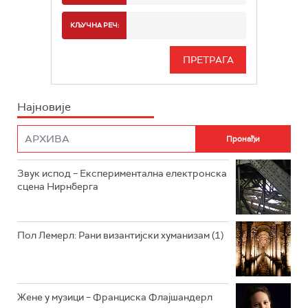
РАДИО БЕОГРАД 2
СПОРТ
КЉУЧНА РЕЧ:
РАДИО БЕОГРАД 3
СЕРИЈА
БЕОГРАД 202
ИНФО
Најновије
РАДИО ПЛЕТЕНИЦА
ФИЛМ
РАДИО РОКЕНРОЛЕР
РАДИО ЏУБОКС
Звук испод – Експериментална електронска
сцена Нирнберга
РАДИО ВРТЕШКА
РАДИО ЏЕЗЕР
Пол Лемерл: Рани византијски хуманизам (1)
АРХИВ
Жене у музици – Франциска Флајшандерл