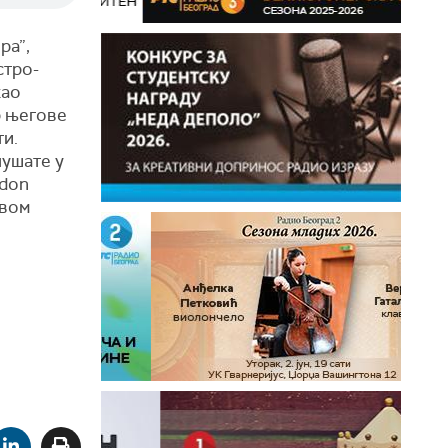
ра”,
стро-
као
р његове
и.
лушате у
ndon
авом