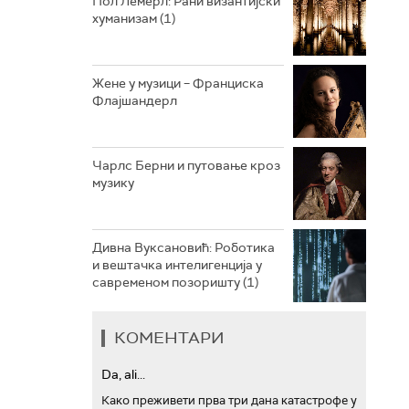
Пол Лемерл: Рани византијски
хуманизам (1)
АРХИВ
Жене у музици – Франциска
Флајшандерл
Чарлс Берни и путовање кроз
музику
Дивна Вуксановић: Роботика
и вештачка интелигенција у
савременом позоришту (1)
КОМЕНТАРИ
Da, ali...
Како преживети прва три дана катастрофе у