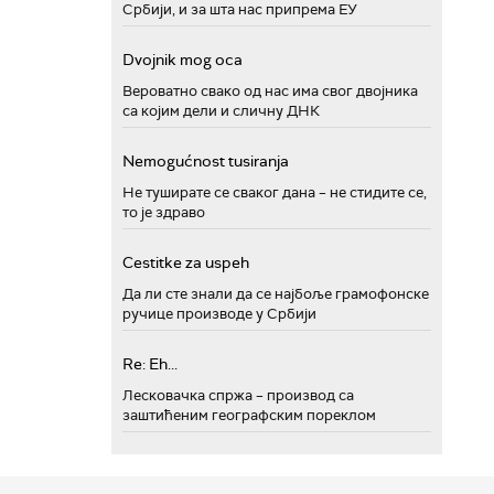
Србији, и за шта нас припрема ЕУ
Dvojnik mog oca
Вероватно свако од нас има свог двојника
са којим дели и сличну ДНК
Nemogućnost tusiranja
Не туширате се сваког дана – не стидите се,
то је здраво
Cestitke za uspeh
Да ли сте знали да се најбоље грамофонске
ручице производе у Србији
Re: Eh...
Лесковачка спржа – производ са
заштићеним географским пореклом