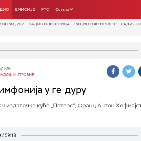
АДИО
ЕМИСИЈЕ
РТС
Остало
ЕОГРАД 202
РАДИО ПЛЕТЕНИЦА
РАДИО РОКЕНРОЛЕР
РАДИО Џ
АУТОР:
РАДОШ МИТРОВИЋ
имфонија у ге-дуру
ач издавачке куће „Петерс”, Франц Антон Хофмајст