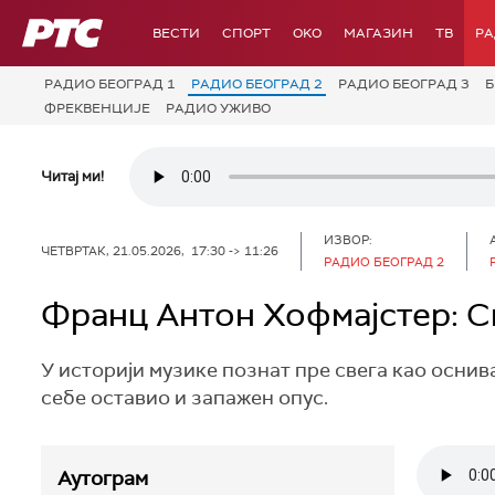
РТС
ВЕСТИ
СПОРТ
OKO
МАГАЗИН
ТВ
Р
РАДИО БЕОГРАД 1
РАДИО БЕОГРАД 2
РАДИО БЕОГРАД 3
Б
ФРЕКВЕНЦИЈЕ
РАДИО УЖИВО
Читај ми!
ИЗВОР:
ЧЕТВРТАК, 21.05.2026, 17:30 -> 11:26
РАДИО БЕОГРАД 2
Франц Антон Хофмајстер: С
У историји музике познат пре свега као оснив
себе оставио и запажен опус.
Аутограм