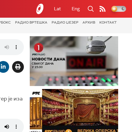
Lat
Eng
УБОКС
РАДИО ВРТЕШКА
РАДИО ЏЕЗЕР
АРХИВ
КОНТАКТ
ер је иза