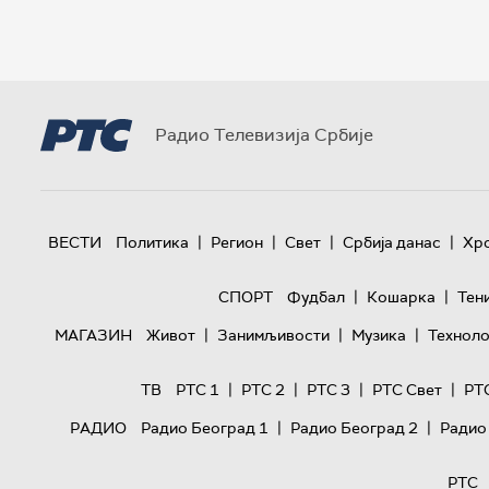
Радио Телевизија Србије
|
|
|
|
ВЕСТИ
Политика
Регион
Свет
Србија данас
Хр
|
|
СПОРТ
Фудбал
Кошарка
Тен
|
|
|
МАГАЗИН
Живот
Занимљивости
Музика
Техноло
|
|
|
|
ТВ
РТС 1
РТС 2
РТС 3
РТС Свет
РТ
|
|
РАДИО
Радио Београд 1
Радио Београд 2
Радио
РТС