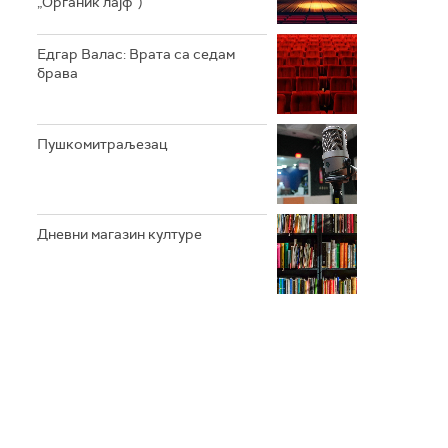
„Органик лајф”)
Едгар Валас: Врата са седам
брава
Пушкомитраљезац
Дневни магазин културе