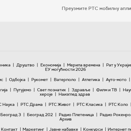
Преузмите РТС мобилну апли
|
|
|
|
оника
Друштво
Економија
Мерила времена
Рат у Украји
ЕУ могућности 2026
|
|
|
|
|
|
ис
Одбојка
Рукомет
Ватерполо
Атлетика
Ауто-мото
|
|
|
|
|
гијa
Путујемо
Свет познатих
Здравље
Филм и ТВ
Нау
|
хероје
Наизглед здрав
|
|
|
|
С Наука
РТС Драма
РТС Живот
РТС Класика
РТС Коло
|
|
|
 Београд 3
Београд 202
Радио Плетеница
Радио Рокенро
Архив
|
|
|
|
Контакт
Маркетинг
Јавне набавке
Конкурси
Интернет п