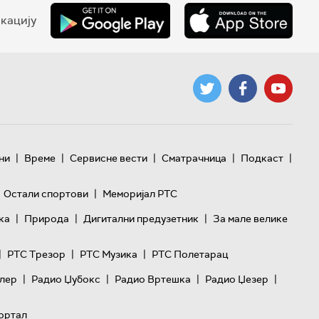
кацију
|
|
|
|
|
ни
Време
Сервисне вести
Сматрачница
Подкаст
|
Остали спортови
Меморијал РТС
|
|
|
ка
Природа
Дигитални предузетник
За мале велике
|
|
|
РТС Трезор
РТС Музика
РТС Полетарац
|
|
|
|
лер
Радио Џубокс
Радио Вртешка
Радио Џезер
ортал