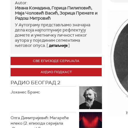
Autor:
Ивана Комадина, Горица Пилиповић,
Маја Чоловић Васић, Зорица Премате и
Радош Митровић
У Аутограму представљамо значајна
дела која најпотпуније рефлектују
домете и уметничку личност неког
аутора у појединим сегментима
његовог опуса. [
]
детаљније
СВЕ ЕПИЗОДЕ СЕРИЈАЛА
АУДИО ПОДКАСТ
РАДИО БЕОГРАД 2
Јоханес Брамс
Олга Димитријевић: Магареће
млеко (2. епизода серијала