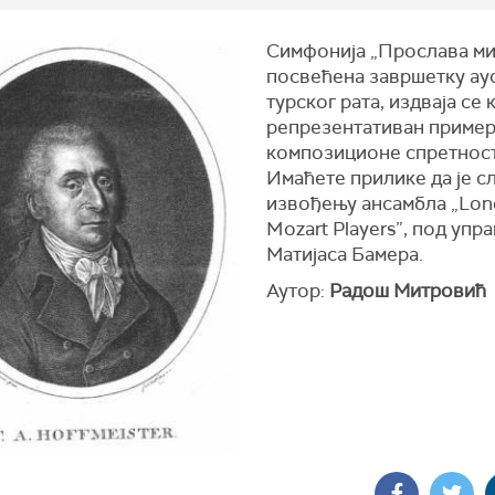
Симфонија „Прослава ми
посвећена завршетку ау
турског рата, издваја се 
репрезентативан приме
композиционе спретност
Имаћете прилике да је с
извођењу ансамбла „Lo
Mozart Players”, под упр
Матијаса Бамера.
Аутор:
Радош Митровић