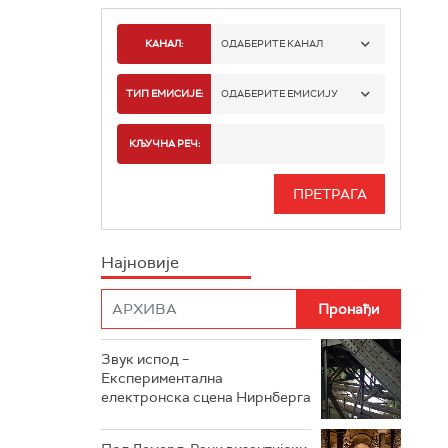
КАНАЛ:
ОДАБЕРИТЕ КАНАЛ
РАДИО БЕОГРАД 1
ТИП ЕМИСИЈЕ:
ОДАБЕРИТЕ ЕМИСИЈУ
РАДИО БЕОГРАД 2
СПОРТ
КЉУЧНА РЕЧ:
РАДИО БЕОГРАД 3
СЕРИЈА
БЕОГРАД 202
ИНФО
Најновије
РАДИО ПЛЕТЕНИЦА
ФИЛМ
РАДИО РОКЕНРОЛЕР
РАДИО ЏУБОКС
Звук испод –
Експериментална
РАДИО ВРТЕШКА
електронска сцена Нирнберга
РАДИО ЏЕЗЕР