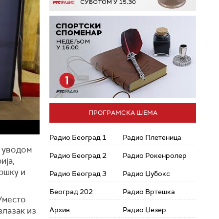
ПРОГРАМСКА ШЕМА
Радио Београд 1
Радио Плетеница
м уводом
Радио Београд 2
Радио Рокенролер
ија,
дршку и
Радио Београд 3
Радио Џубокс
Београд 202
Радио Вртешка
 Уместо
злазак из
Архив
Радио Џезер