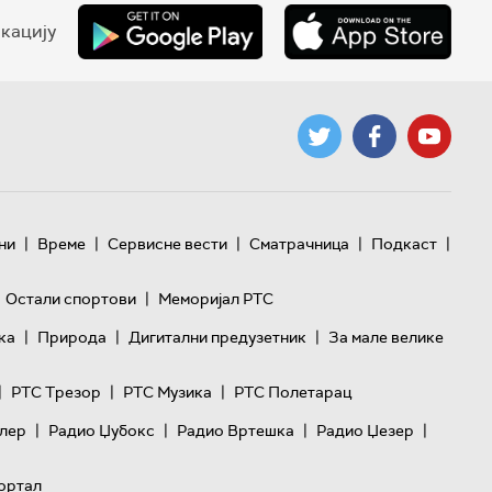
кацију
|
|
|
|
|
ни
Време
Сервисне вести
Сматрачница
Подкаст
|
Остали спортови
Меморијал РТС
|
|
|
ка
Природа
Дигитални предузетник
За мале велике
|
|
|
РТС Трезор
РТС Музика
РТС Полетарац
|
|
|
|
лер
Радио Џубокс
Радио Вртешка
Радио Џезер
ортал