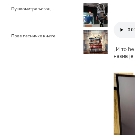
Пушкомитраљезац
Прве песничке књиге
„И то ће
назив ј