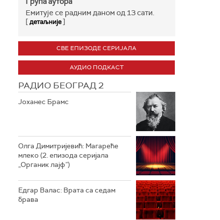
Група аутора
Емитује се радним даном од 13 сати.
[
]
детаљније
СВЕ ЕПИЗОДЕ СЕРИЈАЛА
АУДИО ПОДКАСТ
РАДИО БЕОГРАД 2
Јоханес Брамс
Олга Димитријевић: Магареће
млеко (2. епизода серијала
„Органик лајф”)
Едгар Валас: Врата са седам
брава