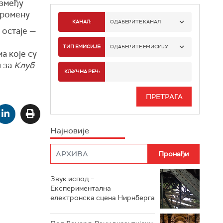
између
 промену
КАНАЛ:
ОДАБЕРИТЕ КАНАЛ
 остаје —
РАДИО БЕОГРАД 1
ТИП ЕМИСИЈЕ:
ОДАБЕРИТЕ ЕМИСИЈУ
а које су
 за
Клуб
РАДИО БЕОГРАД 2
СПОРТ
КЉУЧНА РЕЧ:
РАДИО БЕОГРАД 3
СЕРИЈА
БЕОГРАД 202
ИНФО
Најновије
РАДИО ПЛЕТЕНИЦА
ФИЛМ
РАДИО РОКЕНРОЛЕР
РАДИО ЏУБОКС
Звук испод –
Експериментална
РАДИО ВРТЕШКА
електронска сцена Нирнберга
РАДИО ЏЕЗЕР