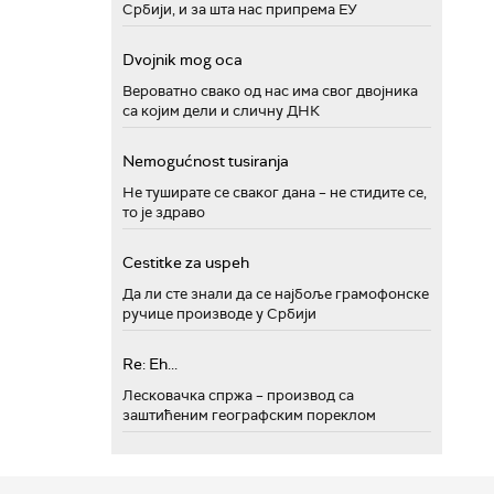
Србији, и за шта нас припрема ЕУ
Dvojnik mog oca
Вероватно свако од нас има свог двојника
са којим дели и сличну ДНК
Nemogućnost tusiranja
Не туширате се сваког дана – не стидите се,
то је здраво
Cestitke za uspeh
Да ли сте знали да се најбоље грамофонске
ручице производе у Србији
Re: Eh...
Лесковачка спржа – производ са
заштићеним географским пореклом