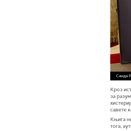
Санда 
Кроз ист
за разум
хистериј
савете к
Књига не
тога, ау