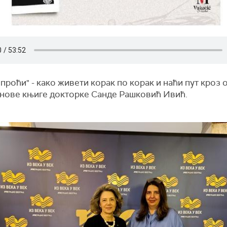
 проћи" - како живети корак по корак и наћи пут кроз о
е нове књиге докторке Санде Рашковић Ивић.