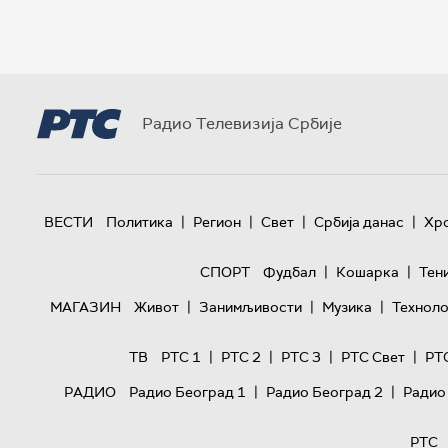
Радио Телевизија Србије
|
|
|
|
ВЕСТИ
Политика
Регион
Свет
Србија данас
Хр
|
|
СПОРТ
Фудбал
Кошарка
Тен
|
|
|
МАГАЗИН
Живот
Занимљивости
Музика
Техноло
|
|
|
|
ТВ
РТС 1
РТС 2
РТС 3
РТС Свет
РТ
|
|
РАДИО
Радио Београд 1
Радио Београд 2
Радио
РТС