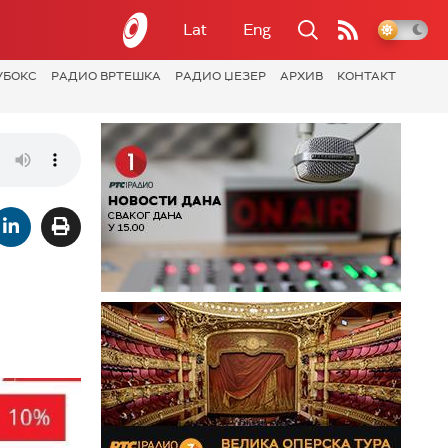
Lat
Eng
УБОКС
РАДИО ВРТЕШКА
РАДИО ЏЕЗЕР
АРХИВ
КОНТАКТ