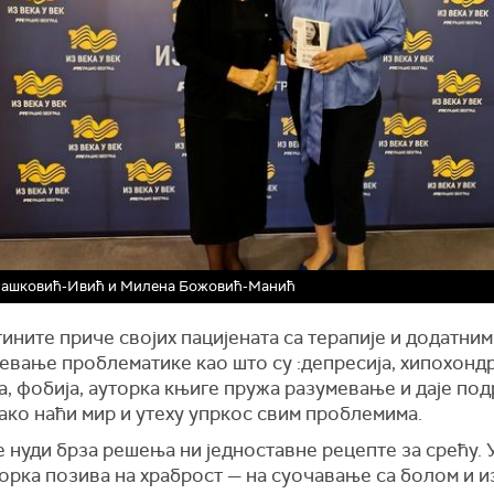
Рашковић-Ивић и Милена Божовић-Манић
ините приче својих пацијената са терапије и додатни
евање проблематике као што су :депресија, хипохондр
а, фобија, ауторка књиге пружа разумевање и даје по
ако наћи мир и утеху упркос свим проблемима.
 нуди брза решења ни једноставне рецепте за срећу.
торка позива на храброст — на суочавање са болом и и