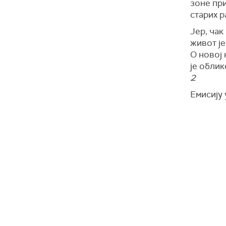
зоне при
старих р
Јер, чак
живот ј
О новој 
је обли
2
Емисију 