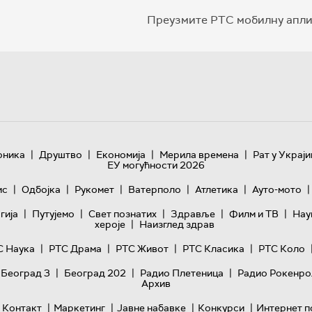
Преузмите РТС мобилну апли
|
|
|
|
оника
Друштво
Економија
Мерила времена
Рат у Украји
ЕУ могућности 2026
|
|
|
|
|
|
ис
Одбојка
Рукомет
Ватерполо
Атлетика
Ауто-мото
|
|
|
|
|
гијa
Путујемо
Свет познатих
Здравље
Филм и ТВ
Нау
|
хероје
Наизглед здрав
|
|
|
|
С Наука
РТС Драма
РТС Живот
РТС Класика
РТС Коло
|
|
|
 Београд 3
Београд 202
Радио Плетеница
Радио Рокенро
Архив
|
|
|
|
Контакт
Маркетинг
Јавне набавке
Конкурси
Интернет п