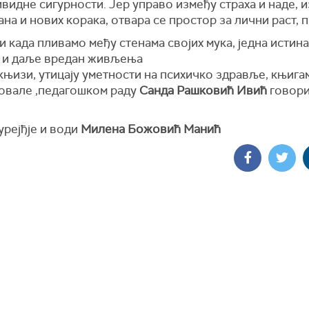
видне сигурности. Јер управо између страха и наде, 
ана и нових корака, отвара се простор за лични раст,
 и када пливамо међу стенама својих мука, једна истина
е и даље вредан живљења
књизи, утицају уметности на психичко здравље, књигам
ковале ,педагошком раду
Санда Рашковић Ивић
говори
урејђје и води
Милена Божовић Манић