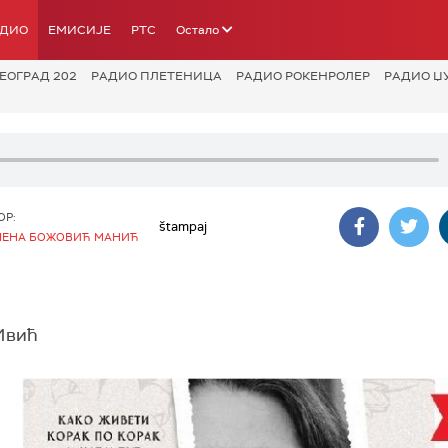
АДИО
ЕМИСИЈЕ
РТС
Остало
ЕОГРАД 202
РАДИО ПЛЕТЕНИЦА
РАДИО РОКЕНРОЛЕР
РАДИО Џ
ОР:
štampaj
ЕНА БОЖОВИЋ МАНИЋ
Ивић