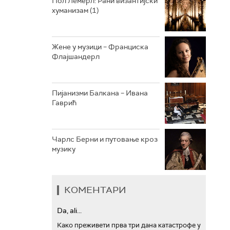
Пол Лемерл: Рани византијски
хуманизам (1)
АРХИВ
Жене у музици – Франциска
Флајшандерл
Пијанизми Балкана – Ивана
Гаврић
Чарлс Берни и путовање кроз
музику
КОМЕНТАРИ
Da, ali...
Како преживети прва три дана катастрофе у