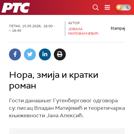
РТС
АУТОР:
ПЕТАК, 15.05.2026, 16:00 -
štampaj
ЈОВАНА
> 16:40
МИЛОВАНЧЕВИЋ
Нора, змија и кратки
роман
Гости данашњег Гутенберговог одговора
су: писац Владан Матијевић и теоретичарка
књижевности Јана Алексић.