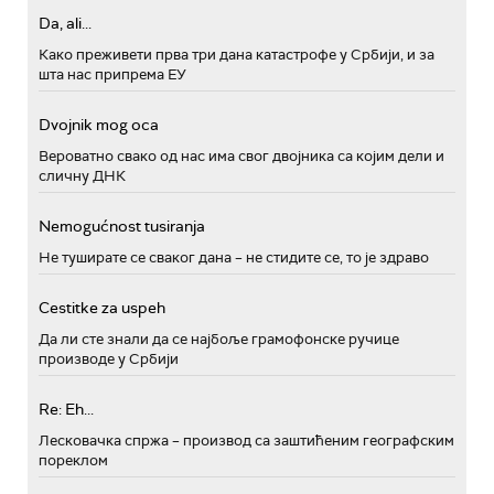
Da, ali...
Како преживети прва три дана катастрофе у Србији, и за
шта нас припрема ЕУ
Dvojnik mog oca
Вероватно свако од нас има свог двојника са којим дели и
сличну ДНК
Nemogućnost tusiranja
Не туширате се сваког дана – не стидите се, то је здраво
Cestitke za uspeh
Да ли сте знали да се најбоље грамофонске ручице
производе у Србији
Re: Eh...
Лесковачка спржа – производ са заштићеним географским
пореклом