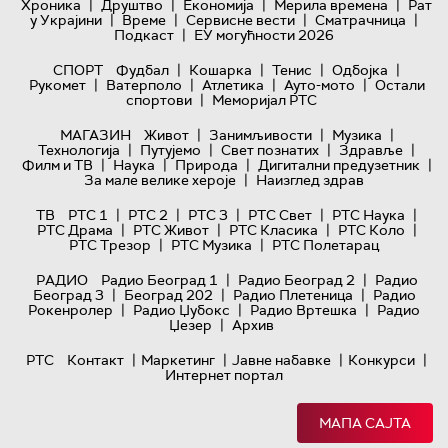
|
|
|
|
Хроника
Друштво
Економија
Мерила времена
Рат
|
|
|
|
у Украјини
Време
Сервисне вести
Сматрачница
|
Подкаст
ЕУ могућности 2026
|
|
|
|
СПОРТ
Фудбал
Кошарка
Тенис
Одбојка
|
|
|
|
Рукомет
Ватерполо
Атлетика
Ауто-мото
Остали
|
спортови
Меморијал РТС
|
|
|
МАГАЗИН
Живот
Занимљивости
Музика
|
|
|
|
Технологијa
Путујемо
Свет познатих
Здравље
|
|
|
|
Филм и ТВ
Наука
Природа
Дигитални предузетник
|
За мале велике хероје
Наизглед здрав
|
|
|
|
|
ТВ
РТС 1
РТС 2
РТС 3
РТС Свет
РТС Наука
|
|
|
|
РТС Драма
РТС Живот
РТС Класика
РТС Коло
|
|
РТС Трезор
РТС Музика
РТС Полетарац
|
|
РАДИО
Радио Београд 1
Радио Београд 2
Радио
|
|
|
Београд 3
Београд 202
Радио Плетеница
Радио
|
|
|
Рокенролер
Радио Џубокс
Радио Вртешка
Радио
|
Џезер
Архив
|
|
|
|
РТС
Контакт
Маркетинг
Јавне набавке
Конкурси
Интернет портал
МАПА САЈТА