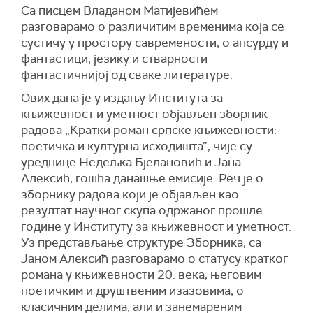
Са писцем Владаном Матијевићем
разговарамо о различитим временима која се
сустичу у простору савремености, о апсурду и
фантастици, језику и стварности
фантастичнијој од сваке литературе.
Ових дана је у издању Института за
књижевност и уметност објављен зборник
радова „Кратки роман српске књижевности:
поетичка и културна исходишта”, чије су
уреднице Недељка Бјелановић и Јана
Алексић, гошћа данашње емисије. Реч је о
зборнику радова који је објављен као
резултат научног скупа одржаног прошле
године у Институту за књижевност и уметност.
Уз представљање структуре Зборника, са
Јаном Алексић разговарамо о статусу кратког
романа у књижевности 20. века, његовим
поетичким и друштвеним изазовима, о
класичним делима, али и занемареним