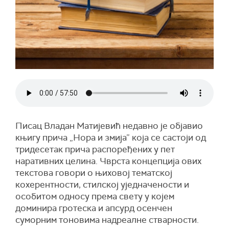
Писац Владан Матијевић недавно је објавио
књигу прича „Нора и змија” која се састоји од
тридесетак прича распоређених у пет
наративних целина. Чврста концепција ових
текстова говори о њиховој тематској
кохерентности, стилској уједначености и
особитом односу према свету у којем
доминира гротеска и апсурд осенчен
суморним тоновима надреалне стварности.