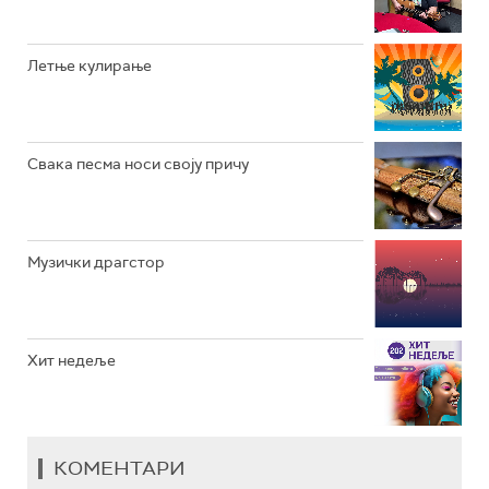
РАДИО ВРТЕШКА
РАДИО ЏЕЗЕР
Летње кулирање
АРХИВ
Свака песма носи своју причу
Музички драгстор
Хит недеље
КОМЕНТАРИ