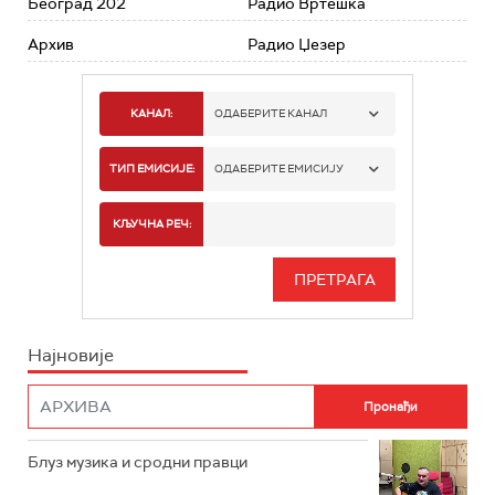
Београд 202
Радио Вртешка
Архив
Радио Џезер
КАНАЛ:
ОДАБЕРИТЕ КАНАЛ
РАДИО БЕОГРАД 1
ТИП ЕМИСИЈЕ:
ОДАБЕРИТЕ ЕМИСИЈУ
РАДИО БЕОГРАД 2
СПОРТ
КЉУЧНА РЕЧ:
РАДИО БЕОГРАД 3
СЕРИЈА
БЕОГРАД 202
ИНФО
Најновије
РАДИО ПЛЕТЕНИЦА
ФИЛМ
РАДИО РОКЕНРОЛЕР
РАДИО ЏУБОКС
Блуз музика и сродни правци