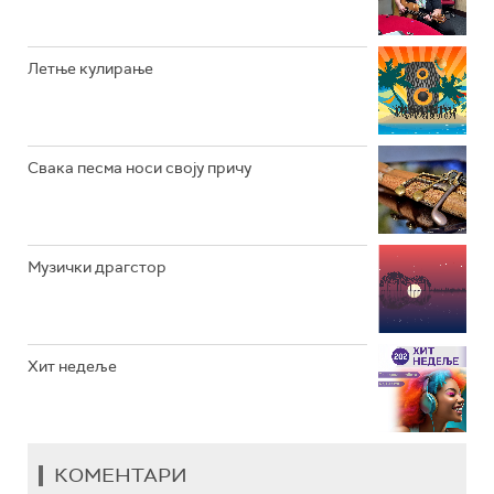
РАДИО ВРТЕШКА
РАДИО ЏЕЗЕР
Летње кулирање
АРХИВ
Свака песма носи своју причу
Музички драгстор
Хит недеље
КОМЕНТАРИ