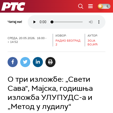
РТС
Читај ми!
ИЗВОР:
АУТОР:
СРЕДА, 20.05.2026, 16:00 -
РАДИО БЕОГРАД
ЗОЈА
> 14:52
2
БОЈИЋ
О три изложбе: „Свети
Сава", Мајска, годишња
изложба УЛУПУДС-а и
„Метод у лудилу“