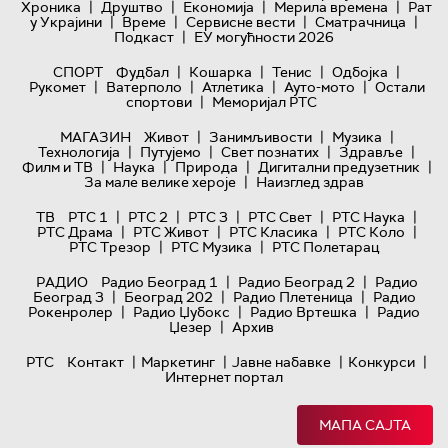
|
|
|
|
Хроника
Друштво
Економија
Мерила времена
Рат
|
|
|
|
у Украјини
Време
Сервисне вести
Сматрачница
|
Подкаст
ЕУ могућности 2026
|
|
|
|
СПОРТ
Фудбал
Кошарка
Тенис
Одбојка
|
|
|
|
Рукомет
Ватерполо
Атлетика
Ауто-мото
Остали
|
спортови
Меморијал РТС
|
|
|
МАГАЗИН
Живот
Занимљивости
Музика
|
|
|
|
Технологијa
Путујемо
Свет познатих
Здравље
|
|
|
|
Филм и ТВ
Наука
Природа
Дигитални предузетник
|
За мале велике хероје
Наизглед здрав
|
|
|
|
|
ТВ
РТС 1
РТС 2
РТС 3
РТС Свет
РТС Наука
|
|
|
|
РТС Драма
РТС Живот
РТС Класика
РТС Коло
|
|
РТС Трезор
РТС Музика
РТС Полетарац
|
|
РАДИО
Радио Београд 1
Радио Београд 2
Радио
|
|
|
Београд 3
Београд 202
Радио Плетеница
Радио
|
|
|
Рокенролер
Радио Џубокс
Радио Вртешка
Радио
|
Џезер
Архив
|
|
|
|
РТС
Контакт
Маркетинг
Јавне набавке
Конкурси
Интернет портал
МАПА САЈТА