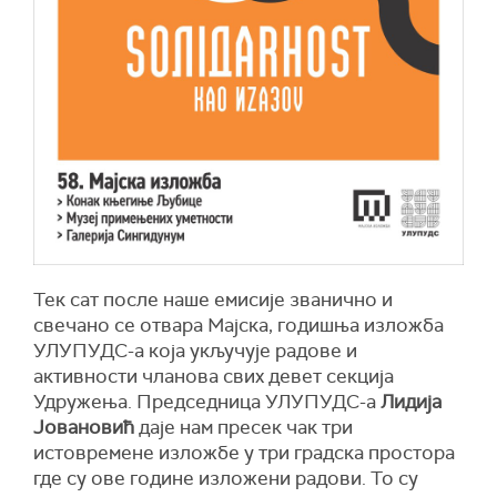
Тек сат после наше емисије званично и
свечано се отвара Мајска, годишња изложба
УЛУПУДС-а која укључује радове и
активности чланова свих девет секција
Удружења. Председница УЛУПУДС-а
Лидија
Јовановић
даје нам пресек чак три
истовремене изложбе у три градска простора
где су ове године изложени радови. То су