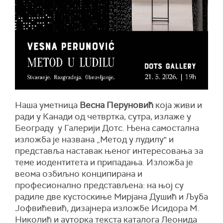
Наша уметница
Весна Перуновић
која живи и
ради у Канади од четвртка, сутра, излаже у
Београду у Галерији Дотс. Њена самостална
изложба је названа „Метод у лудилу" и
представља наставак њеног интересовања за
теме иодентитета и припадања. Изложба је
веома озбиљно конципирана и
професионално представљена: на њој су
радиле две кустоскиње Мирјана Душић и Љуба
Јофвићевић, дизајнера изложбе Исидора М.
Николић и ауторка текста каталога Леонида