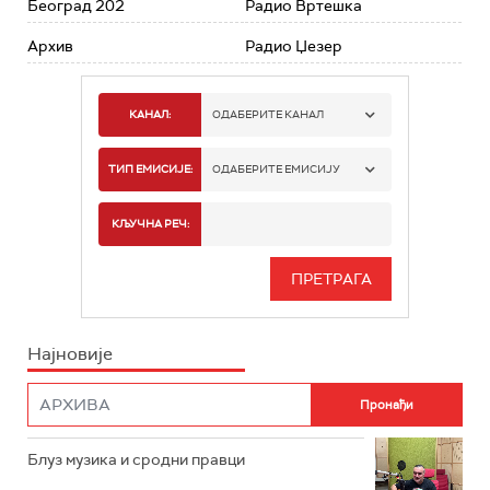
Београд 202
Радио Вртешка
Архив
Радио Џезер
КАНАЛ:
ОДАБЕРИТЕ КАНАЛ
РАДИО БЕОГРАД 1
ТИП ЕМИСИЈЕ:
ОДАБЕРИТЕ ЕМИСИЈУ
РАДИО БЕОГРАД 2
СПОРТ
КЉУЧНА РЕЧ:
РАДИО БЕОГРАД 3
СЕРИЈА
БЕОГРАД 202
ИНФО
Најновије
РАДИО ПЛЕТЕНИЦА
ФИЛМ
РАДИО РОКЕНРОЛЕР
РАДИО ЏУБОКС
Блуз музика и сродни правци