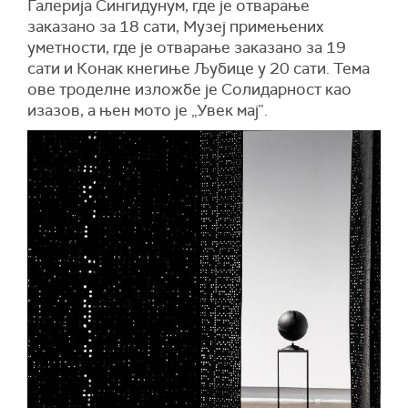
Галерија Сингидунум, где је отварање
заказано за 18 сати, Музеј примењених
уметности, где је отварање заказано за 19
сати и Конак кнегиње Љубице у 20 сати. Тема
ове троделне изложбе је Солидарност као
изазов, а њен мото је „Увек мај”.