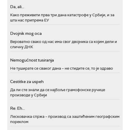
Da, ali...
Како преживети прва три дана катастрофе у Србији, и за
шта нас припрема ЕУ
Dvojnik mog oca
Вероватно свако од нас има свог двојника са којим дели и
сличну ДНК
Nemogućnost tusiranja
Не туширате се сваког дана – не стидите се, то је здраво
Cestitke za uspeh
Да ли сте знали да се најбоље грамофонске ручице
производе у Србији
Re: Eh...
Лесковачка спржа – производ са заштићеним географским
пореклом