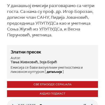
У данашњој емисији разговарамо са четри
госта. Са нама су проф. др. Игор Борозан,
дописни члан САНУ, Лидија Јовановић,
председница УЛУПУДСа као и уметница
Соња Жугић из УЛУПУДСа, и Весна
Перуновић, уметница.
Златни пресек
Autor:
Тања Живковић, Зоја Бојић
Емисија се бави визуелним уметностима и
ликовном културом [
]
детаљније
СВЕ ЕПИЗОДЕ СЕРИЈАЛА
АУДИО ПОДКАСТ