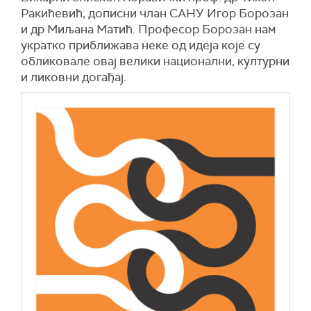
Ракићевић, дописни члан САНУ Игор Борозан
и др Миљана Матић. Професор Борозан нам
укратко приближава неке од идеја које су
обликовале овај велики национални, културни
и ликовни догађај.