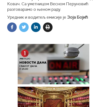
Ковач. Са уметницом Весном Перуновић
разговарамо о њеном раду.
Уредник и водитељ емисије је
Зоја Бојић