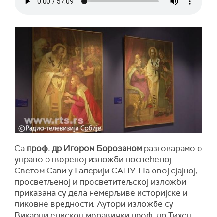
Са
проф. др Игором Борозаном
разговарамо о
управо отвореној изложби посвећеној
Светом Сави у Галерији САНУ. На овој сјајној,
просветљеној и просветитељској изложби
приказана су дела немерљиве историјске и
ликовне вредности. Аутори изложбе су
Викарни eпископ моравички проф. др Тихон