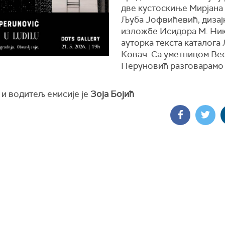
две кустоскиње Мирјана
Љуба Јофвићевић, дизај
изложбе Исидора М. Ни
ауторка текста каталога
Ковач. Са уметницом Ве
Перуновић разговарамо
 и водитељ емисије је
Зоја Бојић