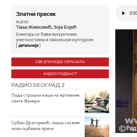
Златни пресек
Autor:
Тања Живковић, Зоја Бојић
Емисија се бави визуелним
уметностима и ликовном културом
[
]
детаљније
СВЕ ЕПИЗОДЕ СЕРИЈАЛА
АУДИО ПОДКАСТ
РАДИО БЕОГРАД 2
Пада страшна киша на жртвеник
свете Венере
Срђан Драгојевић: Једна сасвим
нова љубавна прича