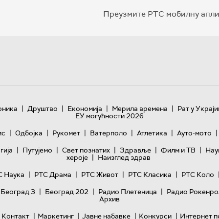
Преузмите РТС мобилну апли
|
|
|
|
оника
Друштво
Економија
Мерила времена
Рат у Украји
ЕУ могућности 2026
|
|
|
|
|
|
ис
Одбојка
Рукомет
Ватерполо
Атлетика
Ауто-мото
|
|
|
|
|
гијa
Путујемо
Свет познатих
Здравље
Филм и ТВ
Нау
|
хероје
Наизглед здрав
|
|
|
|
С Наука
РТС Драма
РТС Живот
РТС Класика
РТС Коло
|
|
|
 Београд 3
Београд 202
Радио Плетеница
Радио Рокенро
Архив
|
|
|
|
Контакт
Маркетинг
Јавне набавке
Конкурси
Интернет п