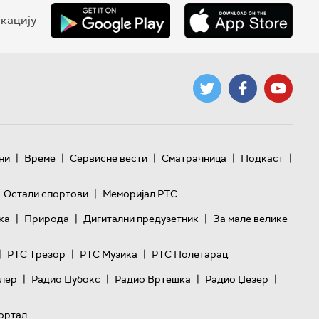
кацију
|
|
|
|
|
ни
Време
Сервисне вести
Сматрачница
Подкаст
|
Остали спортови
Меморијал РТС
|
|
|
ка
Природа
Дигитални предузетник
За мале велике
|
|
|
РТС Трезор
РТС Музика
РТС Полетарац
|
|
|
|
лер
Радио Џубокс
Радио Вртешка
Радио Џезер
ортал