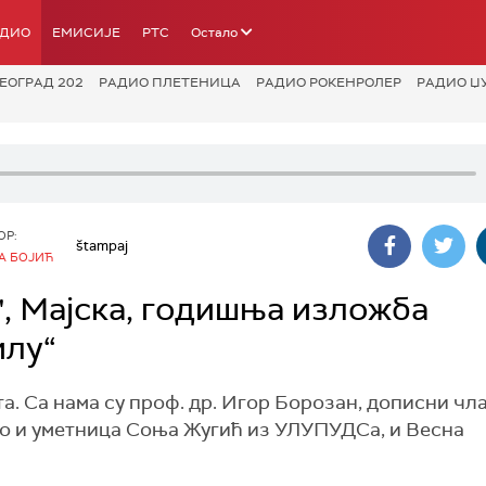
АДИО
ЕМИСИЈЕ
РТС
Остало
ЕОГРАД 202
РАДИО ПЛЕТЕНИЦА
РАДИО РОКЕНРОЛЕР
РАДИО Џ
ОР:
štampaj
А БОЈИЋ
", Мајска, годишња изложба
илу“
а. Са нама су проф. др. Игор Борозан, дописни чл
о и уметница Соња Жугић из УЛУПУДСа, и Весна