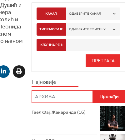
 Душић и
нера
КАНАЛ:
ОДАБЕРИТЕ КАНАЛ
колић и
 Леонида
РАДИО БЕОГРАД 1
ТИП ЕМИСИЈЕ:
ОДАБЕРИТЕ ЕМИСИЈУ
сном
 о њеном
РАДИО БЕОГРАД 2
СПОРТ
КЉУЧНА РЕЧ:
РАДИО БЕОГРАД 3
СЕРИЈА
БЕОГРАД 202
ИНФО
Најновије
РАДИО ПЛЕТЕНИЦА
ФИЛМ
РАДИО РОКЕНРОЛЕР
РАДИО ЏУБОКС
Гаел Фај: Жакаранда (16)
РАДИО ВРТЕШКА
РАДИО ЏЕЗЕР