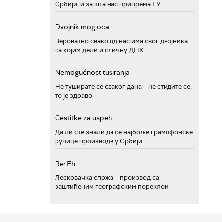
Србији, и за шта нас припрема ЕУ
Dvojnik mog oca
Вероватно свако од нас има свог двојника
са којим дели и сличну ДНК
Nemogućnost tusiranja
Не туширате се сваког дана – не стидите се,
то је здраво
Cestitke za uspeh
Да ли сте знали да се најбоље грамофонске
ручице производе у Србији
Re: Eh...
Лесковачка спржа – производ са
заштићеним географским пореклом