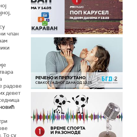
ној
јној,
су
ни члан
нам
лики
ије
твара
а
е радове
их девет
седница
ановић
три
ове
 То су