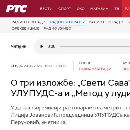
РТС
ВЕСТИ
СПОРТ
OKO
МАГАЗИН
ТВ
Р
РАДИО БЕОГРАД 1
РАДИО БЕОГРАД 2
РАДИО БЕОГРАД 3
Б
ФРЕКВЕНЦИЈЕ
РАДИО УЖИВО
Читај ми!
ИЗВОР:
АУТ
СРЕДА, 20.05.2026, 16:00 -> 14:52
РАДИО БЕОГРАД 2
ЗОЈ
О три изложбе: „Свети Сава
УЛУПУДС-а и „Метод у луд
У данашњој емисији разговарамо са четри гост
Лидија Јовановић, председница УЛУПУДСа ка
Перуновић, уметница.