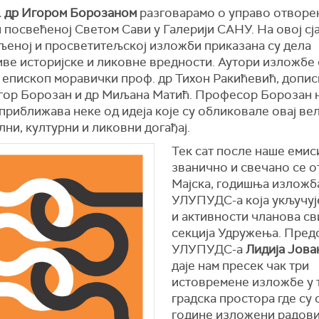
. др Игором Борозаном
разговарамо о управо отворе
посвећеној Светом Сави у Галерији САНУ. На овој сја
љеној и просветитељској изложби приказана су дела
ве историјске и ликовне вредности. Аутори изложбе 
 eпископ моравички проф. др Тихон Ракићевић, допис
ор Борозан и др Миљана Матић. Професор Борозан 
приближава неке од идеја које су обликовале овај ве
ни, културни и ликовни догађај.
Тек сат после наше емис
званично и свечано се о
Мајска, годишња изложб
УЛУПУДС-а која укључуј
и активности чланова св
секција Удружења. Пред
УЛУПУДС-а
Лидија Јов
даје нам пресек чак три
истовремене изложбе у 
градска простора где су 
године изложени радови.