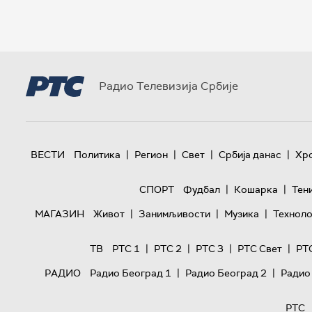
Радио Телевизија Србије
|
|
|
|
ВЕСТИ
Политика
Регион
Свет
Србија данас
Хр
|
|
СПОРТ
Фудбал
Кошарка
Тен
|
|
|
МАГАЗИН
Живот
Занимљивости
Музика
Техноло
|
|
|
|
ТВ
РТС 1
РТС 2
РТС 3
РТС Свет
РТ
|
|
РАДИО
Радио Београд 1
Радио Београд 2
Радио
РТС