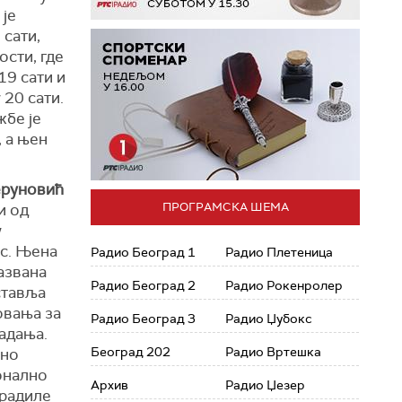
 је
 сати,
сти, где
19 сати и
20 сати.
жбе је
 а њен
еруновић
ПРОГРАМСКА ШЕМА
и од
у
тс. Њена
Радио Београд 1
Радио Плетеница
азвана
Радио Београд 2
Радио Рокенролер
ставља
овања за
Радио Београд 3
Радио Џубокс
адања.
Београд 202
Радио Вртешка
љно
онално
Архив
Радио Џезер
 радиле