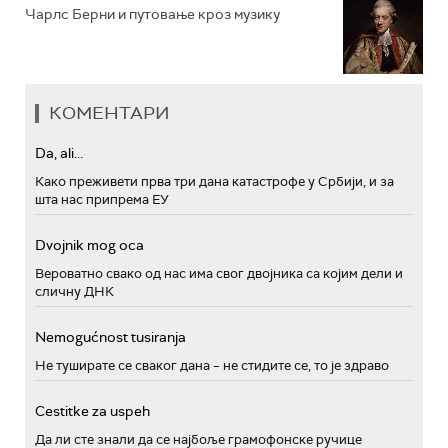
Чарлс Берни и путовање кроз музику
КОМЕНТАРИ
Da, ali...
Како преживети прва три дана катастрофе у Србији, и за
шта нас припрема ЕУ
Dvojnik mog oca
Вероватно свако од нас има свог двојника са којим дели и
сличну ДНК
Nemogućnost tusiranja
Не туширате се сваког дана – не стидите се, то је здраво
Cestitke za uspeh
Да ли сте знали да се најбоље грамофонске ручице