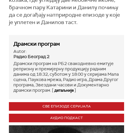
козака, где угледају две необичне иконе,
брачном пару Катарини и Данилу почињу
да се догађају натприродне епизоде у које
је уплетен и Данилов таст.
Драмски програм
Autor:
Радио Београд 2
Драмски програм на РБ2 свакодневно емитује
репризну и премијерну продукцију радним
данима од 18:32, суботом у 18:00 у серијама Мала
сцена, Паукова мрежа, Радио игра, Драма Другог
програма, Звездани часови и Документарно
драмски програм. [
]
детаљније
СВЕ ЕПИЗОДЕ СЕРИЈАЛА
АУДИО ПОДКАСТ