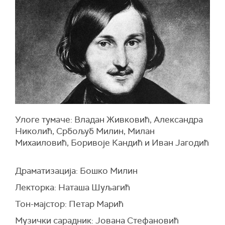
Улоге тумаче: Владан Живковић, Александра
Николић, Србољуб Милин, Милан
Михаиловић, Боривоје Кандић и Иван Јагодић
Драматизација: Бошко Милин
Лекторка: Наташа Шуљагић
Тон-мајстор: Петар Марић
Музички сарадник: Јована Стефановић