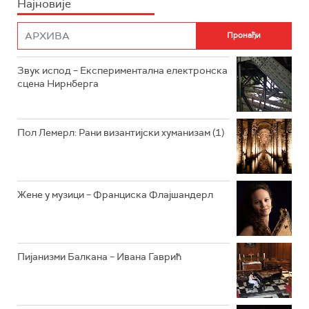
Најновије
РАДИО ПЛЕТЕНИЦА
ФИЛМ
РАДИО РОКЕНРОЛЕР
РАДИО ЏУБОКС
Звук испод – Експериментална електронска
сцена Нирнберга
РАДИО ВРТЕШКА
РАДИО ЏЕЗЕР
Пол Лемерл: Рани византијски хуманизам (1)
АРХИВ
Жене у музици – Франциска Флајшандерл
Пијанизми Балкана – Ивана Гаврић