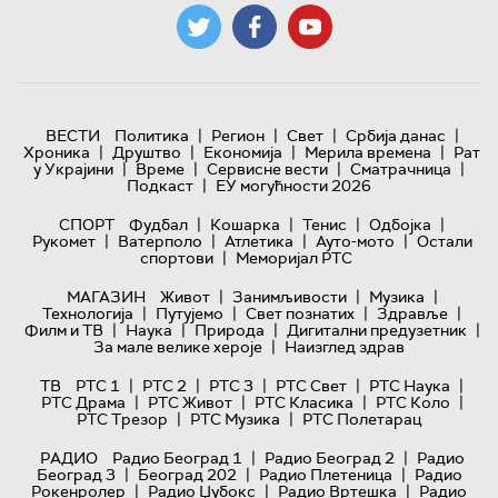
|
|
|
|
ВЕСТИ
Политика
Регион
Свет
Србија данас
|
|
|
|
Хроника
Друштво
Економија
Мерила времена
Рат
|
|
|
|
у Украјини
Време
Сервисне вести
Сматрачница
|
Подкаст
ЕУ могућности 2026
|
|
|
|
СПОРТ
Фудбал
Кошарка
Тенис
Одбојка
|
|
|
|
Рукомет
Ватерполо
Атлетика
Ауто-мото
Остали
|
спортови
Меморијал РТС
|
|
|
МАГАЗИН
Живот
Занимљивости
Музика
|
|
|
|
Технологијa
Путујемо
Свет познатих
Здравље
|
|
|
|
Филм и ТВ
Наука
Природа
Дигитални предузетник
|
За мале велике хероје
Наизглед здрав
|
|
|
|
|
ТВ
РТС 1
РТС 2
РТС 3
РТС Свет
РТС Наука
|
|
|
|
РТС Драма
РТС Живот
РТС Класика
РТС Коло
|
|
РТС Трезор
РТС Музика
РТС Полетарац
|
|
РАДИО
Радио Београд 1
Радио Београд 2
Радио
|
|
|
Београд 3
Београд 202
Радио Плетеница
Радио
|
|
|
Рокенролер
Радио Џубокс
Радио Вртешка
Радио