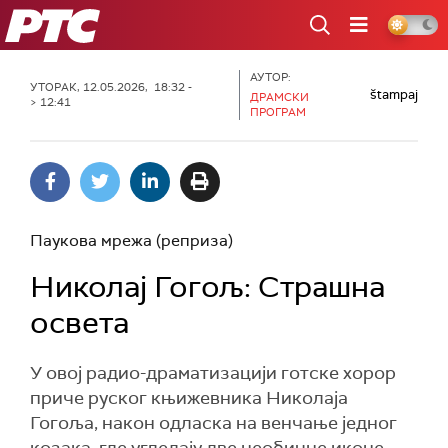
РТС
АУТОР:
УТОРАК, 12.05.2026, 18:32 -
štampaj
ДРАМСКИ
> 12:41
ПРОГРАМ
Паукова мрежа (реприза)
Николај Гогољ: Страшна
освета
У овој радио-драматизацији готске хорор
приче руског књижевника Николаја
Гогоља, након одласка на венчање једног