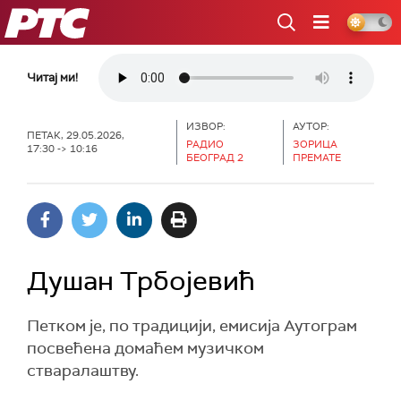
РТС
Читај ми!
ИЗВОР:
АУТОР:
ПЕТАК, 29.05.2026,
РАДИО
ЗОРИЦА
17:30 -> 10:16
БЕОГРАД 2
ПРЕМАТЕ
Душан Трбојевић
Петком је, по традицији, емисија Аутограм
посвећена домаћем музичком
стваралаштву.