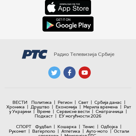
Радио Телевизија Србије
|
|
|
|
ВЕСТИ
Политика
Регион
Свет
Србија данас
|
|
|
|
Хроника
Друштво
Економија
Мерила времена
Рат
|
|
|
|
у Украјини
Време
Сервисне вести
Сматрачница
|
Подкаст
ЕУ могућности 2026
|
|
|
|
СПОРТ
Фудбал
Кошарка
Тенис
Одбојка
|
|
|
|
Рукомет
Ватерполо
Атлетика
Ауто-мото
Остали
|
спортови
Меморијал РТС