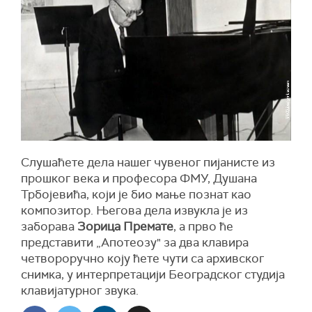
Слушаћете дела нашег чувеног пијанисте из
прошког века и професора ФМУ, Душана
Трбојевића, који је био мање познат као
композитор. Његова дела извукла је из
заборава
Зорица Премате
, а прво ће
представити „Апотеозу" за два клавира
четвороручно коју ћете чути са архивског
снимка, у интерпретацији Београдског студија
клавијатурног звука.