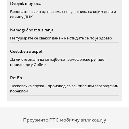
Dvojnik mog oca
Вероватно свако од нас има свог двојника са којим дели и
сличну ДНК
Nemogućnost tusiranja
Не туширате се сваког дана – не стидите се, то је здраво
Cestitke za uspeh
Да ли сте знали да се најбоље грамофонске ручице
производе у Србији
Re: Eh...
Лесковачка спржа – производ са заштићеним географским
пореклом
Преузмите РТС мобилну апликацију