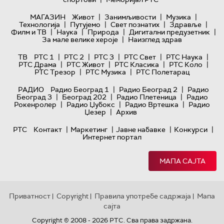
|
|
|
МАГАЗИН
Живот
Занимљивости
Музика
|
|
|
|
Технологијa
Путујемо
Свет познатих
Здравље
|
|
|
|
Филм и ТВ
Наука
Природа
Дигитални предузетник
|
За мале велике хероје
Наизглед здрав
|
|
|
|
|
ТВ
РТС 1
РТС 2
РТС 3
РТС Свет
РТС Наука
|
|
|
|
РТС Драма
РТС Живот
РТС Класика
РТС Коло
|
|
РТС Трезор
РТС Музика
РТС Полетарац
|
|
РАДИО
Радио Београд 1
Радио Београд 2
Радио
|
|
|
Београд 3
Београд 202
Радио Плетеница
Радио
|
|
|
Рокенролер
Радио Џубокс
Радио Вртешка
Радио
|
Џезер
Архив
|
|
|
|
РТС
Контакт
Маркетинг
Јавне набавке
Конкурси
Интернет портал
МАПА САЈТА
Приватност
Copyright
Правила употребе садржаја
Мапа
|
|
|
сајта
Copyright © 2008 - 2026 РТС. Сва права задржана.