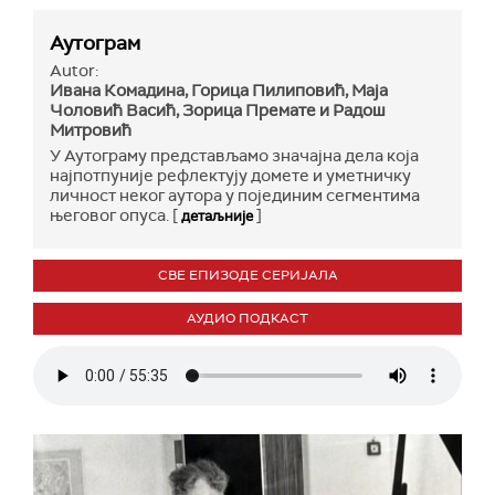
Аутограм
Autor:
Ивана Комадина, Горица Пилиповић, Маја
Чоловић Васић, Зорица Премате и Радош
Митровић
У Аутограму представљамо значајна дела која
најпотпуније рефлектују домете и уметничку
личност неког аутора у појединим сегментима
његовог опуса. [
]
детаљније
СВЕ ЕПИЗОДЕ СЕРИЈАЛА
АУДИО ПОДКАСТ