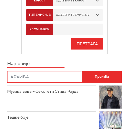
КАНАЛ:
ОДАБЕРИТЕ КАНАЛ
РАДИО БЕОГРАД 1
ТИП ЕМИСИЈЕ:
ОДАБЕРИТЕ ЕМИСИЈУ
РАДИО БЕОГРАД 2
СПОРТ
КЉУЧНА РЕЧ:
РАДИО БЕОГРАД 3
СЕРИЈА
БЕОГРАД 202
ИНФО
Најновије
РАДИО ПЛЕТЕНИЦА
ФИЛМ
РАДИО РОКЕНРОЛЕР
РАДИО ЏУБОКС
Музика вива – Секстети Стива Рајша
РАДИО ВРТЕШКА
РАДИО ЏЕЗЕР
Тешке боје
АРХИВ