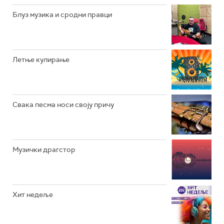
РАДИО ЏУБОКС
Блуз музика и сродни правци
РАДИО ВРТЕШКА
РАДИО ЏЕЗЕР
Летње кулирање
АРХИВ
Свака песма носи своју причу
Музички драгстор
Хит недеље