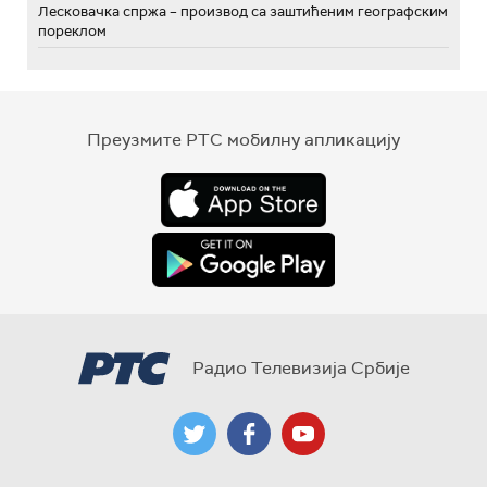
Лесковачка спржа – производ са заштићеним географским
пореклом
Преузмите РТС мобилну апликацију
Радио Телевизија Србије