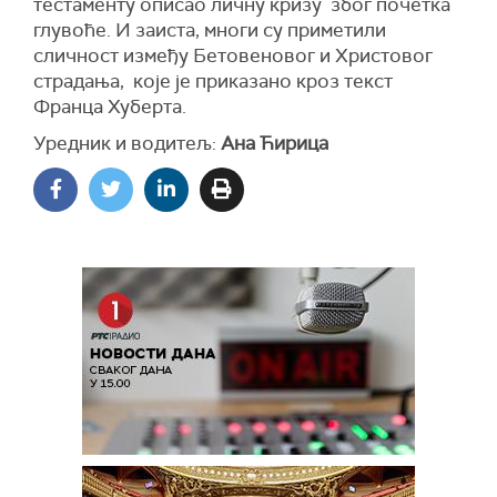
тестаменту описао личну кризу због почетка
глувоће. И заиста, многи су приметили
сличност између Бетовеновог и Христовог
страдања, које је приказано кроз текст
Франца Хуберта.
Уредник и водитељ:
Ана Ћирица