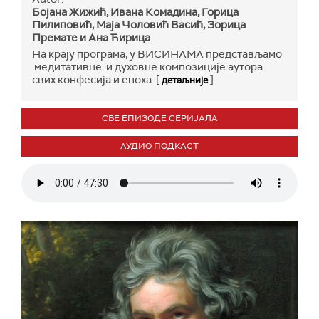
Бојана Жижић, Ивана Комадина, Горица
Пилиповић, Маја Чоловић Васић, Зорица
Премате и Ана Ћирица
На крају програма, у ВИСИНАМА представљамо
медитативне и духовне композиције аутора
свих конфесија и епоха. [
]
детаљније
СВЕ ЕПИЗОДЕ СЕРИЈАЛА
АУДИО ПОДКАСТ