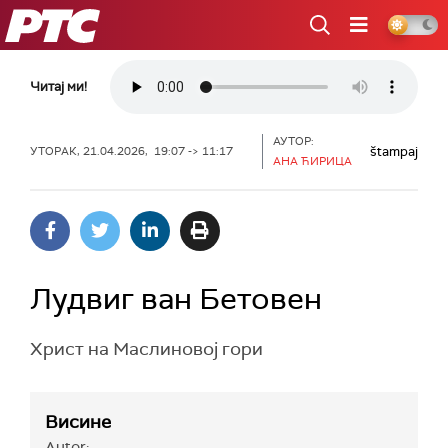
РТС
Читај ми!
АУТОР:
štampaj
УТОРАК, 21.04.2026, 19:07 -> 11:17
АНА ЋИРИЦА
Лудвиг ван Бетовен
Христ на Маслиновој гори
Висине
Autor: