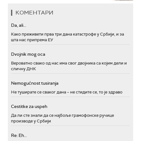
КОМЕНТАРИ
Da, ali...
Како преживети прва три дана катастрофе у Србији, и за
шта нас припрема ЕУ
Dvojnik mog oca
Вероватно свако од нас има свог двојника са којим дели и
сличну ДНК
Nemogućnost tusiranja
Не туширате се сваког дана – не стидите се, то је здраво
Cestitke za uspeh
Да ли сте знали да се најбоље грамофонске ручице
производе у Србији
Re: Eh...