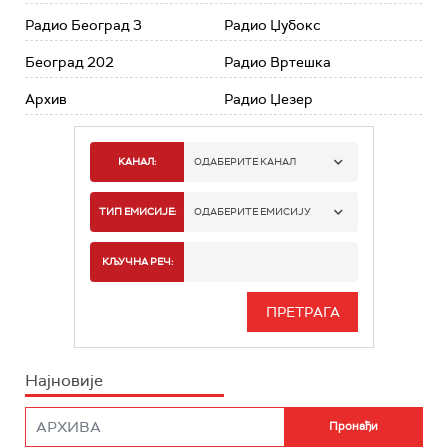
Радио Београд 3
Радио Џубокс
Београд 202
Радио Вртешка
Архив
Радио Џезер
КАНАЛ:
ОДАБЕРИТЕ КАНАЛ
РАДИО БЕОГРАД 1
ТИП ЕМИСИЈЕ:
ОДАБЕРИТЕ ЕМИСИЈУ
РАДИО БЕОГРАД 2
СПОРТ
КЉУЧНА РЕЧ:
РАДИО БЕОГРАД 3
СЕРИЈА
БЕОГРАД 202
ИНФО
Најновије
РАДИО ПЛЕТЕНИЦА
ФИЛМ
РАДИО РОКЕНРОЛЕР