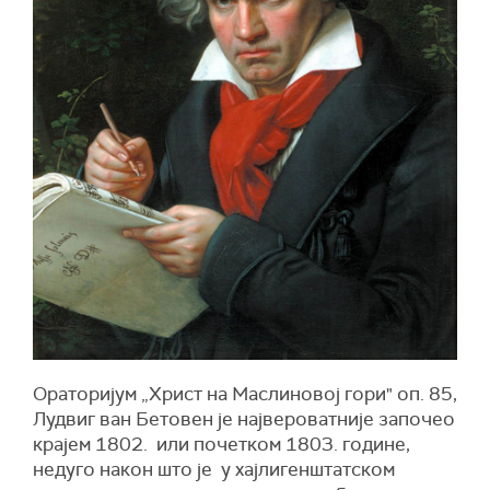
Ораторијум „Христ на Маслиновој гори" оп. 85,
Лудвиг ван Бетовен је највероватније започео
крајем 1802. или почетком 1803. године,
недуго након што је у хајлигенштатском