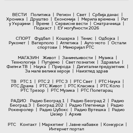
|
|
|
|
ВЕСТИ
Политика
Регион
Свет
Србија данас
|
|
|
|
Хроника
Друштво
Економија
Мерила времена
Рат
|
|
|
|
у Украјини
Време
Сервисне вести
Сматрачница
|
Подкаст
ЕУ могућности 2026
|
|
|
|
СПОРТ
Фудбал
Кошарка
Тенис
Одбојка
|
|
|
|
Рукомет
Ватерполо
Атлетика
Ауто-мото
Остали
|
спортови
Меморијал РТС
|
|
|
МАГАЗИН
Живот
Занимљивости
Музика
|
|
|
|
Технологијa
Путујемо
Свет познатих
Здравље
|
|
|
|
Филм и ТВ
Наука
Природа
Дигитални предузетник
|
За мале велике хероје
Наизглед здрав
|
|
|
|
|
ТВ
РТС 1
РТС 2
РТС 3
РТС Свет
РТС Наука
|
|
|
|
РТС Драма
РТС Живот
РТС Класика
РТС Коло
|
|
РТС Трезор
РТС Музика
РТС Полетарац
|
|
РАДИО
Радио Београд 1
Радио Београд 2
Радио
|
|
|
Београд 3
Београд 202
Радио Плетеница
Радио
|
|
|
Рокенролер
Радио Џубокс
Радио Вртешка
Радио
|
Џезер
Архив
|
|
|
|
РТС
Контакт
Маркетинг
Јавне набавке
Конкурси
Интернет портал