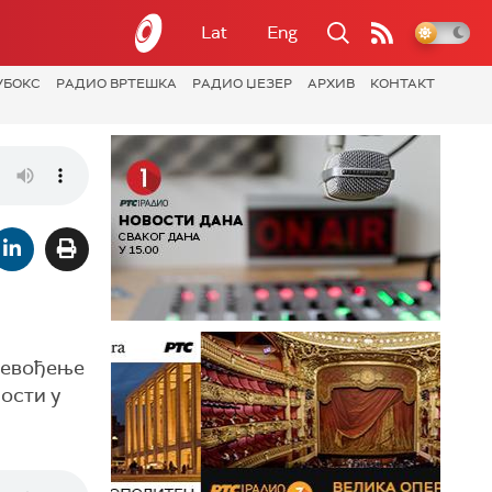
Lat
Eng
УБОКС
РАДИО ВРТЕШКА
РАДИО ЏЕЗЕР
АРХИВ
КОНТАКТ
ревођење
ости у