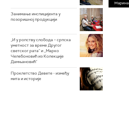
Марина
Занимање инспицијента у
позоришној продукцији
„И у ропству слобода – српска
уметност за време Другог
светског рата” и ,,Марко
Челебоновић из Колекције
Дамњановић”
Проклетство Девете - између
мита и историје