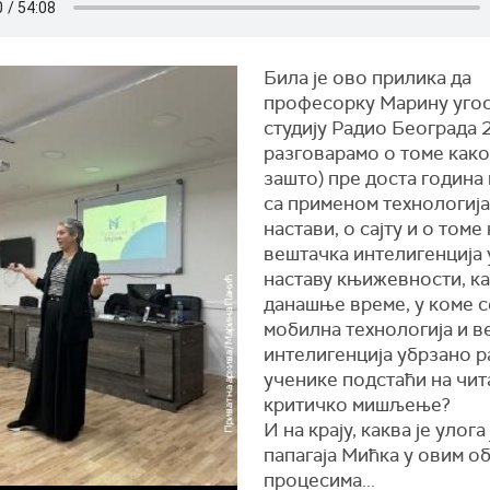
Била је ово прилика да
професорку Марину угос
студију Радио Београда 2
разговарамо о томе како 
зашто) пре доста година
са применом технологија
настави, о сајту и о томе
вештачка интелигенција 
наставу књижевности, ка
данашње време, у коме с
мобилна технологија и в
интелигенција убрзано ра
ученике подстаћи на чит
критичко мишљење?
И на крају, каква је улога
папагаја Мићка у овим о
процесима...