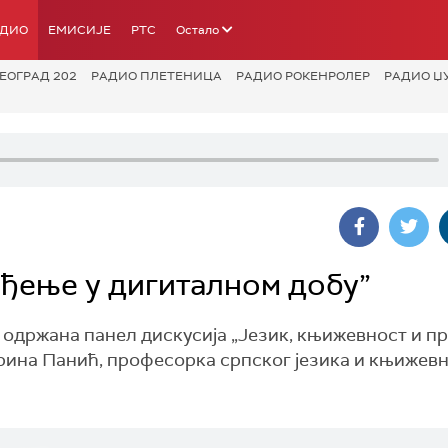
АДИО
ЕМИСИЈЕ
РТС
Остало
ЕОГРАД 202
РАДИО ПЛЕТЕНИЦА
РАДИО РОКЕНРОЛЕР
РАДИО Џ
ођење у дигиталном добу”
 одржана панел дискусија „Језик, књижевност и п
Марина Панић, професорка српског језика и књижевн