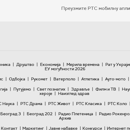
Преузмите РТС мобилну апли
|
|
|
|
оника
Друштво
Економија
Мерила времена
Рат у Украји
ЕУ могућности 2026
|
|
|
|
|
|
ис
Одбојка
Рукомет
Ватерполо
Атлетика
Ауто-мото
|
|
|
|
|
гијa
Путујемо
Свет познатих
Здравље
Филм и ТВ
Нау
|
хероје
Наизглед здрав
|
|
|
|
С Наука
РТС Драма
РТС Живот
РТС Класика
РТС Коло
|
|
|
 Београд 3
Београд 202
Радио Плетеница
Радио Рокенро
Архив
|
|
|
|
Контакт
Маркетинг
Јавне набавке
Конкурси
Интернет п