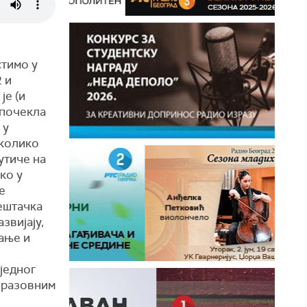
тимо у
 и
је (и
 почекла
 у
 колико
утиче на
ко у
е
ештачка
звијају,
ање и
 једног
бразовним