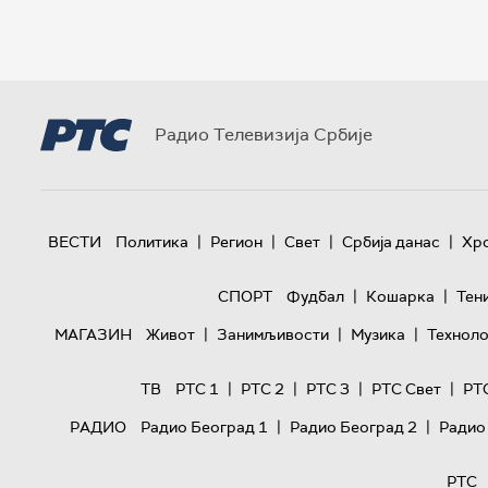
Радио Телевизија Србије
|
|
|
|
ВЕСТИ
Политика
Регион
Свет
Србија данас
Хр
|
|
СПОРТ
Фудбал
Кошарка
Тен
|
|
|
МАГАЗИН
Живот
Занимљивости
Музика
Техноло
|
|
|
|
ТВ
РТС 1
РТС 2
РТС 3
РТС Свет
РТ
|
|
РАДИО
Радио Београд 1
Радио Београд 2
Радио
РТС