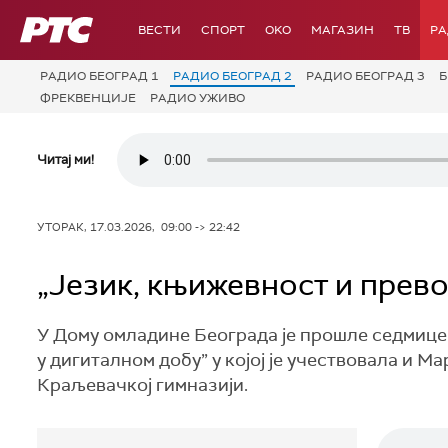
РТС
ВЕСТИ
СПОРТ
OKO
МАГАЗИН
ТВ
Р
РАДИО БЕОГРАД 1
РАДИО БЕОГРАД 2
РАДИО БЕОГРАД 3
Б
ФРЕКВЕНЦИЈЕ
РАДИО УЖИВО
Читај ми!
УТОРАК, 17.03.2026, 09:00 -> 22:42
„Језик, књижевност и прев
У Дому омладине Београда је прошле седмице
у дигиталном добу” у којој је учествовала и 
Краљевачкој гимназији.