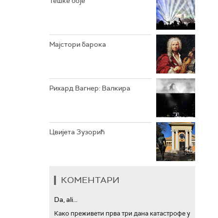
Тешке боје
АРХИВ
Мајстори барока
Рихард Вагнер: Валкира
Цвијета Зузорић
КОМЕНТАРИ
Da, ali...
Како преживети прва три дана катастрофе у