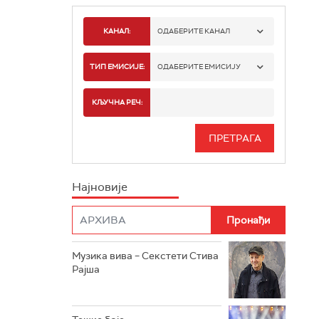
КАНАЛ:
ОДАБЕРИТЕ КАНАЛ
РАДИО БЕОГРАД 1
ТИП ЕМИСИЈЕ:
ОДАБЕРИТЕ ЕМИСИЈУ
РАДИО БЕОГРАД 2
СПОРТ
КЉУЧНА РЕЧ:
РАДИО БЕОГРАД 3
СЕРИЈА
БЕОГРАД 202
ИНФО
Најновије
РАДИО ПЛЕТЕНИЦА
ФИЛМ
РАДИО РОКЕНРОЛЕР
РАДИО ЏУБОКС
Музика вива – Секстети Стива
Рајша
РАДИО ВРТЕШКА
РАДИО ЏЕЗЕР