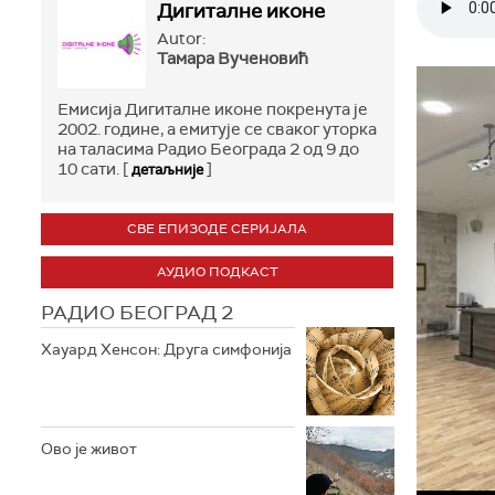
Дигиталне иконе
Autor:
Тамара Вученовић
Емисија Дигиталне иконе покренута je
2002. године, а емитује се сваког уторка
на таласима Радио Београда 2 од 9 до
10 сати. [
]
детаљније
СВЕ ЕПИЗОДЕ СЕРИЈАЛА
АУДИО ПОДКАСТ
РАДИО БЕОГРАД 2
Хауард Хенсон: Друга симфонија
Ово је живот