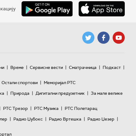
кацију
|
|
|
|
|
ни
Време
Сервисне вести
Сматрачница
Подкаст
|
Остали спортови
Меморијал РТС
|
|
|
ка
Природа
Дигитални предузетник
За мале велике
|
|
|
РТС Трезор
РТС Музика
РТС Полетарац
|
|
|
|
лер
Радио Џубокс
Радио Вртешка
Радио Џезер
ортал