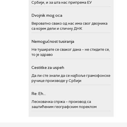
Србији, и за шта нас припрема ЕУ
Dvojnik mog oca
Вероватно свако од нас има свог двојника
са којим дели и сличну ДНК
Nemogućnost tusiranja
Не туширате се сваког дана – не стидите се,
то је здраво
Cestitke za uspeh
Да ли сте знали да се најбоље грамофонске
ручице производе у Србији
Re: Eh...
Лесковачка спржа – производ са
заштићеним географским пореклом