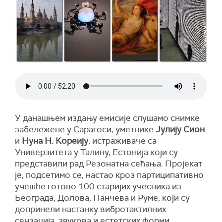
У данашњем издању емисије слушамо снимке
забележене у Сарагоси, уметнике
Јулију Сион
и
Нуна Н. Кореију
, истраживаче са
Универзитета у Талину, Естонија који су
представили рад Резонатна сећања. Пројекат
је, подсетимо се, настао кроз партиципативно
учешће готово 100 старијих учесника из
Београда, Долова, Панчева и Руме, који су
допринели настанку вибротактилних
сензација, звукова и естетских форми,