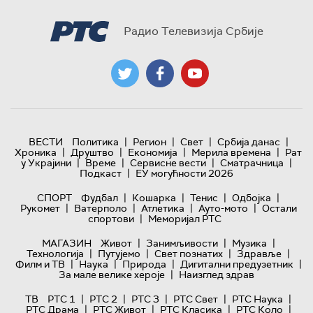
Радио Телевизија Србије
|
|
|
|
ВЕСТИ
Политика
Регион
Свет
Србија данас
|
|
|
|
Хроника
Друштво
Економија
Мерила времена
Рат
|
|
|
|
у Украјини
Време
Сервисне вести
Сматрачница
|
Подкаст
ЕУ могућности 2026
|
|
|
|
СПОРТ
Фудбал
Кошарка
Тенис
Одбојка
|
|
|
|
Рукомет
Ватерполо
Атлетика
Ауто-мото
Остали
|
спортови
Меморијал РТС
|
|
|
МАГАЗИН
Живот
Занимљивости
Музика
|
|
|
|
Технологијa
Путујемо
Свет познатих
Здравље
|
|
|
|
Филм и ТВ
Наука
Природа
Дигитални предузетник
|
За мале велике хероје
Наизглед здрав
|
|
|
|
|
ТВ
РТС 1
РТС 2
РТС 3
РТС Свет
РТС Наука
|
|
|
|
РТС Драма
РТС Живот
РТС Класика
РТС Коло