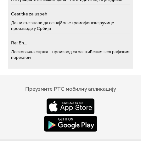
Cestitke za uspeh
Да ли сте знали да се најбоље грамофонске ручице
производе у Србији
Re: Eh...
Лесковачка спржа – производ са заштићеним географским
пореклом
Преузмите РТС мобилну апликацију