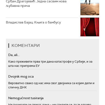
Срђан Драгојевић: Једна сасвим нова
љубавна прича
Владислав Бајац: Књига о бамбусу
КОМЕНТАРИ
Da, ali...
Како преживети прва три дана катастрофе у Србији, и за
шта нас припрема ЕУ
Dvojnik mog oca
Вероватно свако од нас има свог двојника са којим дели и
сличну ДНК
Nemogućnost tusiranja
Не туширате се сваког дана – не стидите се, то је здраво