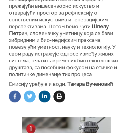
пружајући вишесензорно искуство и
отварајући простор за рефлексију о
сопственим искуствима и генерацијским
перспективама. Потом ћемо чути
Шпелу
Петрич
, словеначку уметницу која се бави
хибридним и био-медијским праксама,
повезујући уметност, науку и технологију. У
свом раду истражује односе између живих
система, тела и савремених биотехнолошких
друштава, са посебним фокусом на етичке и
политичке димензије тих процеса.
Емисију уређује и води:
Тамара Вученовић