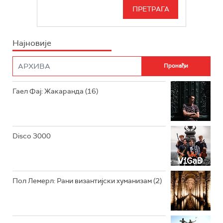
РАДИО БЕОГРАД 3
СЕРИЈА
БЕОГРАД 202
ИНФО
Најновије
РАДИО ПЛЕТЕНИЦА
ФИЛМ
РАДИО РОКЕНРОЛЕР
РАДИО ЏУБОКС
Гаел Фај: Жакаранда (16)
РАДИО ВРТЕШКА
РАДИО ЏЕЗЕР
Disco 3000
АРХИВ
Пол Лемерл: Рани византијски хуманизам (2)