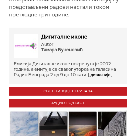
представљени радови настали током
претходне три године.
Дигиталне иконе
Autor:
Тамара Вученовић
Емисија Дигиталне иконе покренута je 2002.
године, а емитује се сваког уторка на таласима
Радио Београда 2 од 9 до 10 сати. [
]
детаљније
СВЕ ЕПИЗОДЕ СЕРИЈАЛА
АУДИО ПОДКАСТ