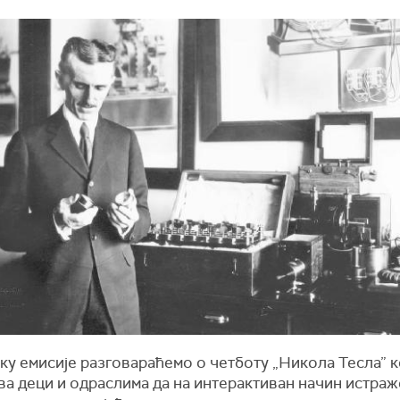
ку емисије разговараћемо о четботу „Никола Тесла” к
ва деци и одраслима да на интерактиван начин истраж