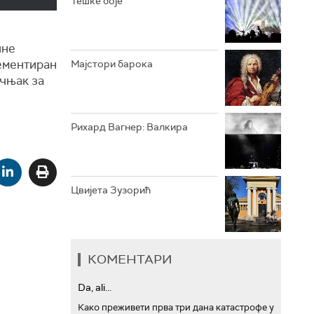
Тешке боје
АРХИВ
чне
лементиран
Мајстори барока
учњак за
Рихард Вагнер: Валкира
Цвијета Зузорић
КОМЕНТАРИ
Da, ali...
Како преживети прва три дана катастрофе у