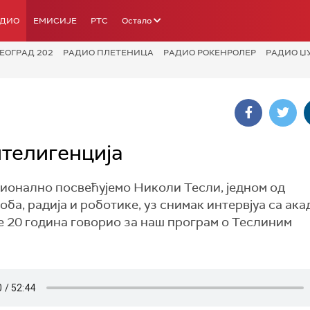
АДИО
ЕМИСИЈЕ
РТС
Остало
ЕОГРАД 202
РАДИО ПЛЕТЕНИЦА
РАДИО РОКЕНРОЛЕР
РАДИО Џ
нтелигенција
ионално посвећујемо Николи Тесли, једном од
оба, радија и роботике, уз снимак интервјуа са ак
е 20 година говорио за наш програм о Теслиним