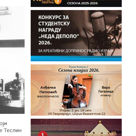
оји
е Теслин