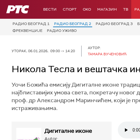
РТС
ВЕСТИ
СПОРТ
OKO
МАГАЗИН
ТВ
Р
РАДИО БЕОГРАД 1
РАДИО БЕОГРАД 2
РАДИО БЕОГРАД 3
Б
ФРЕКВЕНЦИЈЕ
РАДИО УЖИВО
АУТОР:
УТОРАК, 06.01.2026, 09:00 -> 14:20
ТАМАРА ВУЧЕНОВИЋ
Никола Тесла и вештачка и
Уочи Божића емисију Дигиталне иконе традиц
најблиставијих умова света, покретачу новог д
проф. др Александром Маринчићем, који је пр
истраживањима.
Дигиталне иконе
Autor: