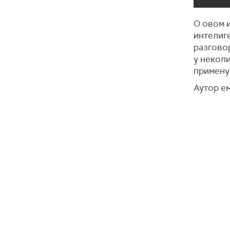
О овом 
интелиге
разговор
у некол
примену
Аутор ем