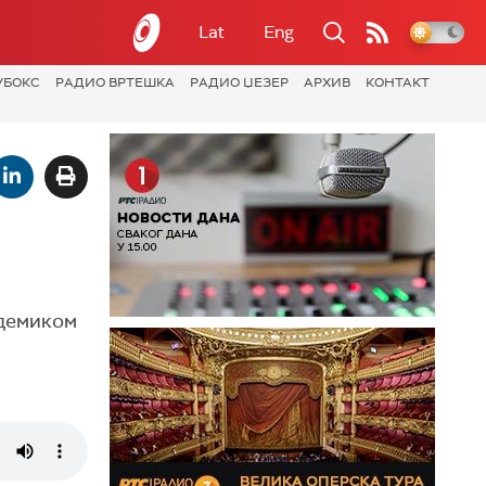
Lat
Eng
УБОКС
РАДИО ВРТЕШКА
РАДИО ЏЕЗЕР
АРХИВ
КОНТАКТ
адемиком