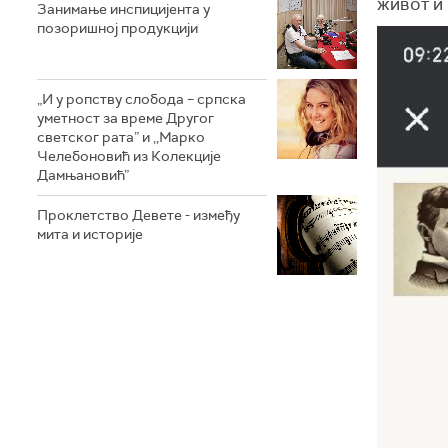
живот и 
Занимање инспицијента у
позоришној продукцији
„И у ропству слобода – српска
уметност за време Другог
светског рата” и ,,Марко
Челебоновић из Колекције
Дамњановић”
Проклетство Девете - између
мита и историје