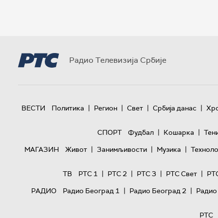
Радио Телевизија Србије
|
|
|
|
ВЕСТИ
Политика
Регион
Свет
Србија данас
Хр
|
|
СПОРТ
Фудбал
Кошарка
Тен
|
|
|
МАГАЗИН
Живот
Занимљивости
Музика
Техноло
|
|
|
|
ТВ
РТС 1
РТС 2
РТС 3
РТС Свет
РТ
|
|
РАДИО
Радио Београд 1
Радио Београд 2
Радио
РТС