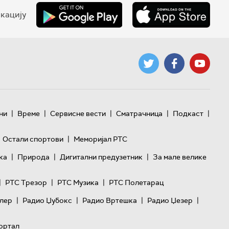
кацију
|
|
|
|
|
ни
Време
Сервисне вести
Сматрачница
Подкаст
|
Остали спортови
Меморијал РТС
|
|
|
ка
Природа
Дигитални предузетник
За мале велике
|
|
|
РТС Трезор
РТС Музика
РТС Полетарац
|
|
|
|
лер
Радио Џубокс
Радио Вртешка
Радио Џезер
ортал