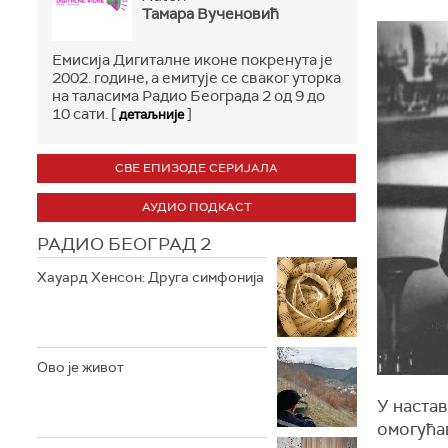
Тамара Вученовић
Емисија Дигиталне иконе покренута je
2002. године, а емитује се сваког уторка
на таласима Радио Београда 2 од 9 до
10 сати. [
]
детаљније
СВЕ ЕПИЗОДЕ СЕРИЈАЛА
АУДИО ПОДКАСТ
РАДИО БЕОГРАД 2
Хауард Хенсон: Друга симфонија
Ово је живот
У настав
омогућа