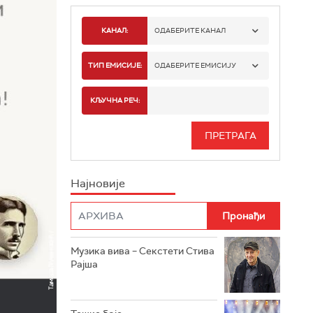
КАНАЛ:
ОДАБЕРИТЕ КАНАЛ
РАДИО БЕОГРАД 1
ТИП ЕМИСИЈЕ:
ОДАБЕРИТЕ ЕМИСИЈУ
РАДИО БЕОГРАД 2
СПОРТ
КЉУЧНА РЕЧ:
РАДИО БЕОГРАД 3
СЕРИЈА
БЕОГРАД 202
ИНФО
Најновије
РАДИО ПЛЕТЕНИЦА
ФИЛМ
РАДИО РОКЕНРОЛЕР
РАДИО ЏУБОКС
Музика вива – Секстети Стива
Рајша
РАДИО ВРТЕШКА
РАДИО ЏЕЗЕР