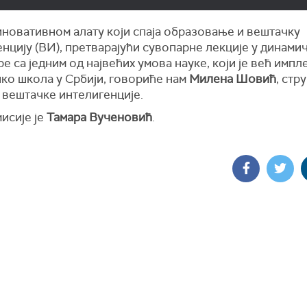
иновативном алату који спаја образовање и вештачку
нцију (ВИ), претварајући сувопарне лекције у динами
е са једним од највећих умова науке, који је већ имп
ико школа у Србији, говориће нам
Милена Шовић
, стр
 вештачке интелигенције.
исије је
Тамара Вученовић
.