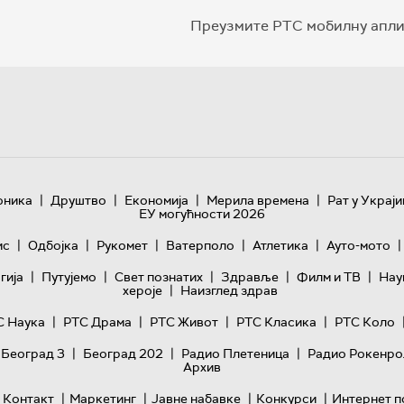
Преузмите РТС мобилну апли
|
|
|
|
оника
Друштво
Економија
Мерила времена
Рат у Украји
ЕУ могућности 2026
|
|
|
|
|
|
ис
Одбојка
Рукомет
Ватерполо
Атлетика
Ауто-мото
|
|
|
|
|
гијa
Путујемо
Свет познатих
Здравље
Филм и ТВ
Нау
|
хероје
Наизглед здрав
|
|
|
|
С Наука
РТС Драма
РТС Живот
РТС Класика
РТС Коло
|
|
|
 Београд 3
Београд 202
Радио Плетеница
Радио Рокенро
Архив
|
|
|
|
Контакт
Маркетинг
Јавне набавке
Конкурси
Интернет п