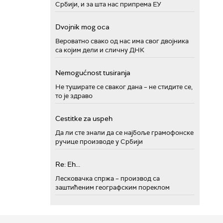
Србији, и за шта нас припрема ЕУ
Dvojnik mog oca
Вероватно свако од нас има свог двојника
са којим дели и сличну ДНК
Nemogućnost tusiranja
Не туширате се сваког дана – не стидите се,
то је здраво
Cestitke za uspeh
Да ли сте знали да се најбоље грамофонске
ручице производе у Србији
Re: Eh...
Лесковачка спржа – производ са
заштићеним географским пореклом