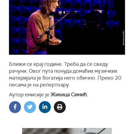
Ближи се крај године. Треба да се сведу
рачуни. Овог пута понуда домаћих музичких
материјала је богатија него обично. Преко 20
песама је на репертоару.
Аутор емисије је
Жикица Симић
.