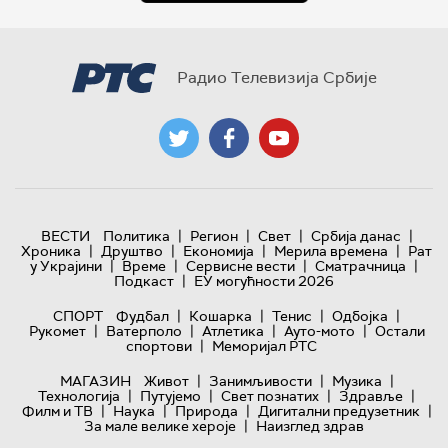
Радио Телевизија Србије
|
|
|
|
ВЕСТИ
Политика
Регион
Свет
Србија данас
|
|
|
|
Хроника
Друштво
Економија
Мерила времена
Рат
|
|
|
|
у Украјини
Време
Сервисне вести
Сматрачница
|
Подкаст
ЕУ могућности 2026
|
|
|
|
СПОРТ
Фудбал
Кошарка
Тенис
Одбојка
|
|
|
|
Рукомет
Ватерполо
Атлетика
Ауто-мото
Остали
|
спортови
Меморијал РТС
|
|
|
МАГАЗИН
Живот
Занимљивости
Музика
|
|
|
|
Технологијa
Путујемо
Свет познатих
Здравље
|
|
|
|
Филм и ТВ
Наука
Природа
Дигитални предузетник
|
За мале велике хероје
Наизглед здрав