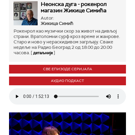
Неонска дуга - рокенрол
магазин Жикице Симића
Autor:
Жикица Симић
Рокенрол као музички скор за живот на дивљој
страни. Вратоломни сурф кроз време и жанрове.
Старо и ново у нераскидивом загрљају. Сваке
недеље на Радио Београд 2 од 18.00 до 20.00
часова. [
]
детаљније
СВЕ ЕПИЗОДЕ СЕРИЈАЛА
АУДИО ПОДКАСТ