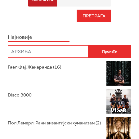
КЉУЧНА РЕЧ:
РАДИО БЕОГРАД 3
СЕРИЈА
БЕОГРАД 202
ИНФО
Најновије
РАДИО ПЛЕТЕНИЦА
ФИЛМ
РАДИО РОКЕНРОЛЕР
РАДИО ЏУБОКС
Гаел Фај: Жакаранда (16)
РАДИО ВРТЕШКА
РАДИО ЏЕЗЕР
Disco 3000
АРХИВ
Пол Лемерл: Рани византијски хуманизам (2)