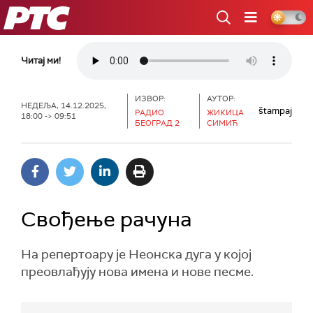
РТС
Читај ми!
ИЗВОР:
АУТОР:
НЕДЕЉА, 14.12.2025,
štampaj
РАДИО
ЖИКИЦА
18:00 -> 09:51
БЕОГРАД 2
СИМИЋ
Свођење рачуна
На репертоару је Неонска дуга у којој
преовлађују нова имена и нове песме.