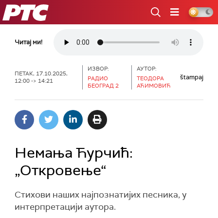
РТС
Читај ми!
ИЗВОР:
АУТОР:
ПЕТАК, 17.10.2025,
štampaj
РАДИО
ТЕОДОРА
12:00 -> 14:21
БЕОГРАД 2
АЋИМОВИЋ
Немања Ћурчић:
„Откровење“
Стихови наших најпознатијих песника, у
интерпретацији аутора.