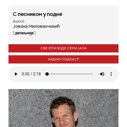
С песником у подне
Autor:
Јована Милованчевић
[
]
детаљније
СВЕ ЕПИЗОДЕ СЕРИЈАЛА
АУДИО ПОДКАСТ