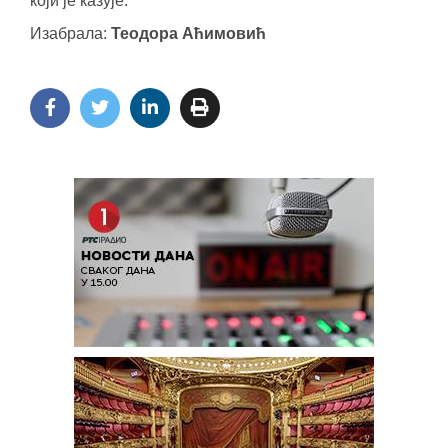
који је казује.
Изабрала:
Теодора Аћимовић