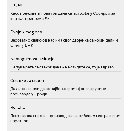
Da, ali...
Како преживети прва три дана катастрофе у Србији, и за
шта нас припрема ЕУ
Dvojnik mog oca
Вероватно свако од нас има свог двојника са којим дели и
сличну ДНК
Nemogućnost tusiranja
Не туширате се сваког дана – не стидите се, то је здраво
Cestitke za uspeh
Да ли сте знали да се најбоље грамофонске ручице
производе у Србији
Re: Eh...
Лесковачка спржа – производ са заштићеним географским
пореклом