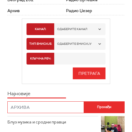
Архив
Радио Џезер
КАНАЛ:
ОДАБЕРИТЕ КАНАЛ
РАДИО БЕОГРАД 1
ТИП ЕМИСИЈЕ:
ОДАБЕРИТЕ ЕМИСИЈУ
РАДИО БЕОГРАД 2
СПОРТ
КЉУЧНА РЕЧ:
РАДИО БЕОГРАД 3
СЕРИЈА
БЕОГРАД 202
ИНФО
Најновије
РАДИО ПЛЕТЕНИЦА
ФИЛМ
РАДИО РОКЕНРОЛЕР
РАДИО ЏУБОКС
Блуз музика и сродни правци
РАДИО ВРТЕШКА