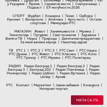
|
|
|
|
Хроника
Друштво
Економија
Мерила времена
Рат
|
|
|
|
у Украјини
Време
Сервисне вести
Сматрачница
|
Подкаст
ЕУ могућности 2026
|
|
|
|
СПОРТ
Фудбал
Кошарка
Тенис
Одбојка
|
|
|
|
Рукомет
Ватерполо
Атлетика
Ауто-мото
Остали
|
спортови
Меморијал РТС
|
|
|
МАГАЗИН
Живот
Занимљивости
Музика
|
|
|
|
Технологијa
Путујемо
Свет познатих
Здравље
|
|
|
|
Филм и ТВ
Наука
Природа
Дигитални предузетник
|
За мале велике хероје
Наизглед здрав
|
|
|
|
|
ТВ
РТС 1
РТС 2
РТС 3
РТС Свет
РТС Наука
|
|
|
|
РТС Драма
РТС Живот
РТС Класика
РТС Коло
|
|
РТС Трезор
РТС Музика
РТС Полетарац
|
|
РАДИО
Радио Београд 1
Радио Београд 2
Радио
|
|
|
Београд 3
Београд 202
Радио Плетеница
Радио
|
|
|
Рокенролер
Радио Џубокс
Радио Вртешка
Радио
|
Џезер
Архив
|
|
|
|
РТС
Контакт
Маркетинг
Јавне набавке
Конкурси
Интернет портал
МАПА САЈТА