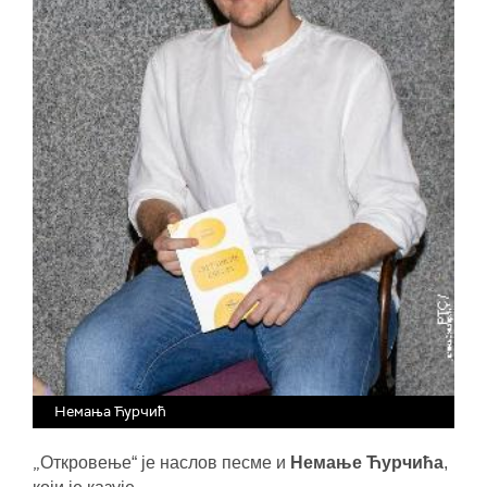
Немања Ћурчић
„
Откровење“ је наслов песме и
Немање Ћурчића
,