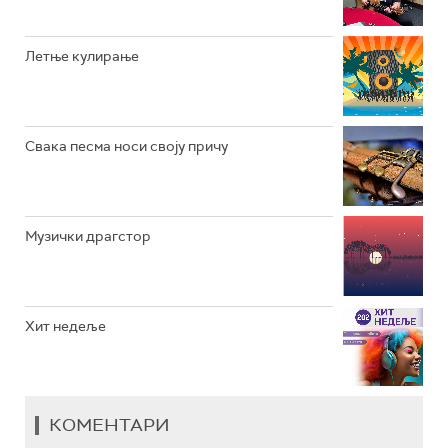
РАДИО ЏЕЗЕР
Летње кулирање
АРХИВ
Свака песма носи своју причу
Музички драгстор
Хит недеље
КОМЕНТАРИ