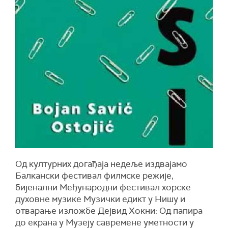
Од културних догађаја недеље издвајамо
Балкански фестивал филмске режије,
бијенални Међународни фестивал хорске
духовне музике Музички едикт у Нишу и
отварање изложбе Дејвид Хокни: Од папира
до екрана у Музеју савремене уметности у