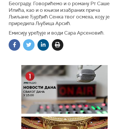
Београду. Говорићемо и о роману Рт Саше
Илића, као и о књизи изабраних прича
Љиљане Ђурђић Сенка твог осмеха, коју је
приредила Љубица Арсић.
Емисију уређује и води Сара Арсеновић.