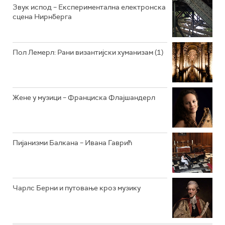
РАДИО ЏУБОКС
Звук испод – Експериментална електронска
сцена Нирнберга
РАДИО ВРТЕШКА
РАДИО ЏЕЗЕР
Пол Лемерл: Рани византијски хуманизам (1)
АРХИВ
Жене у музици – Франциска Флајшандерл
Пијанизми Балкана – Ивана Гаврић
Чарлс Берни и путовање кроз музику