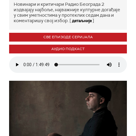
Новинари и критичари Радио Београда 2
издвајају најбоље, најважније културне догађаје
у свим уметностима у протеклих седам дана и
коментаришу свој избор. [
]
детаљније
СВЕ ЕПИЗОДЕ СЕРИЈАЛА
АУДИО ПОДКАСТ