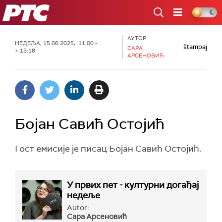
РТС
АУТОР:
НЕДЕЉА, 15.06.2025, 11:00 -
štampaj
САРА
> 13:18
АРСЕНОВИЋ
Бојан Савић Остојић
Гост емисије је писац Бојан Савић Остојић.
У првих пет - културни догађај
недеље
Autor:
Сара Арсеновић