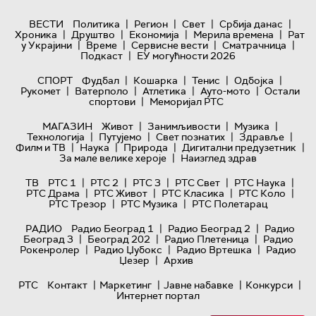
|
|
|
|
ВЕСТИ
Политика
Регион
Свет
Србија данас
|
|
|
|
Хроника
Друштво
Економија
Мерила времена
Рат
|
|
|
|
у Украјини
Време
Сервисне вести
Сматрачница
|
Подкаст
ЕУ могућности 2026
|
|
|
|
СПОРТ
Фудбал
Кошарка
Тенис
Одбојка
|
|
|
|
Рукомет
Ватерполо
Атлетика
Ауто-мото
Остали
|
спортови
Меморијал РТС
|
|
|
МАГАЗИН
Живот
Занимљивости
Музика
|
|
|
|
Технологијa
Путујемо
Свет познатих
Здравље
|
|
|
|
Филм и ТВ
Наука
Природа
Дигитални предузетник
|
За мале велике хероје
Наизглед здрав
|
|
|
|
|
ТВ
РТС 1
РТС 2
РТС 3
РТС Свет
РТС Наука
|
|
|
|
РТС Драма
РТС Живот
РТС Класика
РТС Коло
|
|
РТС Трезор
РТС Музика
РТС Полетарац
|
|
РАДИО
Радио Београд 1
Радио Београд 2
Радио
|
|
|
Београд 3
Београд 202
Радио Плетеница
Радио
|
|
|
Рокенролер
Радио Џубокс
Радио Вртешка
Радио
|
Џезер
Архив
|
|
|
|
РТС
Контакт
Маркетинг
Јавне набавке
Конкурси
Интернет портал