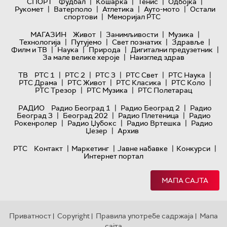
|
|
|
|
СПОРТ
Фудбал
Кошарка
Тенис
Одбојка
|
|
|
|
Рукомет
Ватерполо
Атлетика
Ауто-мото
Остали
|
спортови
Меморијал РТС
|
|
|
МАГАЗИН
Живот
Занимљивости
Музика
|
|
|
|
Технологијa
Путујемо
Свет познатих
Здравље
|
|
|
|
Филм и ТВ
Наука
Природа
Дигитални предузетник
|
За мале велике хероје
Наизглед здрав
|
|
|
|
|
ТВ
РТС 1
РТС 2
РТС 3
РТС Свет
РТС Наука
|
|
|
|
РТС Драма
РТС Живот
РТС Класика
РТС Коло
|
|
РТС Трезор
РТС Музика
РТС Полетарац
|
|
РАДИО
Радио Београд 1
Радио Београд 2
Радио
|
|
|
Београд 3
Београд 202
Радио Плетеница
Радио
|
|
|
Рокенролер
Радио Џубокс
Радио Вртешка
Радио
|
Џезер
Архив
|
|
|
|
РТС
Контакт
Маркетинг
Јавне набавке
Конкурси
Интернет портал
МАПА САЈТА
Приватност
Copyright
Правила употребе садржаја
Мапа
|
|
|
сајта