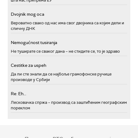
шта нас припрема ЕУ
Dvojnik mog oca
Вероватно свако од нас има свог двојника са којим дели и
сличну ДНК
Nemogućnost tusiranja
Не туширате се сваког дана – не стидите се, то је здраво
Cestitke za uspeh
Да ли сте знали да се најбоље грамофонске ручице
производе у Србији
Re: Eh...
Лесковачка спржа – производ са заштићеним географским
пореклом