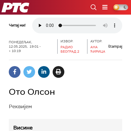
РТС
Читај ми!
ИЗВОР:
АУТОР:
ПОНЕДЕЉАК,
štampaj
12.05.2025, 19:01 -
РАДИО
АНА
> 10:19
БЕОГРАД 2
ЋИРИЦА
Ото Олсон
Реквијем
Висине