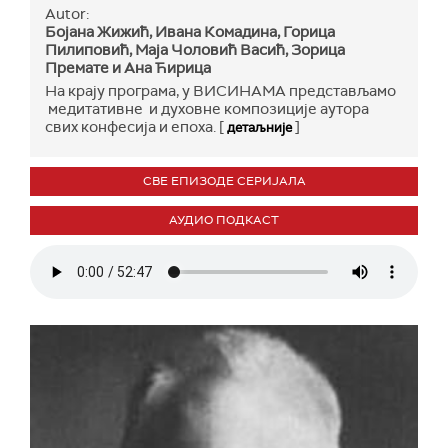
Autor:
Бојана Жижић, Ивана Комадина, Горица
Пилиповић, Маја Чоловић Васић, Зорица
Премате и Ана Ћирица
На крају програма, у ВИСИНАМА представљамо
медитативне и духовне композиције аутора
свих конфесија и епоха. [
]
детаљније
СВЕ ЕПИЗОДЕ СЕРИЈАЛА
АУДИО ПОДКАСТ