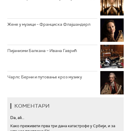
АРХИВ
Жене у музици – Франциска Флајшандерл
Пијанизми Балкана – Ивана Гаврић
Чарлс Берни и путовање кроз музику
КОМЕНТАРИ
Da, ali...
Како преживети прва три дана катастрофе у Србији, и за