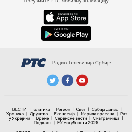
Преузмите РТС мобилну апликацију
Радио Телевизија Србије
|
|
|
|
ВЕСТИ
Политика
Регион
Свет
Србија данас
|
|
|
|
Хроника
Друштво
Економија
Мерила времена
Рат
|
|
|
|
у Украјини
Време
Сервисне вести
Сматрачница
|
Подкаст
ЕУ могућности 2026