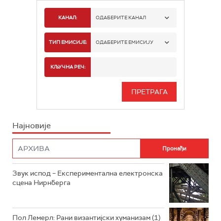
КАНАЛ:
ОДАБЕРИТЕ КАНАЛ
РАДИО БЕОГРАД 1
ТИП ЕМИСИЈЕ:
ОДАБЕРИТЕ ЕМИСИЈУ
РАДИО БЕОГРАД 2
СПОРТ
КЉУЧНА РЕЧ:
РАДИО БЕОГРАД 3
СЕРИЈА
БЕОГРАД 202
ИНФО
Најновије
РАДИО ПЛЕТЕНИЦА
ФИЛМ
РАДИО РОКЕНРОЛЕР
РАДИО ЏУБОКС
Звук испод – Експериментална електронска
сцена Нирнберга
РАДИО ВРТЕШКА
РАДИО ЏЕЗЕР
Пол Лемерл: Рани византијски хуманизам (1)